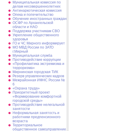
Муниципальная комиссия по
делам несовершеннолетних
Антинаркотическая комиссия
Опека и попечительство
Обучение иностранных граждан
ОСФР по Архангельской
области и НАО
Поддержка участникам СВО
Укрепление общественного
здоровья
ГО и ЧС Мирного информирует
МО МВД России по ЗАТО
г.Мирный
Муниципальная cлужба
Противодействие коррупции
«Профилактика экстремизма и
терроризма»
Мирнинская городская ТИК
Резерв управленческих кадров
Межрайонная ИФНС России №
6
«Охрана труда»
Приоритетный проект
«Формирование комфортной
городской среды»
Противодействие нелегальной
занятости
Неформальная занятость и
работники предпенсионного
возраста
Территориальное
общественное самоуправление