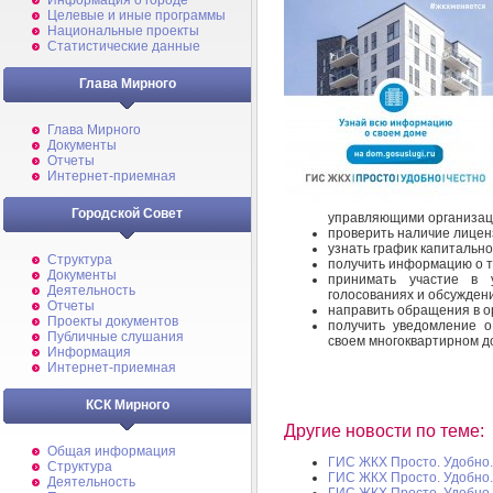
Информация о городе
Целевые и иные программы
Национальные проекты
Статистические данные
Глава Мирного
Глава Мирного
Документы
Отчеты
Интернет-приемная
Городской Совет
управляющими организаци
проверить наличие лицен
узнать график капитально
Структура
получить информацию о 
Документы
принимать участие в 
Деятельность
голосованиях и обсужден
Отчеты
направить обращения в о
Проекты документов
получить уведомление о
Публичные слушания
своем многоквартирном до
Информация
Интернет-приемная
КСК Мирного
Другие новости по теме:
Общая информация
ГИС ЖКХ Просто. Удобно.
Структура
ГИС ЖКХ Просто. Удобно.
Деятельность