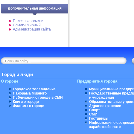
Дополнительная информация
Полезные ссылки
Ссылки Мирный
Администрация сайта
Город и люди
О городе
Предприятия города
Городское телевидение
Муниципальные предпри
Панорама Мирного
Государственные предп
Публикации о городе в СМИ
и учреждения
Книги о городе
Образовательные учреж
Фильмы о городе
Здравоохранение
Спорт
СМИ
Гостиницы
Информация о среднеме
заработной плате