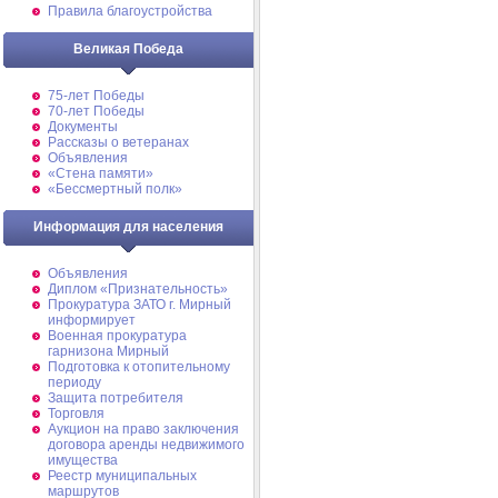
Правила благоустройства
Великая Победа
75-лет Победы
70-лет Победы
Документы
Рассказы о ветеранах
Объявления
«Стена памяти»
«Бессмертный полк»
Информация для населения
Объявления
Диплом «Признательность»
Прокуратура ЗАТО г. Мирный
информирует
Военная прокуратура
гарнизона Мирный
Подготовка к отопительному
периоду
Защита потребителя
Торговля
Аукцион на право заключения
договора аренды недвижимого
имущества
Реестр муниципальных
маршрутов