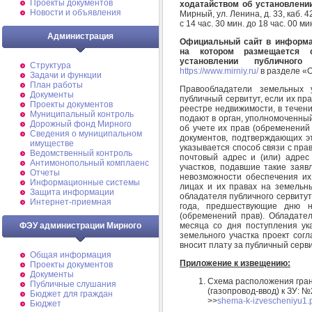
Проекты документов
ходатайством об установлении
Новости и объявления
Мирный, ул. Ленина, д. 33, каб. 42
с 14 час. 30 мин. до 18 час. 00 ми
Администрация
Официальный сайт в информац
на котором размещается 
установлении публичног
Структура
https://www.mirniy.ru/
в разделе «
Задачи и функции
План работы
Правообладатели земельных 
Документы
публичный сервитут, если их пр
Проекты документов
реестре недвижимости, в течен
Муниципальный контроль
подают в орган, уполномоченный
Дорожный фонд Мирного
об учете их прав (обременений
Cведения о муниципальном
документов, подтверждающих эт
имуществе
указывается способ связи с пра
Ведомственный контроль
почтовый адрес и (или) адрес
Антимонопольный комплаенс
участков, подавшие такие заяв
Отчеты
невозможности обеспечения их
Информационные системы
лицах и их правах на земельны
Защита информации
обладателя публичного сервитут
Интернет-приемная
года, предшествующие дню 
(обременений прав). Обладател
месяца со дня поступления ук
ФЭУ администрации Мирного
земельного участка проект сог
вносит плату за публичный серви
Общая информация
Приложение к извещению:
Проекты документов
Документы
Схема расположения гран
Публичные слушания
(газопровод-ввод) к ЗУ: 
Бюджет для граждан
>>
shema-k-izvescheniyu1.
Бюджет