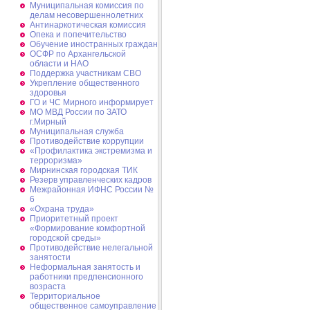
Муниципальная комиссия по
делам несовершеннолетних
Антинаркотическая комиссия
Опека и попечительство
Обучение иностранных граждан
ОСФР по Архангельской
области и НАО
Поддержка участникам СВО
Укрепление общественного
здоровья
ГО и ЧС Мирного информирует
МО МВД России по ЗАТО
г.Мирный
Муниципальная cлужба
Противодействие коррупции
«Профилактика экстремизма и
терроризма»
Мирнинская городская ТИК
Резерв управленческих кадров
Межрайонная ИФНС России №
6
«Охрана труда»
Приоритетный проект
«Формирование комфортной
городской среды»
Противодействие нелегальной
занятости
Неформальная занятость и
работники предпенсионного
возраста
Территориальное
общественное самоуправление