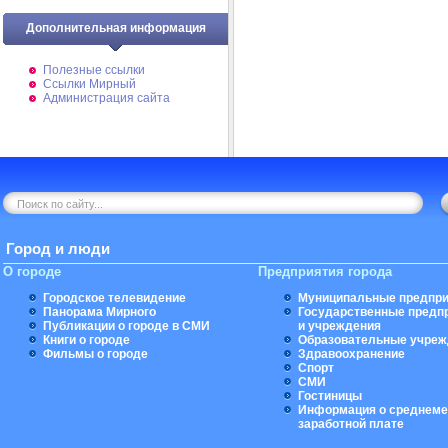
Дополнительная информация
Полезные ссылки
Ссылки Мирный
Администрация сайта
Город и люди
О городе
Предприятия города
Городское телевидение
Муниципальные предпри
Панорама Мирного
Государственные предп
Публикации о городе в СМИ
и учреждения
Книги о городе
Образовательные учреж
Фильмы о городе
Здравоохранение
Спорт
СМИ
Гостиницы
Информация о среднеме
заработной плате