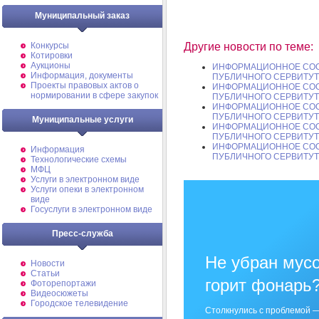
Муниципальный заказ
Конкурсы
Другие новости по теме:
Котировки
Аукционы
ИНФОРМАЦИОННОЕ СОО
Информация, документы
ПУБЛИЧНОГО СЕРВИТУ
Проекты правовых актов о
ИНФОРМАЦИОННОЕ СОО
нормировании в сфере закупок
ПУБЛИЧНОГО СЕРВИТУ
ИНФОРМАЦИОННОЕ СОО
ПУБЛИЧНОГО СЕРВИТУ
Муниципальные услуги
ИНФОРМАЦИОННОЕ СОО
ПУБЛИЧНОГО СЕРВИТУ
ИНФОРМАЦИОННОЕ СОО
Информация
ПУБЛИЧНОГО СЕРВИТУ
Технологические схемы
МФЦ
Услуги в электронном виде
Услуги опеки в электронном
виде
Госуслуги в электронном виде
Пресс-служба
Не убран мусо
Новости
Статьи
горит фонарь
Фоторепортажи
Видеосюжеты
Городское телевидение
Столкнулись с проблемой —