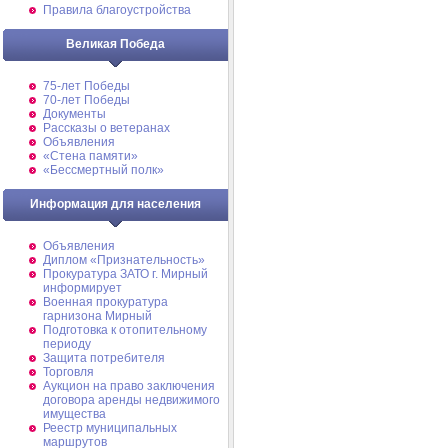
Правила благоустройства
Великая Победа
75-лет Победы
70-лет Победы
Документы
Рассказы о ветеранах
Объявления
«Стена памяти»
«Бессмертный полк»
Информация для населения
Объявления
Диплом «Признательность»
Прокуратура ЗАТО г. Мирный
информирует
Военная прокуратура
гарнизона Мирный
Подготовка к отопительному
периоду
Защита потребителя
Торговля
Аукцион на право заключения
договора аренды недвижимого
имущества
Реестр муниципальных
маршрутов