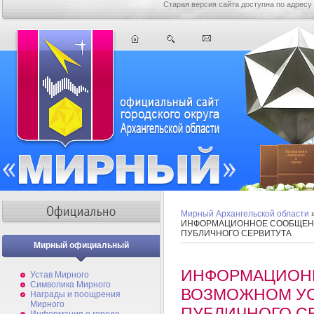
Старая версия сайта доступна по адресу
Мирный Архангельской области
ИНФОРМАЦИОННОЕ СООБЩЕН
ПУБЛИЧНОГО СЕРВИТУТА
Мирный официальный
ИНФОРМАЦИОН
Устав Мирного
Символика Мирного
ВОЗМОЖНОМ У
Награды и поощрения
Мирного
ПУБЛИЧНОГО С