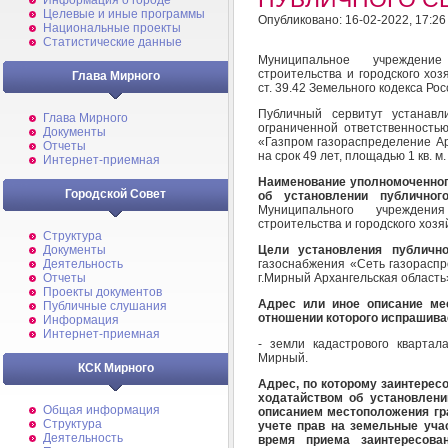
Информация о городе
Целевые и иные программы
Опубликовано: 16-02-2022, 17:26
Национальные проекты
Статистические данные
Муниципальное учреждение
строительства и городского хо
Глава Мирного
ст. 39.42 Земельного кодекса Р
Публичный сервитут устанавл
Глава Мирного
ограниченной ответственность
Документы
«Газпром газораспределение Ар
Отчеты
на срок 49 лет, площадью 1 кв. м.
Интернет-приемная
Наименование уполномоченног
Городской Совет
об установлении публичног
Муниципального учреждени
строительства и городского хоз
Структура
Цели установления публично
Документы
газоснабжения «Сеть газораспр
Деятельность
г.Мирный Архангельская область
Отчеты
Проекты документов
Адрес или иное описание мес
Публичные слушания
отношении которого испрашива
Информация
Интернет-приемная
- земли кадастрового квартала
Мирный.
КСК Мирного
Адрес, по которому заинтерес
ходатайством об установлени
Общая информация
описанием местоположения гра
Структура
учете прав на земельные учас
Деятельность
время приема заинтересов