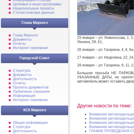
Информация о городе
Целевые и иные программы
Национальные проекты
Статистические данные
Глава Мирного
Глава Мирного
25 января – ул. Ломоносова, 1, 3, 
Документы
Ленина, 59, 61;
Отчеты
Интернет-приемная
26 января – ул. Гагарина, 4, 6, 6а,
27 января – ул. Неделина, 22, 24, 
Городской Совет
28 января – ул. Гагарина, 9, 11, 1
Структура
Большая просьба НЕ ПАРКО
Документы
УКАЗАННЫЕ ДАТЫ, не препятс
Деятельность
автомобиль может оставить дво
Отчеты
Проекты документов
Публичные слушания
Информация
Интернет-приемная
Другие новости по теме:
КСК Мирного
Вниманию автовладельце
Вниманию автовладельце
Общая информация
Вниманию автовладельце
Структура
Вниманию автовладельце
Деятельность
ГРАФИК ПРОВЕДЕНИЯ 