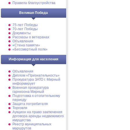
Правила благоустройства
Великая Победа
75-лет Победы
70-лет Победы
Документы
Рассказы о ветеранах
Объявления
«Стена памяти»
«Бессмертный полк»
Информация для населения
Объявления
Диплом «Признательность»
Прокуратура ЗАТО г. Мирный
информирует
Военная прокуратура
гарнизона Мирный
Подготовка к отопительному
периоду
Защита потребителя
Торговля
Аукцион на право заключения
договора аренды недвижимого
имущества
Реестр муниципальных
маршрутов