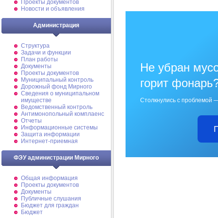
Проекты документов
Новости и объявления
Администрация
Структура
Задачи и функции
План работы
Не убран мусо
Документы
Проекты документов
Муниципальный контроль
горит фонарь
Дорожный фонд Мирного
Cведения о муниципальном
имуществе
Столкнулись с проблемой —
Ведомственный контроль
Антимонопольный комплаенс
Отчеты
Информационные системы
Защита информации
Интернет-приемная
ФЭУ администрации Мирного
Общая информация
Проекты документов
Документы
Публичные слушания
Бюджет для граждан
Бюджет