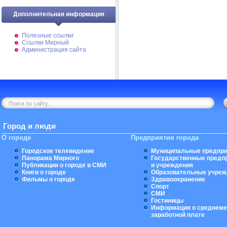
Дополнительная информация
Полезные ссылки
Ссылки Мирный
Администрация сайта
Город и люди
О городе
Предприятия города
Городское телевидение
Муниципальные предпри
Панорама Мирного
Государственные предп
Публикации о городе в СМИ
и учреждения
Книги о городе
Образовательные учреж
Фильмы о городе
Здравоохранение
Спорт
СМИ
Гостиницы
Информация о среднеме
заработной плате