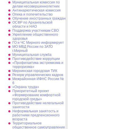
Муниципальная комиссия по
делам несовершеннолетних
Антинаркотическая комиссия
Опека и попечительство
Обучение иностранных граждан
ОСФР по Архангельской
области и НАО
Поддержка участникам СВО
Укрепление общественного
здоровья
ГО и ЧС Мирного информирует
МО МВД России по ЗАТО
г.Мирный
Муниципальная cлужба
Противодействие коррупции
«Профилактика экстремизма и
терроризма»
Мирнинская городская ТИК
Резерв управленческих кадров
Межрайонная ИФНС России №
6
«Охрана труда»
Приоритетный проект
«Формирование комфортной
городской среды»
Противодействие нелегальной
занятости
Неформальная занятость и
работники предпенсионного
возраста
Территориальное
общественное самоуправление