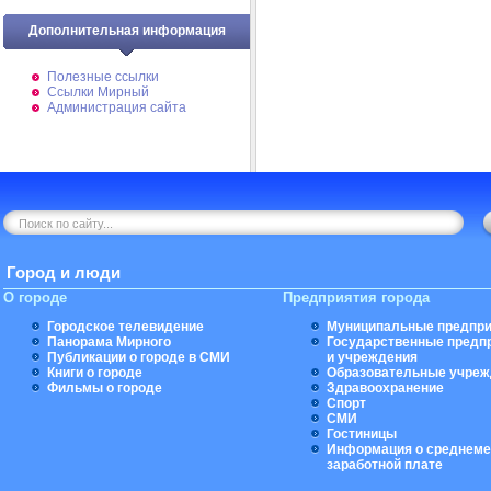
Дополнительная информация
Полезные ссылки
Ссылки Мирный
Администрация сайта
Город и люди
О городе
Предприятия города
Городское телевидение
Муниципальные предпри
Панорама Мирного
Государственные предп
Публикации о городе в СМИ
и учреждения
Книги о городе
Образовательные учреж
Фильмы о городе
Здравоохранение
Спорт
СМИ
Гостиницы
Информация о среднеме
заработной плате