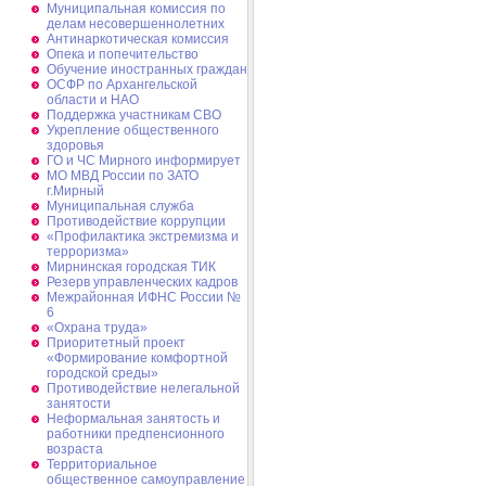
Муниципальная комиссия по
делам несовершеннолетних
Антинаркотическая комиссия
Опека и попечительство
Обучение иностранных граждан
ОСФР по Архангельской
области и НАО
Поддержка участникам СВО
Укрепление общественного
здоровья
ГО и ЧС Мирного информирует
МО МВД России по ЗАТО
г.Мирный
Муниципальная cлужба
Противодействие коррупции
«Профилактика экстремизма и
терроризма»
Мирнинская городская ТИК
Резерв управленческих кадров
Межрайонная ИФНС России №
6
«Охрана труда»
Приоритетный проект
«Формирование комфортной
городской среды»
Противодействие нелегальной
занятости
Неформальная занятость и
работники предпенсионного
возраста
Территориальное
общественное самоуправление