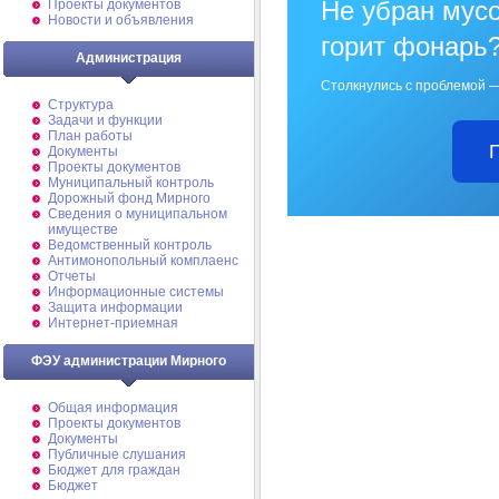
Не убран мусо
Проекты документов
Новости и объявления
горит фонарь
Администрация
Столкнулись с проблемой —
Структура
Задачи и функции
План работы
Документы
Проекты документов
Муниципальный контроль
Дорожный фонд Мирного
Cведения о муниципальном
имуществе
Ведомственный контроль
Антимонопольный комплаенс
Отчеты
Информационные системы
Защита информации
Интернет-приемная
ФЭУ администрации Мирного
Общая информация
Проекты документов
Документы
Публичные слушания
Бюджет для граждан
Бюджет