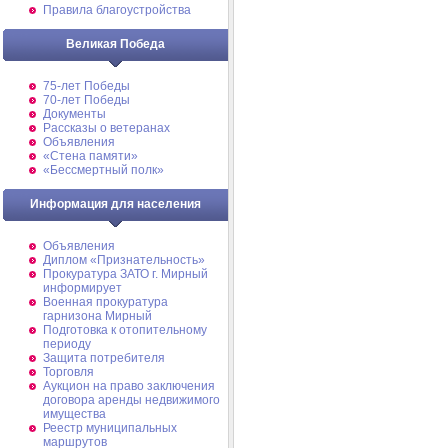
Правила благоустройства
Великая Победа
75-лет Победы
70-лет Победы
Документы
Рассказы о ветеранах
Объявления
«Стена памяти»
«Бессмертный полк»
Информация для населения
Объявления
Диплом «Признательность»
Прокуратура ЗАТО г. Мирный
информирует
Военная прокуратура
гарнизона Мирный
Подготовка к отопительному
периоду
Защита потребителя
Торговля
Аукцион на право заключения
договора аренды недвижимого
имущества
Реестр муниципальных
маршрутов