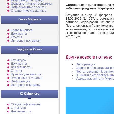
Информация о городе
Целевые и иные программы
Федеральная налоговая служб
Национальные проекты
табачной продукции, маркиров
Статистические данные
Вступило в силу 28 февраля 
14.02.2012 № 127, в соответс
Глава Мирного
папирос, маркированных спец
Постановлением Правительства 
включительно, а остальной т
Глава Мирного
включительно. Ранее срок реа
Документы
2012 года.
Отчеты
Интернет-приемная
Городской Совет
Другие новости по теме:
Структура
Документы
Информация
Деятельность
Запрет реализации алкого
Отчеты
Постановление Правител
Проекты документов
Вниманию хозяйствующих
Публичные слушания
Уважаемые жители Мирно
Информация
Интернет-приемная
КСК Мирного
Общая информация
Структура
Деятельность