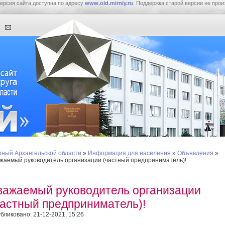
ерсия сайта доступна по адресу
www.old.mirniy.ru
. Поддержка старой версии не прои
ный Архангельской области
»
Информация для населения
»
Объявления
»
жаемый руководитель организации (частный предприниматель)!
важаемый руководитель организации
частный предприниматель)!
бликовано: 21-12-2021, 15:26