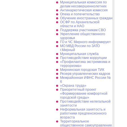
Муниципальная комиссия по
делам несовершеннолетних
Антинаркотическая комиссия
Опека и попечительство
Обучение иностранных граждан
ОСФР по Архангельской
области и НАО
Поддержка участникам СВО
Укрепление общественного
здоровья
ГО и ЧС Мирного информирует
МО МВД России по ЗАТО
г.Мирный
Муниципальная cлужба
Противодействие коррупции
«Профилактика экстремизма и
терроризма»
Мирнинская городская ТИК
Резерв управленческих кадров
Межрайонная ИФНС России №
6
«Охрана труда»
Приоритетный проект
«Формирование комфортной
городской среды»
Противодействие нелегальной
занятости
Неформальная занятость и
работники предпенсионного
возраста
Территориальное
общественное самоуправление