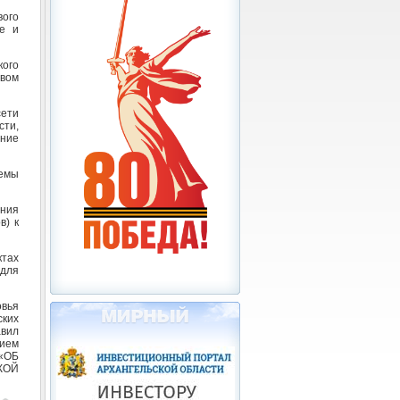
ого
ые и
ого
вом
сети
сти,
ние
темы
ения
в) к
ктах
 для
овья
ких
авил
нием
«ОБ
КОЙ