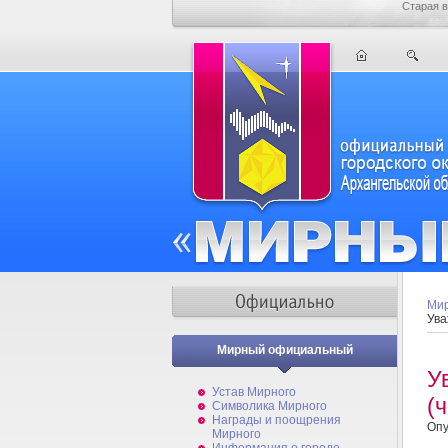
Старая в
Мир
Ува
Мирный официальный
У
Устав Мирного
(
Символика Мирного
Награды и поощрения
Опу
Мирного