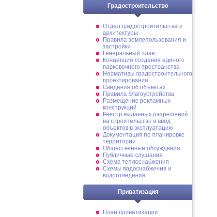
Градостроительство
Отдел градостроительства и
архитектуры
Правила землепользования и
застройки
Генеральный план
Концепция создания единого
парковочного пространства
Нормативы градостроительного
проектирования
Сведения об объектах
Правила благоустройства
Размещение рекламных
конструкций
Реестр выданных разрешений
на строительство и ввод
объектов в эксплуатацию
Документация по планировке
территории
Общественные обсуждения
Публичные слушания
Схема теплоснабжения
Схемы водоснабжения и
водоотведения
Приватизация
План приватизации