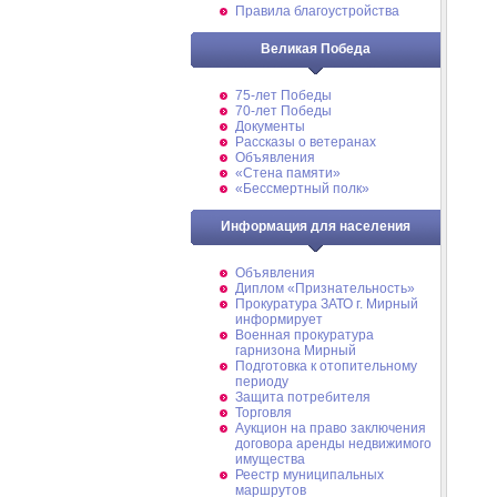
Правила благоустройства
Великая Победа
75-лет Победы
70-лет Победы
Документы
Рассказы о ветеранах
Объявления
«Стена памяти»
«Бессмертный полк»
Информация для населения
Объявления
Диплом «Признательность»
Прокуратура ЗАТО г. Мирный
информирует
Военная прокуратура
гарнизона Мирный
Подготовка к отопительному
периоду
Защита потребителя
Торговля
Аукцион на право заключения
договора аренды недвижимого
имущества
Реестр муниципальных
маршрутов