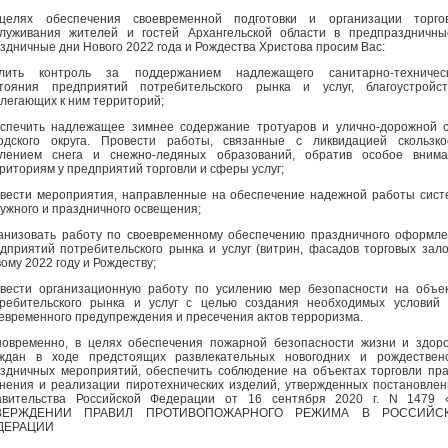
целях обеспечения своевременной подготовки и организации торгов
луживания жителей и гостей Архангельской области в предпраздничн
здничные дни Нового 2022 года и Рождества Христова просим Вас:
илить контроль за поддержанием надлежащего санитарно-техническ
тояния предприятий потребительского рынка и услуг, благоустройст
легающих к ним территорий;
спечить надлежащее зимнее содержание тротуаров и улично-дорожной 
одского округа. Провести работы, связанные с ликвидацией скользко
алением снега и снежно-ледяных образований, обратив особое внима
риториям у предприятий торговли и сферы услуг;
вести мероприятия, направленные на обеспечение надежной работы сис
ужного и праздничного освещения;
анизовать работу по своевременному обеспечению праздничного оформл
дприятий потребительского рынка и услуг (витрин, фасадов торговых зало
ому 2022 году и Рождеству;
вести организационную работу по усилению мер безопасности на объе
ребительского рынка и услуг с целью создания необходимых условий
евременного предупреждения и пресечения актов терроризма.
овременно, в целях обеспечения пожарной безопасности жизни и здор
ждан в ходе предстоящих развлекательных новогодних и рождественс
здничных мероприятий, обеспечить соблюдение на объектах торговли пр
нения и реализации пиротехнических изделий, утвержденных постановле
авительства Российской Федерации от 16 сентября 2020 г. N 1479 
ВЕРЖДЕНИИ ПРАВИЛ ПРОТИВОПОЖАРНОГО РЕЖИМА В РОССИЙС
ДЕРАЦИИ