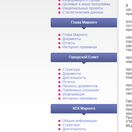
Информация о городе
Целевые и иные программы
В 
Национальные проекты
обс
Статистические данные
пра
ус
Глава Мирного
сос
при
Глава Мирного
обе
Документы
гор
Отчеты
уд
Интернет-приемная
тер
Городской Совет
про
нар
орг
Структура
пре
Документы
Нов
Деятельность
Отчеты
про
Проекты документов
пот
Публичные слушания
сво
Информация
Интернет-приемная
Одн
гра
КСК Мирного
пра
хра
Пр
Общая информация
УТ
Структура
ФЕ
Деятельность