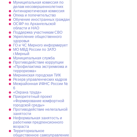
Муниципальная комиссия по
делам несовершеннолетних
Антинаркотическая комиссия
Опека и попечительство
Обучение иностранных граждан
ОСФР по Архангельской
области и НАО
Поддержка участникам СВО
Укрепление общественного
здоровья
ГО и ЧС Мирного информирует
МО МВД России по ЗАТО
г.Мирный
Муниципальная cлужба
Противодействие коррупции
«Профилактика экстремизма и
терроризма»
Мирнинская городская ТИК
Резерв управленческих кадров
Межрайонная ИФНС России №
6
«Охрана труда»
Приоритетный проект
«Формирование комфортной
городской среды»
Противодействие нелегальной
занятости
Неформальная занятость и
работники предпенсионного
возраста
Территориальное
общественное самоуправление