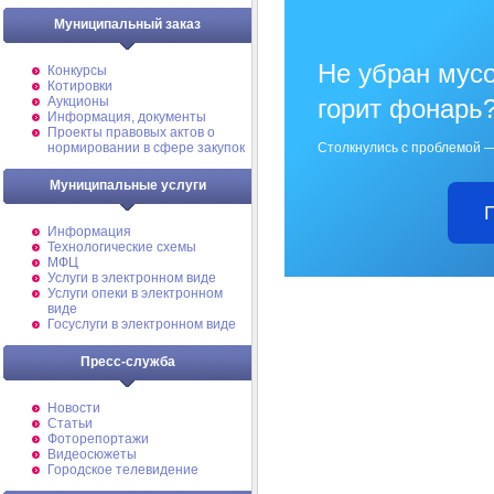
Муниципальный заказ
Не убран мусо
Конкурсы
Котировки
горит фонарь
Аукционы
Информация, документы
Проекты правовых актов о
Столкнулись с проблемой —
нормировании в сфере закупок
Муниципальные услуги
Информация
Технологические схемы
МФЦ
Услуги в электронном виде
Услуги опеки в электронном
виде
Госуслуги в электронном виде
Пресс-служба
Новости
Статьи
Фоторепортажи
Видеосюжеты
Городское телевидение