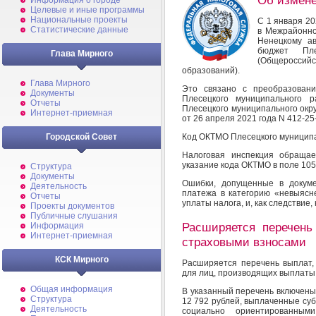
Об измене
Информация о городе
Целевые и иные программы
Национальные проекты
С 1 января 20
Статистические данные
в Межрайонно
Ненецкому ав
бюджет Пл
Глава Мирного
(Общероссий
образований).
Глава Мирного
Это связано с преобразован
Документы
Плесецкого муниципального 
Отчеты
Плесецкого муниципального окру
Интернет-приемная
от 26 апреля 2021 года N 412-25
Городской Совет
Код ОКТМО Плесецкого муниципал
Налоговая инспекция обращае
указание кода ОКТМО в поле 10
Структура
Документы
Ошибки, допущенные в докуме
Деятельность
платежа в категорию «невыясн
Отчеты
уплаты налога, и, как следствие,
Проекты документов
Публичные слушания
Расширяется перечень
Информация
Интернет-приемная
страховыми взносами
КСК Мирного
Расширяется перечень выплат
для лиц, производящих выплаты
Общая информация
В указанный перечень включен
Структура
12 792 рублей, выплаченные су
Деятельность
социально ориентированным