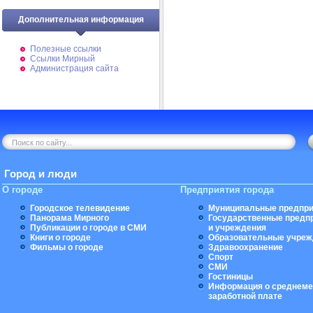
Дополнительная информация
Полезные ссылки
Ссылки Мирный
Администрация сайта
Город и люди
О городе
Предприятия города
Городское телевидение
Муниципальные предпри
Панорама Мирного
Государственные предп
Публикации о городе в СМИ
и учреждения
Книги о городе
Образовательные учреж
Фильмы о городе
Здравоохранение
Спорт
СМИ
Гостиницы
Информация о среднеме
заработной плате