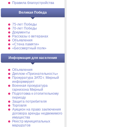
Правила благоустройства
Великая Победа
75-лет Победы
70-лет Победы
Документы
Рассказы о ветеранах
Объявления
«Стена памяти»
«Бессмертный полк»
Информация для населения
Объявления
Диплом «Признательность»
Прокуратура ЗАТО г. Мирный
информирует
Военная прокуратура
гарнизона Мирный
Подготовка к отопительному
периоду
Защита потребителя
Торговля
Аукцион на право заключения
договора аренды недвижимого
имущества
Реестр муниципальных
маршрутов