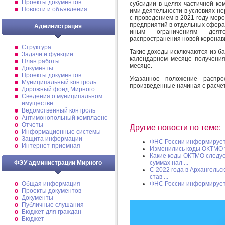
Проекты документов
субсидии в целях частичной ко
Новости и объявления
ими деятельности в условиях нер
с проведением в 2021 году мер
предприятий в отдельных сферах
Администрация
иным ограничениям деят
распространения новой коронав
Структура
Такие доходы исключаются из ба
Задачи и функции
календарном месяце получени
План работы
месяце.
Документы
Проекты документов
Указанное положение распро
Муниципальный контроль
произведенные начиная с расчет
Дорожный фонд Мирного
Cведения о муниципальном
имуществе
Ведомственный контроль
Антимонопольный комплаенс
Отчеты
Другие новости по теме:
Информационные системы
Защита информации
ФНС России информируе
Интернет-приемная
Изменились коды ОКТМО т
Какие коды ОКТМО следуе
суммах нал ...
ФЭУ администрации Мирного
С 2022 года в Архангель
став ...
ФНС России информируе
Общая информация
Проекты документов
Документы
Публичные слушания
Бюджет для граждан
Бюджет