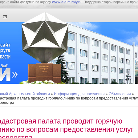
ерсия сайта доступна по адресу
www.old.mirniy.ru
. Поддержка старой версии не прои
ный Архангельской области
»
Информация для населения
»
Объявления
»
астровая палата проводит горячую линию по вопросам предоставления услуг
реестра
адастровая палата проводит горячую
инию по вопросам предоставления услуг
осреестра