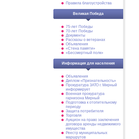
Правила благоустройства
Великая Победа
75-лет Победы
70-лет Победы
Документы
Рассказы о ветеранах
Объявления
«Стена памяти»
«Бессмертный полк»
Информация для населения
Объявления
Диплом «Признательность»
Прокуратура ЗАТО г. Мирный
информирует
Военная прокуратура
гарнизона Мирный
Подготовка к отопительному
периоду
Защита потребителя
Торговля
Аукцион на право заключения
договора аренды недвижимого
имущества
Реестр муниципальных
маршрутов