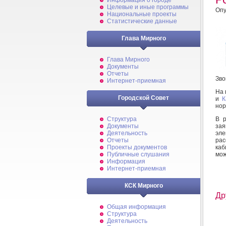
Информация о городе
Целевые и иные программы
Опу
Национальные проекты
Статистические данные
Глава Мирного
Глава Мирного
Документы
Отчеты
Зво
Интернет-приемная
На 
Городской Совет
и
К
нор
В р
Структура
зая
Документы
эле
Деятельность
ра
Отчеты
каб
Проекты документов
мож
Публичные слушания
Информация
Интернет-приемная
КСК Мирного
Др
Общая информация
Структура
Деятельность