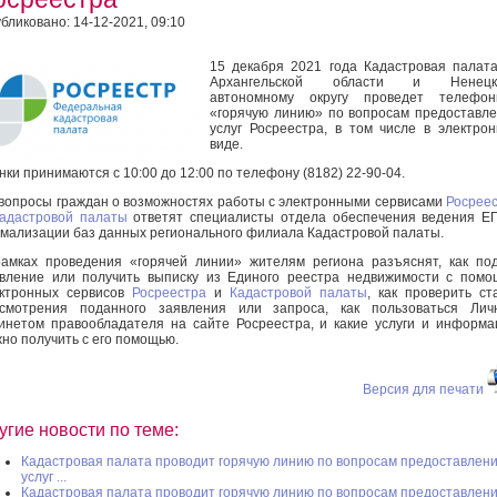
бликовано: 14-12-2021, 09:10
15 декабря 2021 года Кадастровая палат
Архангельской области и Ненецк
автономному округу проведет телефон
«горячую линию» по вопросам предоставл
услуг Росреестра, в том числе в электро
виде.
нки принимаются с 10:00 до 12:00 по телефону (8182) 22-90-04.
вопросы граждан о возможностях работы с электронными сервисами
Росрее
адастровой палаты
ответят специалисты отдела обеспечения ведения Е
мализации баз данных регионального филиала Кадастровой палаты.
амках проведения «горячей линии» жителям региона разъяснят, как по
вление или получить выписку из Единого реестра недвижимости с пом
ктронных сервисов
Росреестра
и
Кадастровой палаты
, как проверить ст
ссмотрения поданного заявления или запроса, как пользоваться Лич
инетом правообладателя на сайте Росреестра, и какие услуги и информ
но получить с его помощью.
Версия для печати
угие новости по теме:
Кадастровая палата проводит горячую линию по вопросам предоставлен
услуг ...
Кадастровая палата проводит горячую линию по вопросам предоставлен