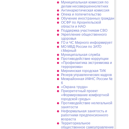
Муниципальная комиссия по
делам несовершеннолетних
Антинаркотическая комиссия
Опека и попечительство
Обучение иностранных граждан
ОСФР по Архангельской
области и НАО
Поддержка участникам СВО
Укрепление общественного
здоровья
ГО и ЧС Мирного информирует
МО МВД России по ЗАТО
г.Мирный
Муниципальная cлужба
Противодействие коррупции
«Профилактика экстремизма и
терроризма»
Мирнинская городская ТИК
Резерв управленческих кадров
Межрайонная ИФНС России №
6
«Охрана труда»
Приоритетный проект
«Формирование комфортной
городской среды»
Противодействие нелегальной
занятости
Неформальная занятость и
работники предпенсионного
возраста
Территориальное
общественное самоуправление