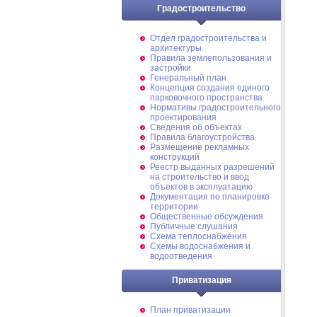
Градостроительство
Отдел градостроительства и
архитектуры
Правила землепользования и
застройки
Генеральный план
Концепция создания единого
парковочного пространства
Нормативы градостроительного
проектирования
Сведения об объектах
Правила благоустройства
Размещение рекламных
конструкций
Реестр выданных разрешений
на строительство и ввод
объектов в эксплуатацию
Документация по планировке
территории
Общественные обсуждения
Публичные слушания
Схема теплоснабжения
Схемы водоснабжения и
водоотведения
Приватизация
План приватизации