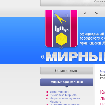
Старая в
Мир
Кад
Рос
Мирный официальный
К
Устав Мирного
Символика Мирного
л
Награды и поощрения
Мирного
Р