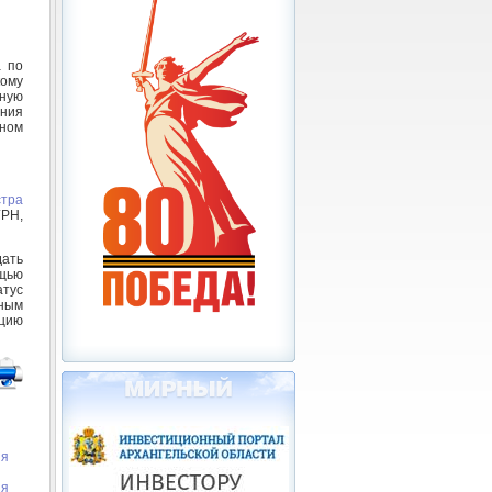
а по
ому
ную
ения
нном
стра
ГРН,
дать
ощью
атус
ным
ацию
ия
ия