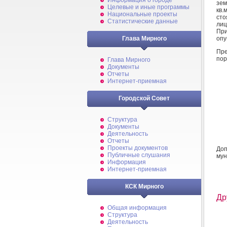
Информация о городе
зем
Целевые и иные программы
кв.
Национальные проекты
сто
Статистические данные
лиц
Пр
опу
Глава Мирного
Пре
пор
Глава Мирного
Документы
Отчеты
Интернет-приемная
Городской Совет
Структура
Документы
Деятельность
Отчеты
Проекты документов
До
Публичные слушания
мун
Информация
Интернет-приемная
КСК Мирного
Др
Общая информация
Структура
Деятельность