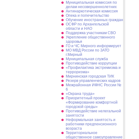
Муниципальная комиссия по
делам несовершеннолетних
Антинаркотическая комиссия
Опека и попечительство
Обучение иностранных граждан
ОСФР по Архангельской
области и НАО
Поддержка участникам СВО
Укрепление общественного
здоровья
ГО и ЧС Мирного информирует
МО МВД России по ЗАТО
г.Мирный
Муниципальная cлужба
Противодействие коррупции
«Профилактика экстремизма и
терроризма»
Мирнинская городская ТИК
Резерв управленческих кадров
Межрайонная ИФНС России №
6
«Охрана труда»
Приоритетный проект
«Формирование комфортной
городской среды»
Противодействие нелегальной
занятости
Неформальная занятость и
работники предпенсионного
возраста
Территориальное
общественное самоуправление