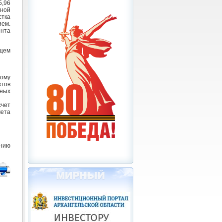
5,96
ьной
стка
ием.
нта
ющем
ному
ктов
ных
счет
ета
нию