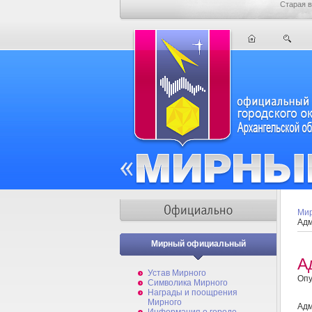
Старая в
Мир
Адм
Мирный официальный
А
Устав Мирного
Опу
Символика Мирного
Награды и поощрения
Мирного
Адм