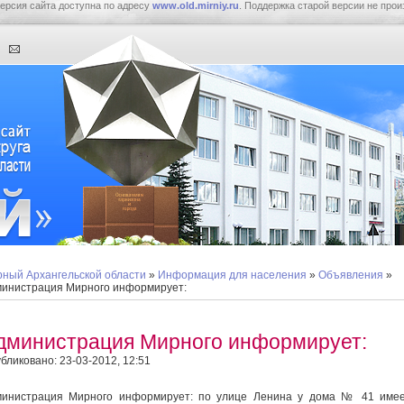
ерсия сайта доступна по адресу
www.old.mirniy.ru
. Поддержка старой версии не прои
ный Архангельской области
»
Информация для населения
»
Объявления
»
инистрация Мирного информирует:
дминистрация Мирного информирует:
бликовано: 23-03-2012, 12:51
инистрация Мирного информирует: по улице Ленина у дома № 41 имее