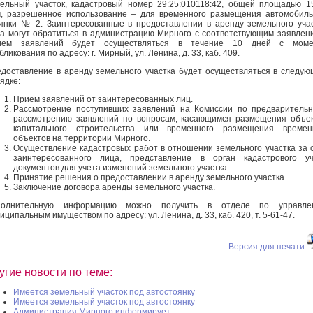
ельный участок, кадастровый номер 29:25:010118:42, общей площадью 1
м, разрешенное использование – для временного размещения автомобил
янки № 2. Заинтересованные в предоставлении в аренду земельного уча
а могут обратиться в администрацию Мирного с соответствующим заявлен
ием заявлений будет осуществляться в течение 10 дней с моме
бликования по адресу: г. Мирный, ул. Ленина, д. 33, каб. 409.
доставление в аренду земельного участка будет осуществляться в следу
ядке:
Прием заявлений от заинтересованных лиц.
Рассмотрение поступивших заявлений на Комиссии по предваритель
рассмотрению заявлений по вопросам, касающимся размещения объе
капитального строительства или временного размещения времен
объектов на территории Мирного.
Осуществление кадастровых работ в отношении земельного участка за 
заинтересованного лица, представление в орган кадастрового уч
документов для учета изменений земельного участка.
Принятие решения о предоставлении в аренду земельного участка.
Заключение договора аренды земельного участка.
полнительную информацию можно получить в отделе по управле
иципальным имуществом по адресу: ул. Ленина, д. 33, каб. 420, т. 5-61-47.
Версия для печати
угие новости по теме:
Имеется земельный участок под автостоянку
Имеется земельный участок под автостоянку
Администрация Мирного информирует