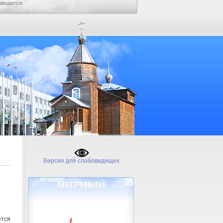
зводится.
Версия для слабовидящих
тся