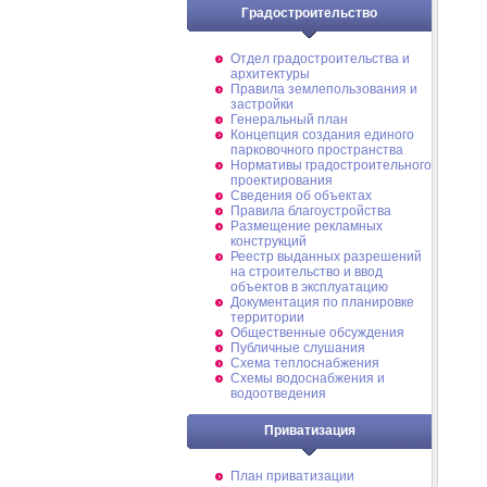
Градостроительство
Отдел градостроительства и
архитектуры
Правила землепользования и
застройки
Генеральный план
Концепция создания единого
парковочного пространства
Нормативы градостроительного
проектирования
Сведения об объектах
Правила благоустройства
Размещение рекламных
конструкций
Реестр выданных разрешений
на строительство и ввод
объектов в эксплуатацию
Документация по планировке
территории
Общественные обсуждения
Публичные слушания
Схема теплоснабжения
Схемы водоснабжения и
водоотведения
Приватизация
План приватизации