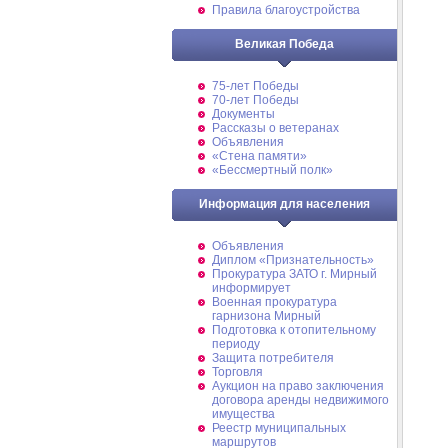
Правила благоустройства
Великая Победа
75-лет Победы
70-лет Победы
Документы
Рассказы о ветеранах
Объявления
«Стена памяти»
«Бессмертный полк»
Информация для населения
Объявления
Диплом «Признательность»
Прокуратура ЗАТО г. Мирный
информирует
Военная прокуратура
гарнизона Мирный
Подготовка к отопительному
периоду
Защита потребителя
Торговля
Аукцион на право заключения
договора аренды недвижимого
имущества
Реестр муниципальных
маршрутов