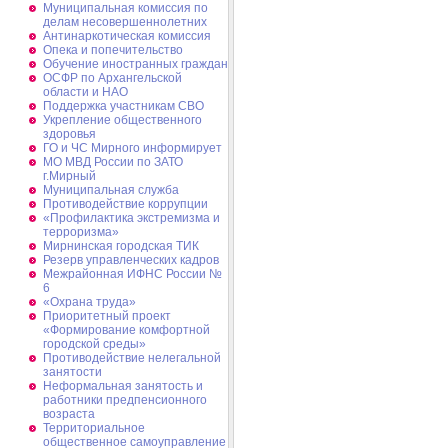
Муниципальная комиссия по
делам несовершеннолетних
Антинаркотическая комиссия
Опека и попечительство
Обучение иностранных граждан
ОСФР по Архангельской
области и НАО
Поддержка участникам СВО
Укрепление общественного
здоровья
ГО и ЧС Мирного информирует
МО МВД России по ЗАТО
г.Мирный
Муниципальная cлужба
Противодействие коррупции
«Профилактика экстремизма и
терроризма»
Мирнинская городская ТИК
Резерв управленческих кадров
Межрайонная ИФНС России №
6
«Охрана труда»
Приоритетный проект
«Формирование комфортной
городской среды»
Противодействие нелегальной
занятости
Неформальная занятость и
работники предпенсионного
возраста
Территориальное
общественное самоуправление