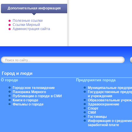
Дополнительная информация
Полезные ссылки
Ссылки Мирный
Администрация сайта
Город и люди
О городе
Предприятия города
Городское телевидение
Муниципальные предпри
Панорама Мирного
Государственные предп
Публикации о городе в СМИ
и учреждения
Книги о городе
Образовательные учреж
Фильмы о городе
Здравоохранение
Спорт
СМИ
Гостиницы
Информация о среднеме
заработной плате