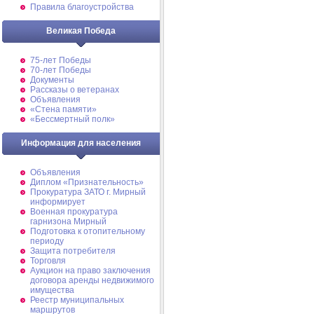
Правила благоустройства
Великая Победа
75-лет Победы
70-лет Победы
Документы
Рассказы о ветеранах
Объявления
«Стена памяти»
«Бессмертный полк»
Информация для населения
Объявления
Диплом «Признательность»
Прокуратура ЗАТО г. Мирный
информирует
Военная прокуратура
гарнизона Мирный
Подготовка к отопительному
периоду
Защита потребителя
Торговля
Аукцион на право заключения
договора аренды недвижимого
имущества
Реестр муниципальных
маршрутов