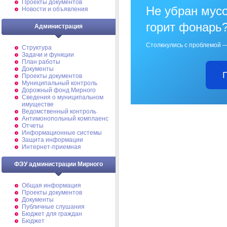
Проекты документов
Не убран мусо
Новости и объявления
горит фонарь
Администрация
Столкнулись с проблемой —
Структура
Задачи и функции
План работы
Документы
Проекты документов
Муниципальный контроль
Дорожный фонд Мирного
Cведения о муниципальном
имуществе
Ведомственный контроль
Антимонопольный комплаенс
Отчеты
Информационные системы
Защита информации
Интернет-приемная
ФЭУ администрации Мирного
Общая информация
Проекты документов
Документы
Публичные слушания
Бюджет для граждан
Бюджет