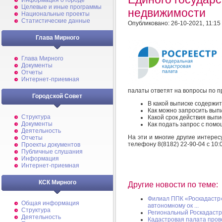
Информация о городе
Целевые и иные программы
недвижимости
Национальные проекты
Статистические данные
Опубликовано: 26-10-2021, 11:15
Глава Мирного
Глава Мирного
Документы
Отчеты
Интернет-приемная
палаты ответят на вопросы по 
Городской Совет
В какой выписке содерж
Как можно запросить вып
Структура
Какой срок действия выпи
Документы
Как подать запрос с пом
Деятельность
На эти и многие другие интере
Отчеты
телефону 8(8182) 22-90-04 с 10:0
Проекты документов
Публичные слушания
Информация
Интернет-приемная
КСК Мирного
Другие новости по теме:
Филиал ППК «Роскадастр»
Общая информация
автономному ок ...
Структура
Региональный Роскадаст
Деятельность
Кадастровая палата пров