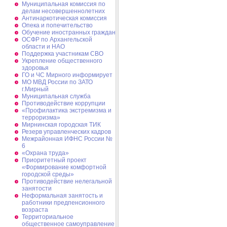
Муниципальная комиссия по
делам несовершеннолетних
Антинаркотическая комиссия
Опека и попечительство
Обучение иностранных граждан
ОСФР по Архангельской
области и НАО
Поддержка участникам СВО
Укрепление общественного
здоровья
ГО и ЧС Мирного информирует
МО МВД России по ЗАТО
г.Мирный
Муниципальная cлужба
Противодействие коррупции
«Профилактика экстремизма и
терроризма»
Мирнинская городская ТИК
Резерв управленческих кадров
Межрайонная ИФНС России №
6
«Охрана труда»
Приоритетный проект
«Формирование комфортной
городской среды»
Противодействие нелегальной
занятости
Неформальная занятость и
работники предпенсионного
возраста
Территориальное
общественное самоуправление