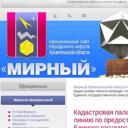
Старая версия сайта доступна по адресу
Мирный Архангельской области
Кадастровая палата проводит г
Единого государственного реес
Мирный официальный
Кадастровая пал
Устав Мирного
Символика Мирного
линию по предос
Награды и поощрения
Мирного
Единого государс