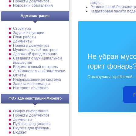
Проекты документов
сведе ...
Новости и объявления
Региональный Роскадастр
Кадастровая палата подв
Администрация
Структура
Задачи и функции
План работы
Документы
Проекты документов
Муниципальный контроль
Дорожный фонд Мирного
Не убран мусо
Cведения о муниципальном
имуществе
горит фонарь
Ведомственный контроль
Антимонопольный комплаенс
Отчеты
Столкнулись с проблемой —
Информационные системы
Защита информации
Интернет-приемная
ФЭУ администрации Мирного
Общая информация
Проекты документов
Документы
Публичные слушания
Бюджет для граждан
Бюджет