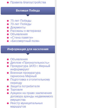
Правила благоустройства
Великая Победа
75-лет Победы
70-лет Победы
Документы
Рассказы о ветеранах
Объявления
«Стена памяти»
«Бессмертный полк»
Информация для населения
Объявления
Диплом «Признательность»
Прокуратура ЗАТО г. Мирный
информирует
Военная прокуратура
гарнизона Мирный
Подготовка к отопительному
периоду
Защита потребителя
Торговля
Аукцион на право заключения
договора аренды недвижимого
имущества
Реестр муниципальных
маршрутов