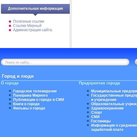
Дополнительная информация
Полезные ссылки
Ссылки Мирный
Администрация сайта
Город и люди
О городе
Предприятия города
Городское телевидение
Муниципальные предпри
Панорама Мирного
Государственные предп
Публикации о городе в СМИ
и учреждения
Книги о городе
Образовательные учреж
Фильмы о городе
Здравоохранение
Спорт
СМИ
Гостиницы
Информация о среднеме
заработной плате