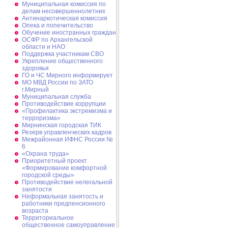
Муниципальная комиссия по
делам несовершеннолетних
Антинаркотическая комиссия
Опека и попечительство
Обучение иностранных граждан
ОСФР по Архангельской
области и НАО
Поддержка участникам СВО
Укрепление общественного
здоровья
ГО и ЧС Мирного информирует
МО МВД России по ЗАТО
г.Мирный
Муниципальная cлужба
Противодействие коррупции
«Профилактика экстремизма и
терроризма»
Мирнинская городская ТИК
Резерв управленческих кадров
Межрайонная ИФНС России №
6
«Охрана труда»
Приоритетный проект
«Формирование комфортной
городской среды»
Противодействие нелегальной
занятости
Неформальная занятость и
работники предпенсионного
возраста
Территориальное
общественное самоуправление