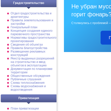
Градостроительство
Не убран мусо
горит фонарь
Отдел градостроительства и
архитектуры
Правила землепользования и
Столкнулись с проблемой —
застройки
Генеральный план
Концепция создания единого
парковочного пространства
Нормативы градостроительного
проектирования
Сведения об объектах
Правила благоустройства
Размещение рекламных
конструкций
Реестр выданных разрешений
на строительство и ввод
объектов в эксплуатацию
Документация по планировке
территории
Общественные обсуждения
Публичные слушания
Схема теплоснабжения
Схемы водоснабжения и
водоотведения
Приватизация
План приватизации