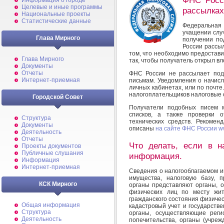
ФНС Росс
Информация о городе
Целевые и иные программы
рассылках
Национальные проекты
Статистические данные
Федеральная
учащении слу
Глава Мирного
получении по
России рассы
том, что необходимо предостави
Глава Мирного
так, чтобы получатель открыл в
Документы
Отчеты
ФНС России не рассылает под
Интернет-приемная
письмам. Уведомления о начисл
личных кабинетах, или по почт
налогоплательщиков налоговые 
Городской Совет
Получатели подобных писем м
списков, а также проверки
Структура
технических средств. Рекоме
Документы
описаны
на сайте ФНС России
w
Деятельность
Отчеты
Что делать, если в н
Проекты документов
Публичные слушания
информация.
Информация
Интернет-приемная
Сведения о налогооблагаемом и
имущества, налоговую базу, 
КСК Мирного
органы представляют органы, 
физических лиц по месту жит
гражданского состояния физиче
Общая информация
кадастровый учет и государств
Структура
органы, осуществляющие реги
Деятельность
попечительства, органы (учре