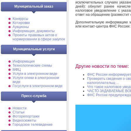
исключительных случаях указан
Муниципальный заказ
дней): обнулит ранее начисл
налоговое уведомление с указа
ответ на обращение (разместит 
Конкурсы
Дополнительную информацию м
Котировки
или контакт-центра ФНС России: 
Аукционы
Информация, документы
Проекты правовых актов о
нормировании в сфере закупок
Муниципальные услуги
Информация
Технологические схемы
Другие новости по теме:
МФЦ
Услуги в электронном виде
ФНС России информируе
Услуги опеки в электронном
Проверить сведения о св
виде
налогоплательщ ...
Госуслуги в электронном виде
Что такое налоговое увед
ЧАСТО ЗАДАВАЕМЫЕ В
ФНС России предупреждае
Пресс-служба
Новости
Статьи
Фоторепортажи
Видеосюжеты
Городское телевидение