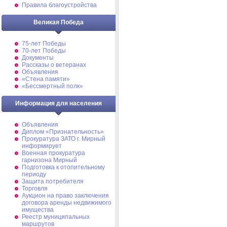
Правила благоустройства
Великая Победа
75-лет Победы
70-лет Победы
Документы
Рассказы о ветеранах
Объявления
«Стена памяти»
«Бессмертный полк»
Информация для населения
Объявления
Диплом «Признательность»
Прокуратура ЗАТО г. Мирный
информирует
Военная прокуратура
гарнизона Мирный
Подготовка к отопительному
периоду
Защита потребителя
Торговля
Аукцион на право заключения
договора аренды недвижимого
имущества
Реестр муниципальных
маршрутов