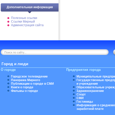
Дополнительная информация
Полезные ссылки
Ссылки Мирный
Администрация сайта
Город и люди
О городе
Предприятия города
Городское телевидение
Муниципальные предпри
Панорама Мирного
Государственные предп
Публикации о городе в СМИ
и учреждения
Книги о городе
Образовательные учреж
Фильмы о городе
Здравоохранение
Спорт
СМИ
Гостиницы
Информация о среднеме
заработной плате