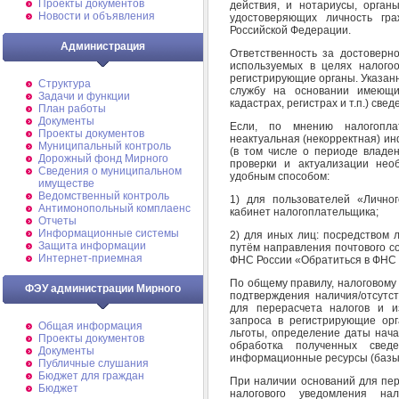
Проекты документов
действия, и нотариусы, орган
Новости и объявления
удостоверяющих личность гр
Российской Федерации.
Администрация
Ответственность за достоверно
используемых в целях налого
регистрирующие органы. Указан
Структура
службу на основании имеющи
Задачи и функции
кадастрах, регистрах и т.п.) свед
План работы
Документы
Если, по мнению налогопла
Проекты документов
неактуальная (некорректная) и
Муниципальный контроль
(в том числе о периоде владен
Дорожный фонд Мирного
проверки и актуализации нео
Cведения о муниципальном
удобным способом:
имуществе
Ведомственный контроль
1) для пользователей «Лично
Антимонопольный комплаенс
кабинет налогоплательщика;
Отчеты
Информационные системы
2) для иных лиц: посредством 
Защита информации
путём направления почтового с
Интернет-приемная
ФНС России «Обратиться в ФНС 
По общему правилу, налоговому
ФЭУ администрации Мирного
подтверждения наличия/отсутс
для перерасчета налогов и и
запроса в регистрирующие ор
Общая информация
льготы, определение даты нача
Проекты документов
обработка полученных све
Документы
информационные ресурсы (базы д
Публичные слушания
Бюджет для граждан
При наличии оснований для пер
Бюджет
налогового уведомления н