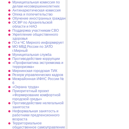
Муниципальная комиссия по
делам несовершеннолетних
Антинаркотическая комиссия
Опека и попечительство
Обучение иностранных граждан
ОСФР по Архангельской
области и НАО
Поддержка участникам СВО
Укрепление общественного
здоровья
ГО и ЧС Мирного информирует
МО МВД России по ЗАТО
г.Мирный
Муниципальная cлужба
Противодействие коррупции
«Профилактика экстремизма и
терроризма»
Мирнинская городская ТИК
Резерв управленческих кадров
Межрайонная ИФНС России №
6
«Охрана труда»
Приоритетный проект
«Формирование комфортной
городской среды»
Противодействие нелегальной
занятости
Неформальная занятость и
работники предпенсионного
возраста
Территориальное
общественное самоуправление