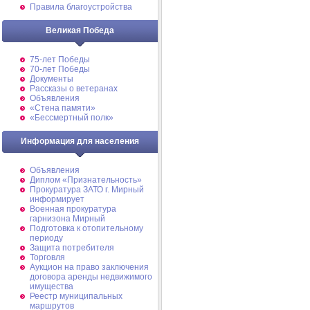
Правила благоустройства
Великая Победа
75-лет Победы
70-лет Победы
Документы
Рассказы о ветеранах
Объявления
«Стена памяти»
«Бессмертный полк»
Информация для населения
Объявления
Диплом «Признательность»
Прокуратура ЗАТО г. Мирный
информирует
Военная прокуратура
гарнизона Мирный
Подготовка к отопительному
периоду
Защита потребителя
Торговля
Аукцион на право заключения
договора аренды недвижимого
имущества
Реестр муниципальных
маршрутов