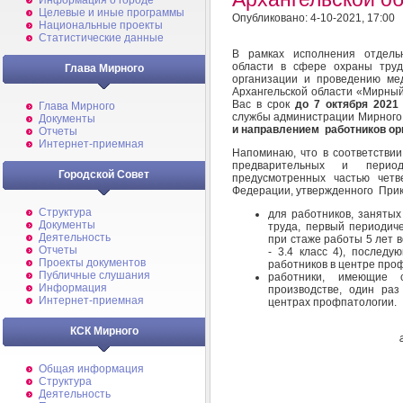
Информация о городе
Целевые и иные программы
Опубликовано: 4-10-2021, 17:00
Национальные проекты
Статистические данные
В рамках исполнения отдельн
области в сфере охраны тру
Глава Мирного
организации и проведению мед
Архангельской области «Мирный
Вас в срок
до 7 октября 2021
Глава Мирного
службы администрации Мирног
Документы
и направлением работников ор
Отчеты
Интернет-приемная
Напоминаю, что в соответствии
предварительных и период
Городской Совет
предусмотренных частью четв
Федерации, утвержденного Прик
Структура
для работников, занятых
Документы
труда, первый периодич
Деятельность
при стаже работы 5 лет в
Отчеты
- 3.4 класс 4), послед
Проекты документов
работников в центре проф
Публичные слушания
работники, имеющие с
Информация
производстве, один раз
Интернет-приемная
центрах профпатологии.
КСК Мирного
Общая информация
Структура
Деятельность