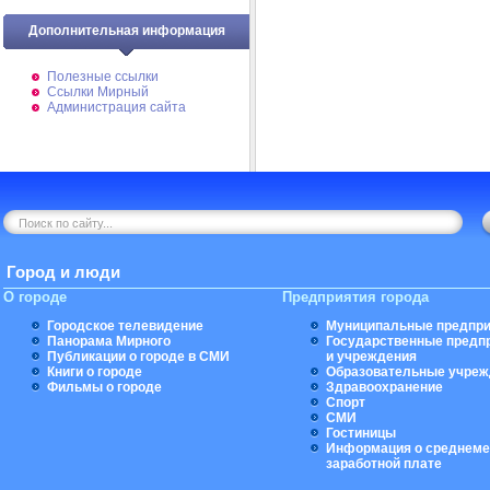
Дополнительная информация
Полезные ссылки
Ссылки Мирный
Администрация сайта
Город и люди
О городе
Предприятия города
Городское телевидение
Муниципальные предпри
Панорама Мирного
Государственные предп
Публикации о городе в СМИ
и учреждения
Книги о городе
Образовательные учреж
Фильмы о городе
Здравоохранение
Спорт
СМИ
Гостиницы
Информация о среднеме
заработной плате