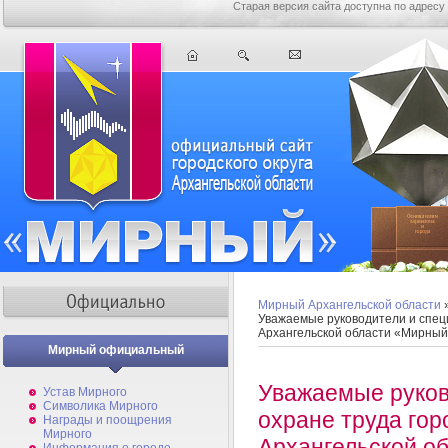
Старая версия сайта доступна по адресу
Мирный Архангельской области
Уважаемые руководители и специ
Архангельской области «Мирный
Мирный официальный
Уважаемые руков
Устав Мирного
Символика Мирного
охране труда гор
Награды и поощрения
Мирного
Архангельской о