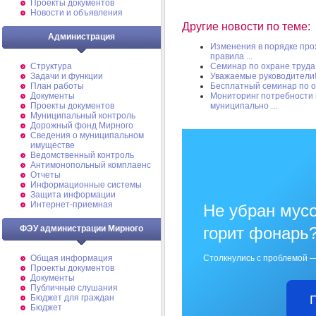
Проекты документов
Новости и объявления
Другие новости по теме:
Администрация
Изменения в порядке про
правила ...
Структура
Семинар по охране труда
Задачи и функции
Уважаемые руководители
План работы
Бесплатный семинар по о
Документы
Мониторинг потребности 
Проекты документов
муниципально ...
Муниципальный контроль
Дорожный фонд Мирного
Cведения о муниципальном
имуществе
Ведомственный контроль
Антимонопольный комплаенс
Отчеты
Информационные системы
Защита информации
Интернет-приемная
Не убран мусо
ФЭУ администрации Мирного
горит фонарь
Общая информация
Столкнулись с проблемой —
Проекты документов
Документы
Публичные слушания
Бюджет для граждан
Бюджет