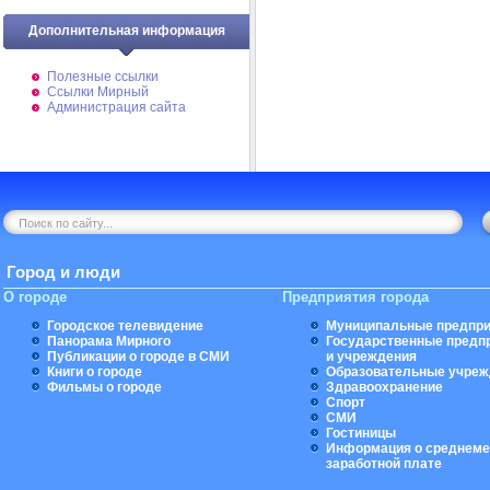
Дополнительная информация
Полезные ссылки
Ссылки Мирный
Администрация сайта
Город и люди
О городе
Предприятия города
Городское телевидение
Муниципальные предпри
Панорама Мирного
Государственные предп
Публикации о городе в СМИ
и учреждения
Книги о городе
Образовательные учреж
Фильмы о городе
Здравоохранение
Спорт
СМИ
Гостиницы
Информация о среднеме
заработной плате