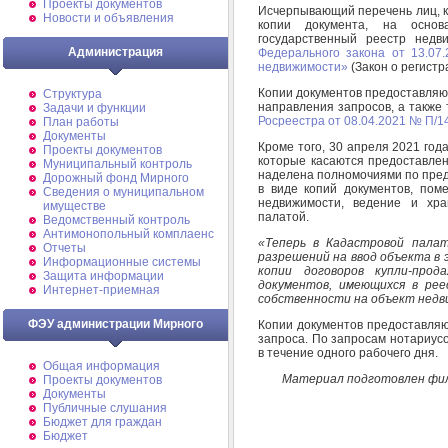
Проекты документов
Исчерпывающий перечень лиц, к
Новости и объявления
копии документа, на осно
государственный реестр недв
Администрация
Федерального закона от 13.07
недвижимости»
(Закон о регистр
Копии документов предоставляю
Структура
направления запросов, а также
Задачи и функции
Росреестра от 08.04.2021 № П/1
План работы
Документы
Кроме того, 30 апреля 2021 год
Проекты документов
которые касаются предоставлен
Муниципальный контроль
наделена полномочиями по пред
Дорожный фонд Мирного
в виде копий документов, пом
Cведения о муниципальном
недвижимости, ведение и хра
имуществе
палатой.
Ведомственный контроль
Антимонопольный комплаенс
«Теперь в Кадастровой палат
Отчеты
разрешений на ввод объекта в 
Информационные системы
копии договоров купли-прод
Защита информации
документов, имеющихся в рее
Интернет-приемная
собственности на объект нед
ФЭУ администрации Мирного
Копии документов предоставляю
запроса. По запросам нотариус
в течение одного рабочего дня.
Общая информация
Материал подготовлен фил
Проекты документов
Документы
Публичные слушания
Бюджет для граждан
Бюджет