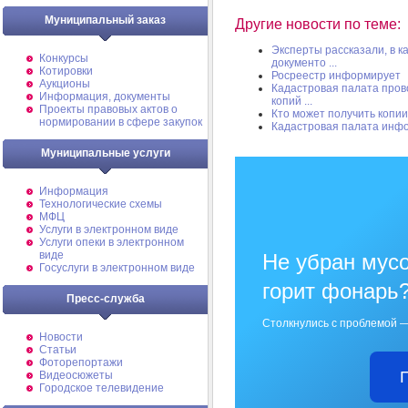
Муниципальный заказ
Другие новости по теме:
Эксперты рассказали, в к
Конкурсы
документо ...
Котировки
Росреестр информирует
Аукционы
Кадастровая палата пров
Информация, документы
копий ...
Проекты правовых актов о
Кто может получить копии
нормировании в сфере закупок
Кадастровая палата инф
Муниципальные услуги
Информация
Технологические схемы
МФЦ
Услуги в электронном виде
Услуги опеки в электронном
виде
Не убран мусо
Госуслуги в электронном виде
горит фонарь
Пресс-служба
Столкнулись с проблемой —
Новости
Статьи
Фоторепортажи
Видеосюжеты
Городское телевидение