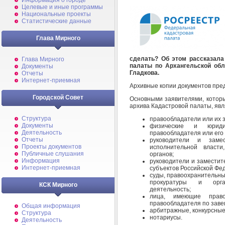
Информация о городе
Целевые и иные программы
Национальные проекты
Статистические данные
Глава Мирного
сделать? Об этом рассказала
Глава Мирного
палаты по Архангельской обл
Документы
Гладкова.
Отчеты
Интернет-приемная
Архивные копии документов пред
Городской Совет
Основными заявителями, которы
архива Кадастровой палаты, явл
Структура
правообладатели или их 
Документы
физические и юриди
Деятельность
правообладателя или его 
Отчеты
руководители и замес
Проекты документов
исполнительной власти
Публичные слушания
органов;
Информация
руководители и заместит
Интернет-приемная
субъектов Российской Фе
суды, правоохранительны
прокуратуры и орган
КСК Мирного
деятельность;
лица, имеющие право
правообладателя по заве
Общая информация
арбитражные, конкурсны
Структура
нотариусы.
Деятельность