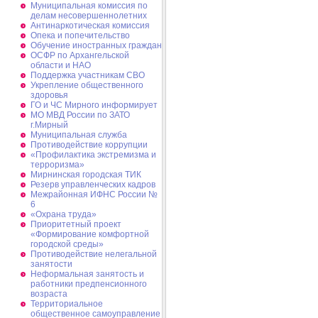
Муниципальная комиссия по
делам несовершеннолетних
Антинаркотическая комиссия
Опека и попечительство
Обучение иностранных граждан
ОСФР по Архангельской
области и НАО
Поддержка участникам СВО
Укрепление общественного
здоровья
ГО и ЧС Мирного информирует
МО МВД России по ЗАТО
г.Мирный
Муниципальная cлужба
Противодействие коррупции
«Профилактика экстремизма и
терроризма»
Мирнинская городская ТИК
Резерв управленческих кадров
Межрайонная ИФНС России №
6
«Охрана труда»
Приоритетный проект
«Формирование комфортной
городской среды»
Противодействие нелегальной
занятости
Неформальная занятость и
работники предпенсионного
возраста
Территориальное
общественное самоуправление