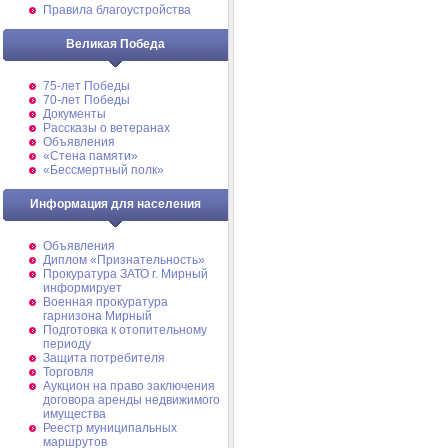
Правила благоустройства
Великая Победа
75-лет Победы
70-лет Победы
Документы
Рассказы о ветеранах
Объявления
«Стена памяти»
«Бессмертный полк»
Информация для населения
Объявления
Диплом «Признательность»
Прокуратура ЗАТО г. Мирный
информирует
Военная прокуратура
гарнизона Мирный
Подготовка к отопительному
периоду
Защита потребителя
Торговля
Аукцион на право заключения
договора аренды недвижимого
имущества
Реестр муниципальных
маршрутов