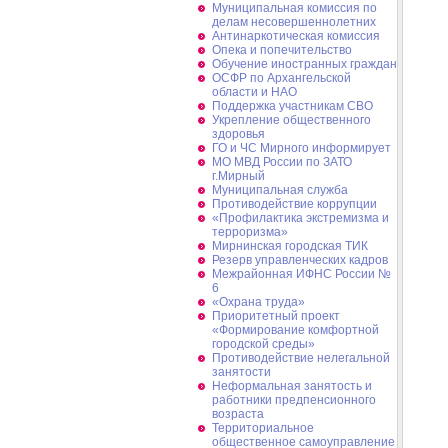
Муниципальная комиссия по
делам несовершеннолетних
Антинаркотическая комиссия
Опека и попечительство
Обучение иностранных граждан
ОСФР по Архангельской
области и НАО
Поддержка участникам СВО
Укрепление общественного
здоровья
ГО и ЧС Мирного информирует
МО МВД России по ЗАТО
г.Мирный
Муниципальная cлужба
Противодействие коррупции
«Профилактика экстремизма и
терроризма»
Мирнинская городская ТИК
Резерв управленческих кадров
Межрайонная ИФНС России №
6
«Охрана труда»
Приоритетный проект
«Формирование комфортной
городской среды»
Противодействие нелегальной
занятости
Неформальная занятость и
работники предпенсионного
возраста
Территориальное
общественное самоуправление