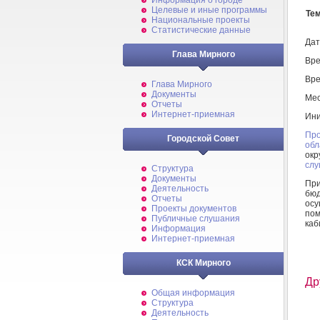
Информация о городе
Целевые и иные программы
Тем
Национальные проекты
Статистические данные
Дат
Глава Мирного
Вре
Вре
Глава Мирного
Документы
Мес
Отчеты
Интернет-приемная
Ини
Про
Городской Совет
об
окр
сл
Структура
Документы
При
Деятельность
бю
Отчеты
осу
Проекты документов
пом
Публичные слушания
каб
Информация
Интернет-приемная
КСК Мирного
Др
Общая информация
Структура
Деятельность