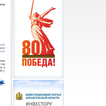
жета
ской
кого
ные
ении
год
ов в
Ю.),