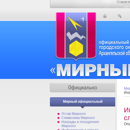
Старая в
Мир
Инф
Мирный официальный
И
Устав Мирного
с
Символика Мирного
Награды и поощрения
Опу
Мирного