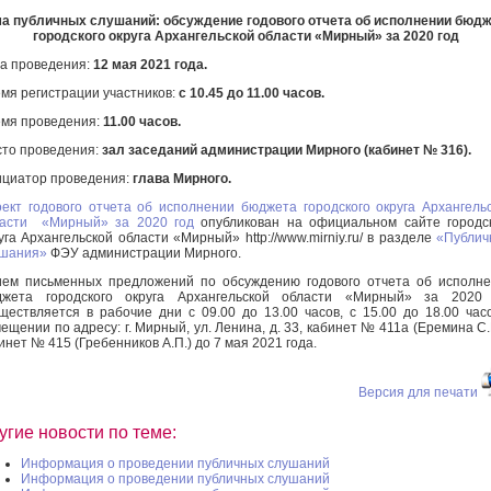
а публичных слушаний: обсуждение годового отчета об исполнении бюд
городского округа Архангельской области
«Мирный» за 2020 год
а проведения:
12 мая 2021 года.
мя регистрации участников:
с 10.45 до 11.00 часов.
мя проведения:
11.00 часов.
то проведения:
зал заседаний администрации Мирного (кабинет № 316).
циатор проведения:
глава Мирного.
ект годового отчета об исполнении бюджета городского округа Архангель
ласти «Мирный» за 2020 год
опубликован на официальном сайте городс
уга Архангельской области «Мирный» http://www.mirniy.ru/ в разделе
«Публич
ушания»
ФЭУ администрации Мирного.
ем письменных предложений по обсуждению годового отчета об исполн
джета городского округа Архангельской области «Мирный» за 2020 
ществляется в рабочие дни с 09.00 до 13.00 часов, с 15.00 до 18.00 час
ещении по адресу: г. Мирный, ул. Ленина, д. 33, кабинет № 411а (Еремина С.
инет № 415 (Гребенников А.П.) до 7 мая 2021 года.
Версия для печати
угие новости по теме:
Информация о проведении публичных слушаний
Информация о проведении публичных слушаний