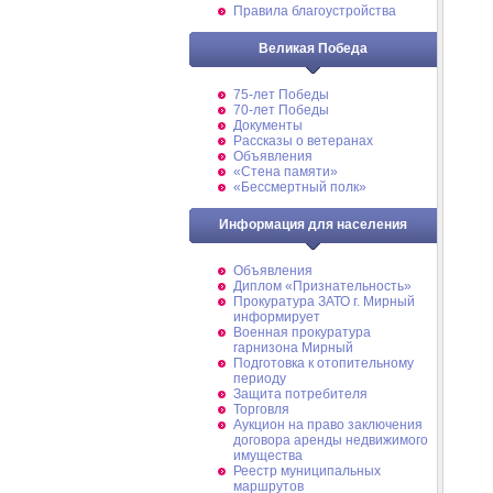
Правила благоустройства
Великая Победа
75-лет Победы
70-лет Победы
Документы
Рассказы о ветеранах
Объявления
«Стена памяти»
«Бессмертный полк»
Информация для населения
Объявления
Диплом «Признательность»
Прокуратура ЗАТО г. Мирный
информирует
Военная прокуратура
гарнизона Мирный
Подготовка к отопительному
периоду
Защита потребителя
Торговля
Аукцион на право заключения
договора аренды недвижимого
имущества
Реестр муниципальных
маршрутов