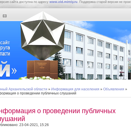
ерсия сайта доступна по адресу
www.old.mirniy.ru
. Поддержка старой версии не прои
ный Архангельской области
»
Информация для населения
»
Объявления
»
ормация о проведении публичных слушаний
нформация о проведении публичных
лушаний
бликовано: 23-04-2021, 15:26