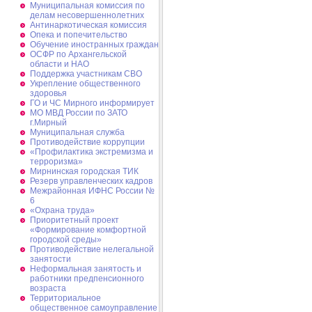
Муниципальная комиссия по
делам несовершеннолетних
Антинаркотическая комиссия
Опека и попечительство
Обучение иностранных граждан
ОСФР по Архангельской
области и НАО
Поддержка участникам СВО
Укрепление общественного
здоровья
ГО и ЧС Мирного информирует
МО МВД России по ЗАТО
г.Мирный
Муниципальная cлужба
Противодействие коррупции
«Профилактика экстремизма и
терроризма»
Мирнинская городская ТИК
Резерв управленческих кадров
Межрайонная ИФНС России №
6
«Охрана труда»
Приоритетный проект
«Формирование комфортной
городской среды»
Противодействие нелегальной
занятости
Неформальная занятость и
работники предпенсионного
возраста
Территориальное
общественное самоуправление