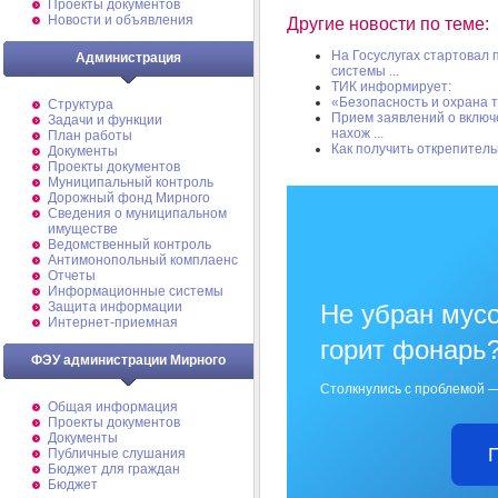
Проекты документов
Новости и объявления
Другие новости по теме:
На Госуслугах стартовал 
Администрация
системы ...
ТИК информирует:
«Безопасность и охрана т
Структура
Прием заявлений о включ
Задачи и функции
нахож ...
План работы
Как получить открепител
Документы
Проекты документов
Муниципальный контроль
Дорожный фонд Мирного
Cведения о муниципальном
имуществе
Ведомственный контроль
Антимонопольный комплаенс
Отчеты
Информационные системы
Защита информации
Не убран мусо
Интернет-приемная
горит фонарь
ФЭУ администрации Мирного
Столкнулись с проблемой —
Общая информация
Проекты документов
Документы
Публичные слушания
Бюджет для граждан
Бюджет