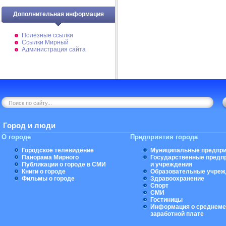
Дополнительная информация
Полезные ссылки
Ссылки Мирный
Администрация сайта
Город и люди
О городе
Предприятия города
Городское телевидение
Муниципальные предпри
Панорама Мирного
Государственные предп
Публикации о городе в СМИ
и учреждения
Книги о городе
Образовательные учреж
Фильмы о городе
Здравоохранение
Спорт
СМИ
Гостиницы
Информация о среднеме
заработной плате