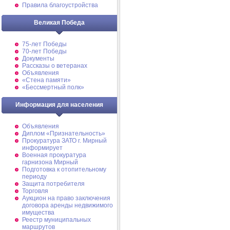
Правила благоустройства
Великая Победа
75-лет Победы
70-лет Победы
Документы
Рассказы о ветеранах
Объявления
«Стена памяти»
«Бессмертный полк»
Информация для населения
Объявления
Диплом «Признательность»
Прокуратура ЗАТО г. Мирный
информирует
Военная прокуратура
гарнизона Мирный
Подготовка к отопительному
периоду
Защита потребителя
Торговля
Аукцион на право заключения
договора аренды недвижимого
имущества
Реестр муниципальных
маршрутов