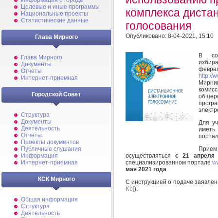
Информация о городе
Целевые и иные программы
комплекса диста
Национальные проекты
Статистические данные
голосования
Опубликовано: 8-04-2021, 15:10
Глава Мирного
В соо
Глава Мирного
избир
Документы
фев
Отчеты
http://
Интернет-приемная
Мирни
комисс
Городской Совет
обще
прогр
электр
Структура
Документы
Для у
Деятельность
имет
Отчеты
портал
Проекты документов
Прием
Публичные слушания
осуществляться
с
21 апреля
Информация
специализированном портале
ww
Интернет-приемная
мая 2021 года
.
КСК Мирного
С инструкцией о подаче заявлен
Kb]
).
Общая информация
Структура
Деятельность