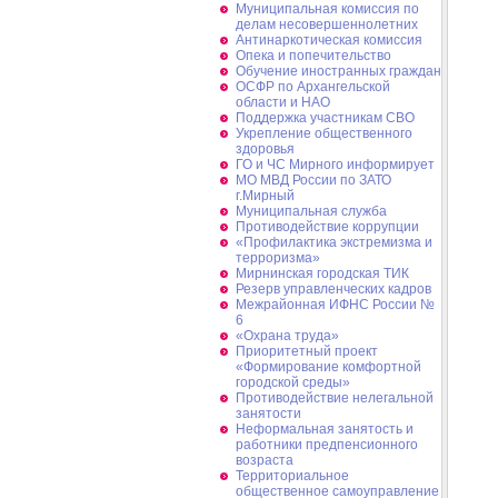
Муниципальная комиссия по
делам несовершеннолетних
Антинаркотическая комиссия
Опека и попечительство
Обучение иностранных граждан
ОСФР по Архангельской
области и НАО
Поддержка участникам СВО
Укрепление общественного
здоровья
ГО и ЧС Мирного информирует
МО МВД России по ЗАТО
г.Мирный
Муниципальная cлужба
Противодействие коррупции
«Профилактика экстремизма и
терроризма»
Мирнинская городская ТИК
Резерв управленческих кадров
Межрайонная ИФНС России №
6
«Охрана труда»
Приоритетный проект
«Формирование комфортной
городской среды»
Противодействие нелегальной
занятости
Неформальная занятость и
работники предпенсионного
возраста
Территориальное
общественное самоуправление