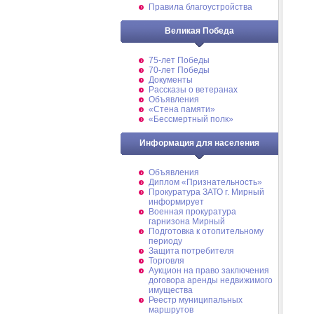
Правила благоустройства
Великая Победа
75-лет Победы
70-лет Победы
Документы
Рассказы о ветеранах
Объявления
«Стена памяти»
«Бессмертный полк»
Информация для населения
Объявления
Диплом «Признательность»
Прокуратура ЗАТО г. Мирный
информирует
Военная прокуратура
гарнизона Мирный
Подготовка к отопительному
периоду
Защита потребителя
Торговля
Аукцион на право заключения
договора аренды недвижимого
имущества
Реестр муниципальных
маршрутов