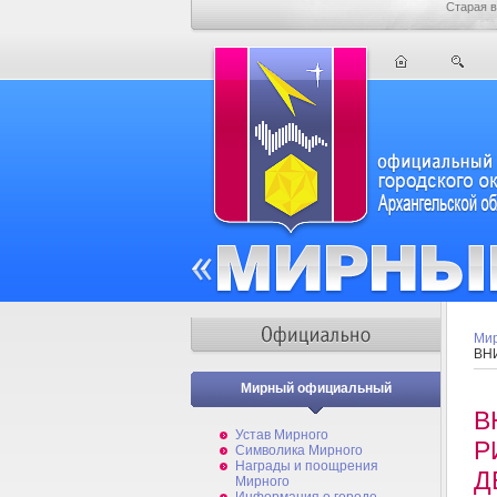
Старая в
Мир
ВН
Мирный официальный
В
Устав Мирного
Р
Символика Мирного
Награды и поощрения
Д
Мирного