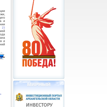
ции
ежи,
его
да и
ании
т 15
ией
года
рана
ов и
ний
»