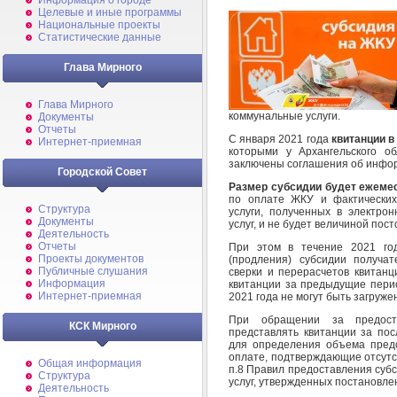
Информация о городе
Целевые и иные программы
Национальные проекты
Статистические данные
Глава Мирного
Глава Мирного
коммунальные услуги.
Документы
Отчеты
С января 2021 года
квитанции в
Интернет-приемная
которыми у Архангельского о
заключены соглашения об инфо
Городской Совет
Размер субсидии будет ежеме
по оплате ЖКУ и фактических
Структура
услуги, полученных в электро
Документы
услуг, и не будет величиной пос
Деятельность
Отчеты
При этом в течение 2021 год
Проекты документов
(продления) субсидии получа
Публичные слушания
сверки и перерасчетов квитанц
Информация
квитанции за предыдущие перио
Интернет-приемная
2021 года не могут быть загруже
При обращении за предоста
КСК Мирного
представлять квитанции за по
для определения объема предо
оплате, подтверждающие отсутс
Общая информация
п.8 Правил предоставления суб
Структура
услуг, утвержденных постановле
Деятельность