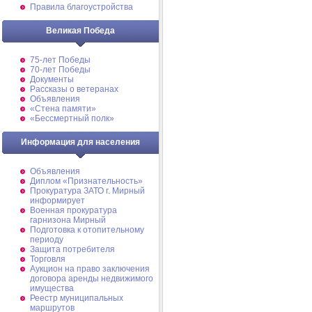
Правила благоустройства
Великая Победа
75-лет Победы
70-лет Победы
Документы
Рассказы о ветеранах
Объявления
«Стена памяти»
«Бессмертный полк»
Информация для населения
Объявления
Диплом «Признательность»
Прокуратура ЗАТО г. Мирный
информирует
Военная прокуратура
гарнизона Мирный
Подготовка к отопительному
периоду
Защита потребителя
Торговля
Аукцион на право заключения
договора аренды недвижимого
имущества
Реестр муниципальных
маршрутов