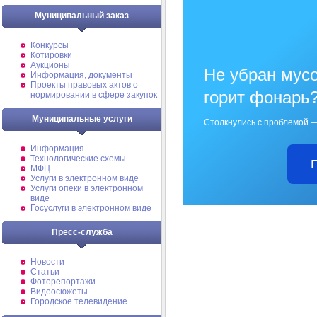
Муниципальный заказ
Конкурсы
Котировки
Аукционы
Не убран мусо
Информация, документы
Проекты правовых актов о
горит фонарь
нормировании в сфере закупок
Муниципальные услуги
Столкнулись с проблемой —
Информация
Технологические схемы
МФЦ
Услуги в электронном виде
Услуги опеки в электронном
виде
Госуслуги в электронном виде
Пресс-служба
Новости
Статьи
Фоторепортажи
Видеосюжеты
Городское телевидение