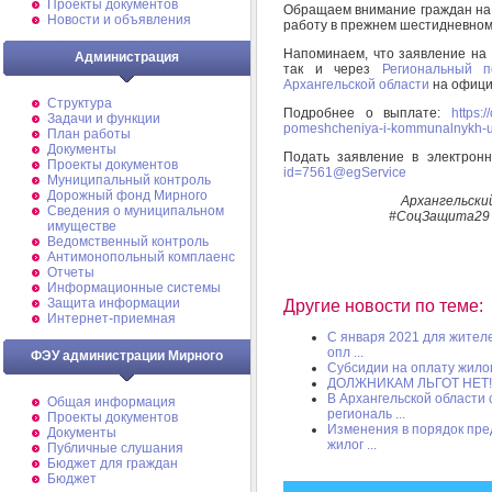
Проекты документов
Обращаем внимание граждан на 
Новости и объявления
работу в прежнем шестидневном 
Напоминаем, что заявление на 
Администрация
так и через
Региональный п
Архангельской области
на офици
Структура
Подробнее о выплате:
https:
Задачи и функции
pomeshcheniya-i-kommunalnykh-u
План работы
Документы
Подать заявление в электрон
Проекты документов
id=7561@egService
Муниципальный контроль
Дорожный фонд Мирного
Архангельски
Cведения о муниципальном
#СоцЗащита29 
имуществе
Ведомственный контроль
Антимонопольный комплаенс
Отчеты
Информационные системы
Защита информации
Другие новости по теме:
Интернет-приемная
С января 2021 для жител
опл ...
ФЭУ администрации Мирного
Субсидии на оплату жило
ДОЛЖНИКАМ ЛЬГОТ НЕТ!
В Архангельской области 
Общая информация
региональ ...
Проекты документов
Изменения в порядок пре
Документы
жилог ...
Публичные слушания
Бюджет для граждан
Бюджет