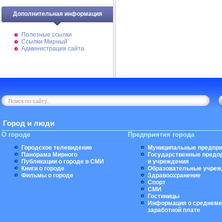
Дополнительная информация
Полезные ссылки
Ссылки Мирный
Администрация сайта
Город и люди
О городе
Предприятия города
Городское телевидение
Муниципальные предпри
Панорама Мирного
Государственные предп
Публикации о городе в СМИ
и учреждения
Книги о городе
Образовательные учреж
Фильмы о городе
Здравоохранение
Спорт
СМИ
Гостиницы
Информация о среднеме
заработной плате