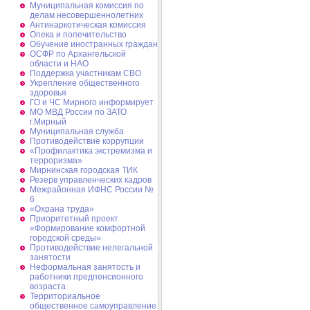
Муниципальная комиссия по
делам несовершеннолетних
Антинаркотическая комиссия
Опека и попечительство
Обучение иностранных граждан
ОСФР по Архангельской
области и НАО
Поддержка участникам СВО
Укрепление общественного
здоровья
ГО и ЧС Мирного информирует
МО МВД России по ЗАТО
г.Мирный
Муниципальная cлужба
Противодействие коррупции
«Профилактика экстремизма и
терроризма»
Мирнинская городская ТИК
Резерв управленческих кадров
Межрайонная ИФНС России №
6
«Охрана труда»
Приоритетный проект
«Формирование комфортной
городской среды»
Противодействие нелегальной
занятости
Неформальная занятость и
работники предпенсионного
возраста
Территориальное
общественное самоуправление