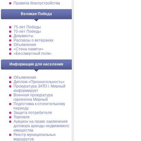
Правила благоустройства
Великая Победа
75-лет Победы
70-лет Победы
Документы
Рассказы о ветеранах
Объявления
«Стена памяти»
«Бессмертный полк»
Информация для населения
Объявления
Диплом «Признательность»
Прокуратура ЗАТО г. Мирный
информирует
Военная прокуратура
гарнизона Мирный
Подготовка к отопительному
периоду
Защита потребителя
Торговля
Аукцион на право заключения
договора аренды недвижимого
имущества
Реестр муниципальных
маршрутов