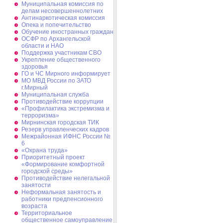
Муниципальная комиссия по
делам несовершеннолетних
Антинаркотическая комиссия
Опека и попечительство
Обучение иностранных граждан
ОСФР по Архангельской
области и НАО
Поддержка участникам СВО
Укрепление общественного
здоровья
ГО и ЧС Мирного информирует
МО МВД России по ЗАТО
г.Мирный
Муниципальная cлужба
Противодействие коррупции
«Профилактика экстремизма и
терроризма»
Мирнинская городская ТИК
Резерв управленческих кадров
Межрайонная ИФНС России №
6
«Охрана труда»
Приоритетный проект
«Формирование комфортной
городской среды»
Противодействие нелегальной
занятости
Неформальная занятость и
работники предпенсионного
возраста
Территориальное
общественное самоуправление