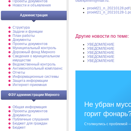
otdexplmirn@mail.ru
.
Проекты документов
Новости и объявления
proekt21_n_20210128.pdf
proekt21_n_20210128-1.pd
Администрация
Структура
Задачи и функции
План работы
Другие новости по теме:
Документы
Проекты документов
УВЕДОМЛЕНИЕ
Муниципальный контроль
УВЕДОМЛЕНИЕ
Дорожный фонд Мирного
УВЕДОМЛЕНИЕ
Cведения о муниципальном
УВЕДОМЛЕНИЕ
имуществе
УВЕДОМЛЕНИЕ
Ведомственный контроль
Антимонопольный комплаенс
Отчеты
Информационные системы
Защита информации
Интернет-приемная
ФЭУ администрации Мирного
Не убран мусо
Общая информация
Проекты документов
горит фонарь
Документы
Публичные слушания
Бюджет для граждан
Столкнулись с проблемой —
Бюджет