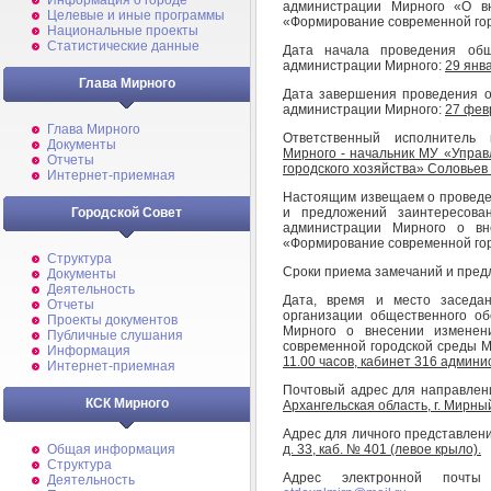
Информация о городе
администрации Мирного «О в
Целевые и иные программы
«Формирование современной гор
Национальные проекты
Статистические данные
Дата начала проведения общ
администрации Мирного:
29 янв
Глава Мирного
Дата завершения проведения о
администрации Мирного:
27 фев
Глава Мирного
Ответственный исполнитель
Документы
Мирного - начальник МУ «Управ
Отчеты
городского хозяйства» Соловье
Интернет-приемная
Настоящим извещаем о проведе
и предложений заинтересова
Городской Совет
администрации Мирного о вн
«Формирование современной гор
Структура
Сроки приема замечаний и пред
Документы
Деятельность
Дата, время и место заседа
Отчеты
организации общественного о
Проекты документов
Мирного о внесении изменен
Публичные слушания
современной городской среды М
Информация
11.00 часов, кабинет 316 админ
Интернет-приемная
Почтовый адрес для направлен
КСК Мирного
Архангельская область, г. Мирный,
Адрес для личного представлен
д. 33, каб. № 401 (левое крыло).
Общая информация
Структура
Адрес электронной почт
Деятельность