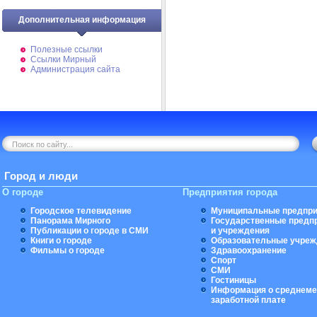
Дополнительная информация
Полезные ссылки
Ссылки Мирный
Администрация сайта
Город и люди
О городе
Предприятия города
Городское телевидение
Муниципальные предпри
Панорама Мирного
Государственные предп
Публикации о городе в СМИ
и учреждения
Книги о городе
Образовательные учреж
Фильмы о городе
Здравоохранение
Спорт
СМИ
Гостиницы
Информация о среднеме
заработной плате