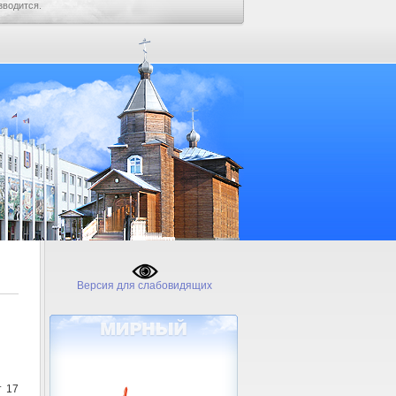
зводится.
Версия для слабовидящих
т 17