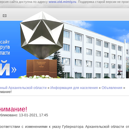
ерсия сайта доступна по адресу
www.old.mirniy.ru
. Поддержка старой версии не прои
ный Архангельской области
»
Информация для населения
»
Объявления
»
мание!
нимание!
бликовано: 13-01-2021, 17:45
оответствии с изменениями к указу Губернатора Архангельской области о