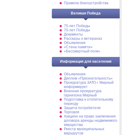
Правила благоустройства
Великая Победа
75-лет Победы
70-лет Победы
Документы
Рассказы о ветеранах
Объявления
«Стена памяти»
«Бессмертный полк»
Информация для населения
Объявления
Диплом «Признательность»
Прокуратура ЗАТО г. Мирный
информирует
Военная прокуратура
гарнизона Мирный
Подготовка к отопительному
периоду
Защита потребителя
Торговля
Аукцион на право заключения
договора аренды недвижимого
имущества
Реестр муниципальных
маршрутов