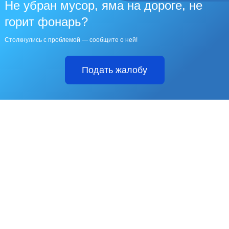
Не убран мусор, яма на дороге, не
горит фонарь?
Столкнулись с проблемой — сообщите о ней!
Подать жалобу