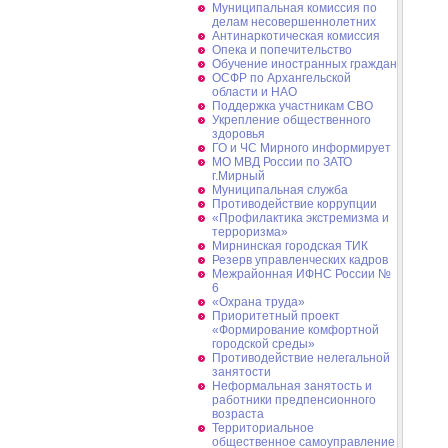
Муниципальная комиссия по
делам несовершеннолетних
Антинаркотическая комиссия
Опека и попечительство
Обучение иностранных граждан
ОСФР по Архангельской
области и НАО
Поддержка участникам СВО
Укрепление общественного
здоровья
ГО и ЧС Мирного информирует
МО МВД России по ЗАТО
г.Мирный
Муниципальная cлужба
Противодействие коррупции
«Профилактика экстремизма и
терроризма»
Мирнинская городская ТИК
Резерв управленческих кадров
Межрайонная ИФНС России №
6
«Охрана труда»
Приоритетный проект
«Формирование комфортной
городской среды»
Противодействие нелегальной
занятости
Неформальная занятость и
работники предпенсионного
возраста
Территориальное
общественное самоуправление