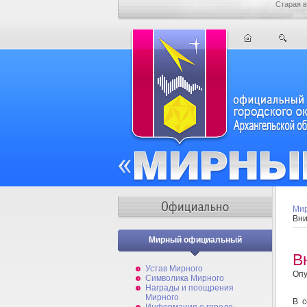
Старая в
Мир
Вни
Мирный официальный
В
Устав Мирного
Опу
Символика Мирного
Награды и поощрения
Мирного
В с