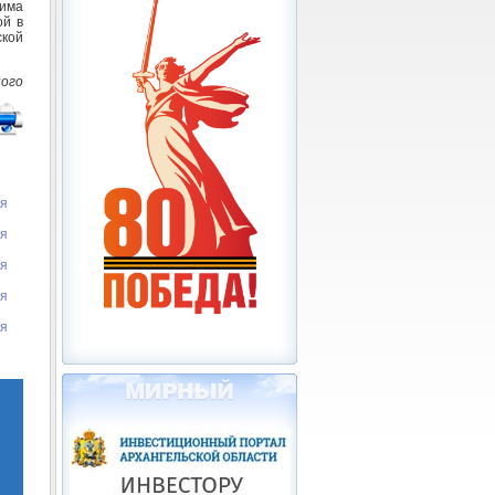
жима
ой в
ской
ого
ия
ия
ия
ия
ия