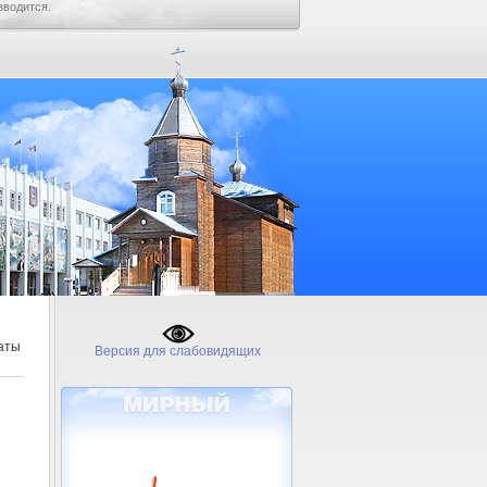
зводится.
каты
Версия для слабовидящих