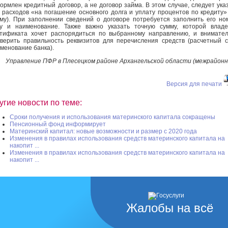
рмлен кредитный договор, а не договор займа. В этом случае, следует ука
 расходов «на погашение основного долга и уплату процентов по кредиту»
му). При заполнении сведений о договоре потребуется заполнить его но
у и наименование. Также важно указать точную сумму, которой влад
тификата хочет распорядиться по выбранному направлению, и внимате
верить правильность реквизитов для перечисления средств (расчетный с
именование банка).
Управление ПФР в Плесецком районе Архангельской области (межрайонн
Версия для печати
угие новости по теме:
Сроки получения и использования материнского капитала сокращены
Пенсионный фонд информирует
Материнский капитал: новые возможности и размер с 2020 года
Изменения в правилах использования средств материнского капитала на
накопит ...
Изменения в правилах использования средств материнского капитала на
накопит ...
Жалобы на всё