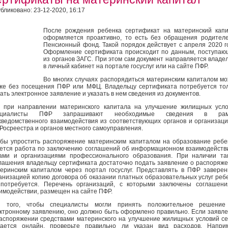
бликовано: 23-12-2020, 16:17
После рождения ребенка сертификат на материнский кап
оформляется проактивно, то есть без обращения родител
Пенсионный фонд. Такой порядок действует с апреля 2020 г
Оформление сертификата происходит по данным, поступа
из органов ЗАГС. При этом сам документ направляется владе
в личный кабинет на портале госуслуг или на сайте ПФР.
Во многих случаях распорядиться материнским капиталом м
же без посещения ПФР или МФЦ. Владельцу сертификата потребуется то
ать электронное заявление и указать в нем сведения из документов.
, при направлении материнского капитала на улучшение жилищных усл
ециалисты ПФР запрашивают необходимые сведения в рам
ведомственного взаимодействия из соответствующих органов и организаци
. Росреестра и органов местного самоуправления.
бы упростить распоряжение материнским капиталом на образование ребе
ется работа по заключению соглашений об информационном взаимодейств
ами и организациями профессионального образования. При наличии та
лашения владельцу сертификата достаточно подать заявление о распоряж
еринским капиталом через портал госуслуг. Представлять в ПФР завере
анизацией копию договора об оказании платных образовательных услуг реб
потребуется. Перечень организаций, с которыми заключены соглашен
имодействии, размещен на сайте ПФР.
я того, чтобы специалисты могли принять положительное решение
ктронному заявлению, оно должно быть оформлено правильно. Если заявл
аспоряжении средствами материнского на улучшение жилищных условий с
ается онлайн, проверьте правильно ли указан вид расходов. Наприм