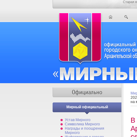
Старая в
Мир
202
на 
Мирный официальный
В
Устав Мирного
Символика Мирного
А
Награды и поощрения
Мирного
с