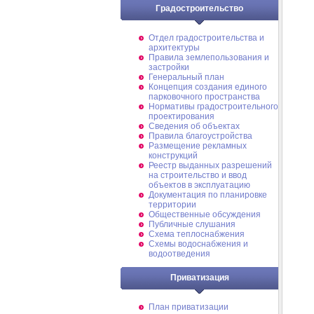
Градостроительство
Отдел градостроительства и
архитектуры
Правила землепользования и
застройки
Генеральный план
Концепция создания единого
парковочного пространства
Нормативы градостроительного
проектирования
Сведения об объектах
Правила благоустройства
Размещение рекламных
конструкций
Реестр выданных разрешений
на строительство и ввод
объектов в эксплуатацию
Документация по планировке
территории
Общественные обсуждения
Публичные слушания
Схема теплоснабжения
Схемы водоснабжения и
водоотведения
Приватизация
План приватизации