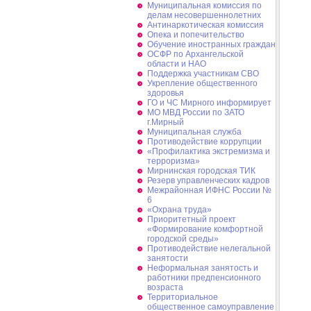
Муниципальная комиссия по
делам несовершеннолетних
Антинаркотическая комиссия
Опека и попечительство
Обучение иностранных граждан
ОСФР по Архангельской
области и НАО
Поддержка участникам СВО
Укрепление общественного
здоровья
ГО и ЧС Мирного информирует
МО МВД России по ЗАТО
г.Мирный
Муниципальная cлужба
Противодействие коррупции
«Профилактика экстремизма и
терроризма»
Мирнинская городская ТИК
Резерв управленческих кадров
Межрайонная ИФНС России №
6
«Охрана труда»
Приоритетный проект
«Формирование комфортной
городской среды»
Противодействие нелегальной
занятости
Неформальная занятость и
работники предпенсионного
возраста
Территориальное
общественное самоуправление