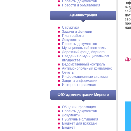
Проекты документов
офо
Новости и объявления
вид
зай
дат
Администрация
сер
про
на
Структура
Задачи и функции
План работы
Документы
Проекты документов
Муниципальный контроль
Дорожный фонд Мирного
Cведения о муниципальном
Др
имуществе
Ведомственный контроль
Антимонопольный комплаенс
Отчеты
Информационные системы
Защита информации
Интернет-приемная
ФЭУ администрации Мирного
Общая информация
Проекты документов
Документы
Публичные слушания
Бюджет для граждан
Бюджет