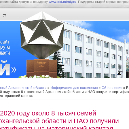
ерсия сайта доступна по адресу
www.old.mirniy.ru
. Поддержка старой версии не прои
ный Архангельской области
»
Информация для населения
»
Объявления
» В
0 году около 8 тысяч семей Архангельской области и НАО получили сертифи
материнский капитал
 2020 году около 8 тысяч семей
рхангельской области и НАО получили
ертификаты на материнский капитал