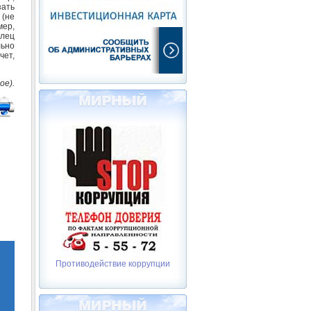
зать
 (не
мер,
елец
льно
чет,
ое).
Противодействие коррупции