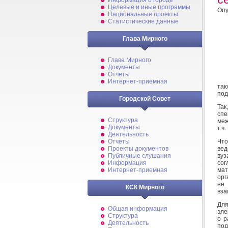
Информация о городе
Целевые и иные программы
Опу
Национальные проекты
Статистические данные
Глава Мирного
Глава Мирного
Документы
Отчеты
Интернет-приемная
так
под
Городской Совет
Так
сп
Структура
меж
Документы
т.ч
Деятельность
Что
Отчеты
вед
Проекты документов
вуз
Публичные слушания
сог
Информация
мат
Интернет-приемная
орг
не 
КСК Мирного
вза
Дл
Общая информация
эле
Структура
о р
Деятельность
под