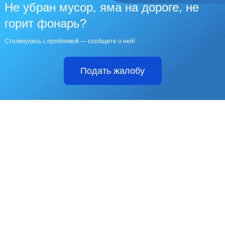
Не убран мусор, яма на дороге, не
горит фонарь?
Столкнулись с проблемой — сообщите о ней!
Подать жалобу