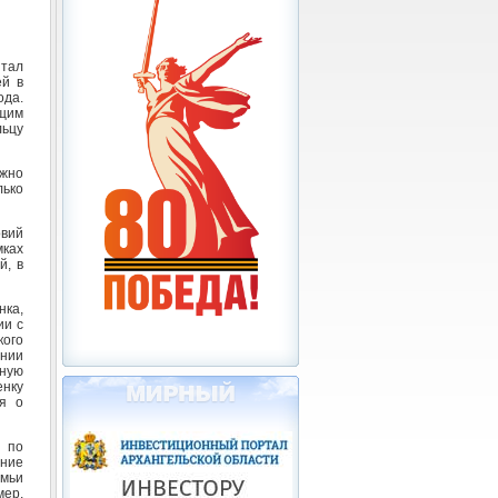
итал
ей в
ода.
ющим
льцу
ожно
лько
овий
ках
й, в
нка,
ии с
кого
ении
нную
енку
ия о
 по
ение
емьи
ер,