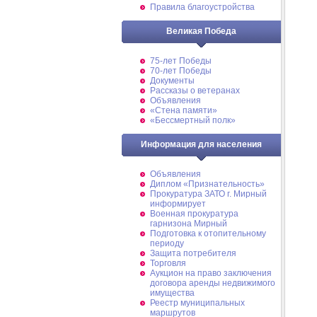
Правила благоустройства
Великая Победа
75-лет Победы
70-лет Победы
Документы
Рассказы о ветеранах
Объявления
«Стена памяти»
«Бессмертный полк»
Информация для населения
Объявления
Диплом «Признательность»
Прокуратура ЗАТО г. Мирный
информирует
Военная прокуратура
гарнизона Мирный
Подготовка к отопительному
периоду
Защита потребителя
Торговля
Аукцион на право заключения
договора аренды недвижимого
имущества
Реестр муниципальных
маршрутов