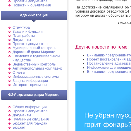
Проекты документов
Новости и объявления
На достижение соглашения об
условий договора отводится 14
Администрация
котором он должен обосновать 
Началь
Структура
Задачи и функции
План работы
Документы
Проекты документов
Другие новости по теме:
Муниципальный контроль
Дорожный фонд Мирного
Вниманию предпринимат
Cведения о муниципальном
Проект постановления а
имуществе
Постановление админист
Ведомственный контроль
Информация для юридиче
Антимонопольный комплаенс
Вниманию предпринимат
Отчеты
Информационные системы
Защита информации
Интернет-приемная
ФЭУ администрации Мирного
Общая информация
Проекты документов
Не убран мусо
Документы
Публичные слушания
горит фонарь
Бюджет для граждан
Бюджет