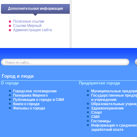
Дополнительная информация
Полезные ссылки
Ссылки Мирный
Администрация сайта
Город и люди
О городе
Предприятия города
Городское телевидение
Муниципальные предпри
Панорама Мирного
Государственные предп
Публикации о городе в СМИ
и учреждения
Книги о городе
Образовательные учреж
Фильмы о городе
Здравоохранение
Спорт
СМИ
Гостиницы
Информация о среднеме
заработной плате