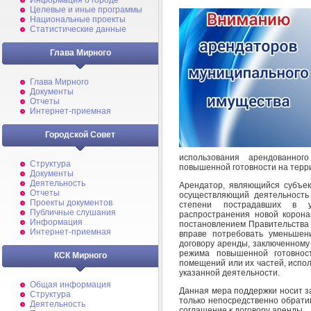
Информация о городе
Целевые и иные программы
Национальные проекты
Статистические данные
Глава Мирного
Глава Мирного
Документы
Отчеты
Интернет-приемная
Городской Совет
использования арендованно
Структура
повышенной готовности на терри
Документы
Деятельность
Арендатор, являющийся субъек
Отчеты
осуществляющий деятельность 
Проекты документов
степени пострадавших в у
Публичные слушания
распространения новой корона
Информация
постановлением Правительства 
Интернет-приемная
вправе потребовать уменьшен
договору аренды, заключенному
режима повышенной готовнос
КСК Мирного
помещений или их частей, испо
указанной деятельности.
Общая информация
Данная мера поддержки носит з
Структура
только непосредственно обрати
Деятельность
соглашение к договору аренды.