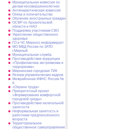
Муниципальная комиссия по
делам несовершеннолетних
Антинаркотическая комиссия
Опека и попечительство
Обучение иностранных граждан
ОСФР по Архангельской
области и НАО
Поддержка участникам СВО
Укрепление общественного
здоровья
ГО и ЧС Мирного информирует
МО МВД России по ЗАТО
г.Мирный
Муниципальная cлужба
Противодействие коррупции
«Профилактика экстремизма и
терроризма»
Мирнинская городская ТИК
Резерв управленческих кадров
Межрайонная ИФНС России №
6
«Охрана труда»
Приоритетный проект
«Формирование комфортной
городской среды»
Противодействие нелегальной
занятости
Неформальная занятость и
работники предпенсионного
возраста
Территориальное
общественное самоуправление