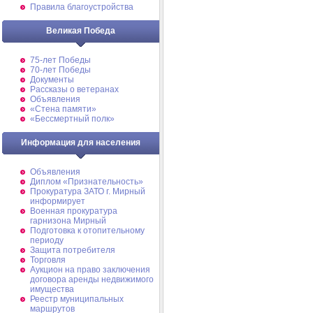
Правила благоустройства
Великая Победа
75-лет Победы
70-лет Победы
Документы
Рассказы о ветеранах
Объявления
«Стена памяти»
«Бессмертный полк»
Информация для населения
Объявления
Диплом «Признательность»
Прокуратура ЗАТО г. Мирный
информирует
Военная прокуратура
гарнизона Мирный
Подготовка к отопительному
периоду
Защита потребителя
Торговля
Аукцион на право заключения
договора аренды недвижимого
имущества
Реестр муниципальных
маршрутов