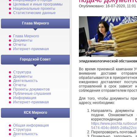
Информация о городе
Целевые и иные программы
Опубликовано: 16-07-2020, 11:01
Национальные проекты
Статистические данные
Глава Мирного
Глава Мирного
Документы
Отчеты
Интернет-приемная
Городской Совет
эпидемиологической обстановк
Во время приемной кампании У
Структура
внимание доставке отправ
Документы
обрабатываются в приоритетном
Деятельность
ежедневно доставляют поступ
Отчеты
отправлений в срок зависит 
Проекты документов
соблюдения отправителем прост
Публичные слушания
Информация
Для того, чтобы документы пр
Интернет-приемная
адресу, необходимо:
Направлять документы 
КСК Мирного
подачи. Ознакомиться
корреспонденц
https://www.pochta.ru/doc
Общая информация
5474-404c-8665-2d8a22cc
Структура
Перепроверить почтовый 
Деятельность
Правильно заполнить 