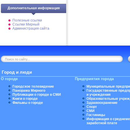
Дополнительная информация
Полезные ссылки
Ссылки Мирный
Администрация сайта
Город и люди
О городе
Предприятия города
Городское телевидение
Муниципальные предпри
Панорама Мирного
Государственные предп
Публикации о городе в СМИ
и учреждения
Книги о городе
Образовательные учреж
Фильмы о городе
Здравоохранение
Спорт
СМИ
Гостиницы
Информация о среднеме
заработной плате