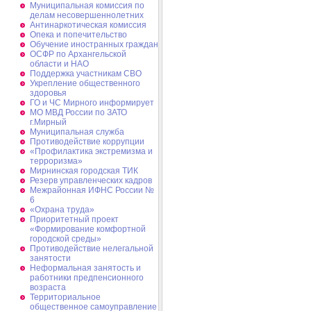
Муниципальная комиссия по
делам несовершеннолетних
Антинаркотическая комиссия
Опека и попечительство
Обучение иностранных граждан
ОСФР по Архангельской
области и НАО
Поддержка участникам СВО
Укрепление общественного
здоровья
ГО и ЧС Мирного информирует
МО МВД России по ЗАТО
г.Мирный
Муниципальная cлужба
Противодействие коррупции
«Профилактика экстремизма и
терроризма»
Мирнинская городская ТИК
Резерв управленческих кадров
Межрайонная ИФНС России №
6
«Охрана труда»
Приоритетный проект
«Формирование комфортной
городской среды»
Противодействие нелегальной
занятости
Неформальная занятость и
работники предпенсионного
возраста
Территориальное
общественное самоуправление