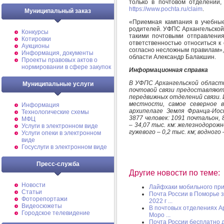
только в почтовом отделении
https://www.pochta.ru/claim
.
Муниципальный заказ
«Приемная кампания в учебные
родителей. УФПС Архангельской
Конкурсы
такими почтовыми отправления
Котировки
ответственностью относиться 
Аукционы
согласно несложным правилам»,
Информация, документы
области Александр Балакшин.
Проекты правовых актов о
нормировании в сфере закупок
Информационная справка
В УФПС Архангельской области
Муниципальные услуги
почтовой связи предоставляют
передвижных отделений связи. И
местности, самое северное 
Информация
архипелаге Земля Франца-Ио
Технологические схемы
3877 человек: 1091 почтальон
МФЦ
– 34,07 тыс. км: железнодорожн
Услуги в электронном виде
гужевого – 0,2 тыс. км; водного 
Услуги опеки в электронном
виде
Госуслуги в электронном виде
Пресс-служба
Другие новости по теме:
Новости
Лайфхаки мобильного пр
Статьи
Почта России в Поморье 
Фоторепортажи
2022 г ...
Видеосюжеты
В почтовых отделениях А
Городское телевидение
Моро ...
Почта России бесплатно 