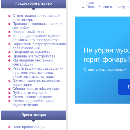
русс ...
Градостроительство
Почта России в период п
Отдел градостроительства и
архитектуры
Правила землепользования и
застройки
Генеральный план
Концепция создания единого
парковочного пространства
Нормативы градостроительного
проектирования
Не убран мусо
Сведения об объектах
Правила благоустройства
горит фонарь
Размещение рекламных
конструкций
Реестр выданных разрешений
Столкнулись с проблемой —
на строительство и ввод
объектов в эксплуатацию
Документация по планировке
территории
Общественные обсуждения
Публичные слушания
Схема теплоснабжения
Схемы водоснабжения и
водоотведения
Приватизация
План приватизации