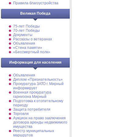
Правила благоустройства
Великая Победа
75-лет Победы
70-лет Победы
Документы
Рассказы о ветеранах
Объявления
«Стена памяти»
«Бессмертный полк»
Информация для населения
Объявления
Диплом «Признательность»
Прокуратура ЗАТО г. Мирный
информирует
Военная прокуратура
гарнизона Мирный
Подготовка к отопительному
периоду
Защита потребителя
Торговля
Аукцион на право заключения
договора аренды недвижимого
имущества
Реестр муниципальных
маршрутов