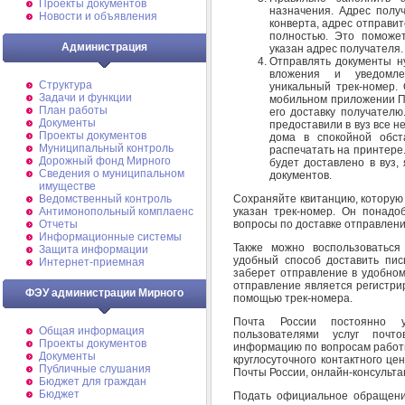
Проекты документов
назначения. Адрес полу
Новости и объявления
конверта, адрес отправит
полностью. Это поможет
Администрация
указан адрес получателя.
Отправлять документы н
вложения и уведомле
Структура
уникальный трек-номер.
Задачи и функции
мобильном приложении По
План работы
его доставку получателю
Документы
предоставили в вуз все 
Проекты документов
дома в спокойной обст
Муниципальный контроль
распечатать на принтере.
Дорожный фонд Мирного
будет доставлено в вуз
Cведения о муниципальном
документов.
имуществе
Сохраняйте квитанцию, которую
Ведомственный контроль
указан трек-номер. Он понадо
Антимонопольный комплаенс
вопросы по доставке отправлени
Отчеты
Информационные системы
Также можно воспользоватьс
Защита информации
удобный способ доставить пис
Интернет-приемная
заберет отправление в удобном 
отправление является регистрир
ФЭУ администрации Мирного
помощью трек-номера.
Почта России постоянно у
Общая информация
пользователями услуг почт
Проекты документов
информацию по вопросам работ
Документы
круглосуточного контактного це
Публичные слушания
Почты России, онлайн-консультан
Бюджет для граждан
Бюджет
Подать официальное обращение