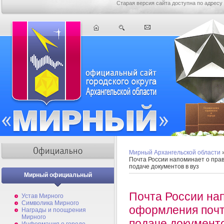
Старая версия сайта доступна по адресу
Мирный Архангельской области
Почта России напоминает о пра
подаче документов в вуз
Мирный официальный
Почта России на
Устав Мирного
Символика Мирного
оформления почт
Награды и поощрения
Мирного
подаче документо