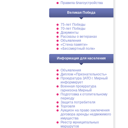
Правила благоустройства
Великая Победа
75-лет Победы
70-лет Победы
Документы
Рассказы о ветеранах
Объявления
«Стена памяти»
«Бессмертный полк»
Информация для населения
Объявления
Диплом «Признательность»
Прокуратура ЗАТО г. Мирный
информирует
Военная прокуратура
гарнизона Мирный
Подготовка к отопительному
периоду
Защита потребителя
Торговля
Аукцион на право заключения
договора аренды недвижимого
имущества
Реестр муниципальных
маршрутов