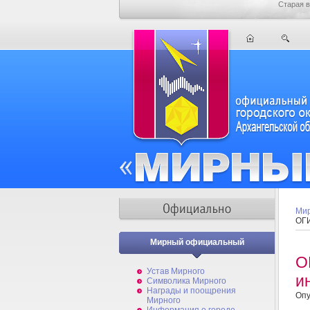
Старая в
Мир
ОГИ
Мирный официальный
О
Устав Мирного
и
Символика Мирного
Награды и поощрения
Опу
Мирного