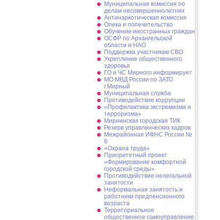
Муниципальная комиссия по
делам несовершеннолетних
Антинаркотическая комиссия
Опека и попечительство
Обучение иностранных граждан
ОСФР по Архангельской
области и НАО
Поддержка участникам СВО
Укрепление общественного
здоровья
ГО и ЧС Мирного информирует
МО МВД России по ЗАТО
г.Мирный
Муниципальная cлужба
Противодействие коррупции
«Профилактика экстремизма и
терроризма»
Мирнинская городская ТИК
Резерв управленческих кадров
Межрайонная ИФНС России №
6
«Охрана труда»
Приоритетный проект
«Формирование комфортной
городской среды»
Противодействие нелегальной
занятости
Неформальная занятость и
работники предпенсионного
возраста
Территориальное
общественное самоуправление