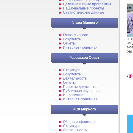
Информация о городе
Целевые и иные программы
Национальные проекты
Статистические данные
Глава Мирного
Глава Мирного
со
Документы
ка
Отчеты
экз
Интернет-приемная
рас
Городской Совет
Структура
Документы
Др
Деятельность
Отчеты
Проекты документов
Публичные слушания
Информация
Интернет-приемная
КСК Мирного
Общая информация
Структура
Деятельность