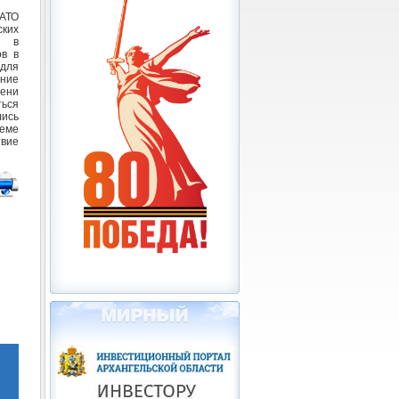
АТО
ких
 в
ов в
 для
ение
мени
ься
ись
еме
твие