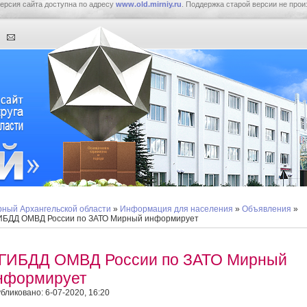
ерсия сайта доступна по адресу
www.old.mirniy.ru
. Поддержка старой версии не прои
ный Архангельской области
»
Информация для населения
»
Объявления
»
БДД ОМВД России по ЗАТО Мирный информирует
ГИБДД ОМВД России по ЗАТО Мирный
нформирует
бликовано: 6-07-2020, 16:20