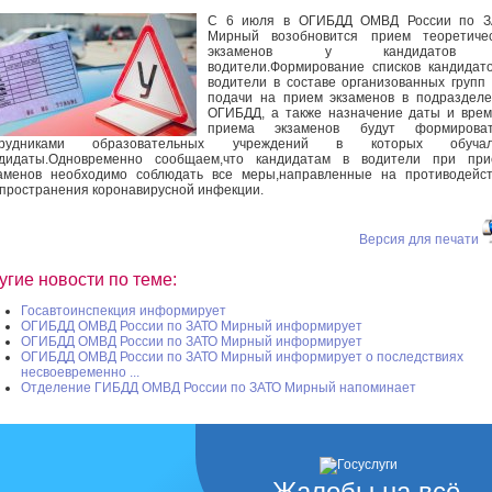
С 6 июля в ОГИБДД ОМВД России по З
Мирный возобновится прием теоретичес
экзаменов у кандидатов
водители.Формирование списков кандидат
водители в составе организованных групп
подачи на прием экзаменов в подраздел
ОГИБДД, а также назначение даты и вре
приема экзаменов будут формироват
трудниками образовательных учреждений в которых обучал
ндидаты.Одновременно сообщаем,что кандидатам в водители при при
аменов необходимо соблюдать все меры,направленные на противодейс
пространения коронавирусной инфекции.
Версия для печати
угие новости по теме:
Госавтоинспекция информирует
ОГИБДД ОМВД России по ЗАТО Мирный информирует
ОГИБДД ОМВД России по ЗАТО Мирный информирует
ОГИБДД ОМВД России по ЗАТО Мирный информирует о последствиях
несвоевременно ...
Отделение ГИБДД ОМВД России по ЗАТО Мирный напоминает
Жалобы на всё