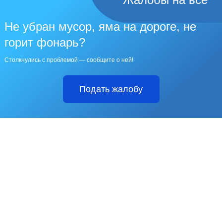
Не убран мусор, яма на дороге, не
горит фонарь?
Столкнулись с проблемой — сообщите о ней!
Подать жалобу