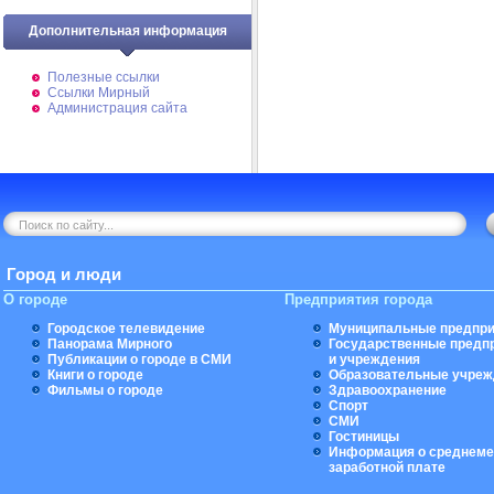
Дополнительная информация
Полезные ссылки
Ссылки Мирный
Администрация сайта
Город и люди
О городе
Предприятия города
Городское телевидение
Муниципальные предпри
Панорама Мирного
Государственные предп
Публикации о городе в СМИ
и учреждения
Книги о городе
Образовательные учреж
Фильмы о городе
Здравоохранение
Спорт
СМИ
Гостиницы
Информация о среднеме
заработной плате