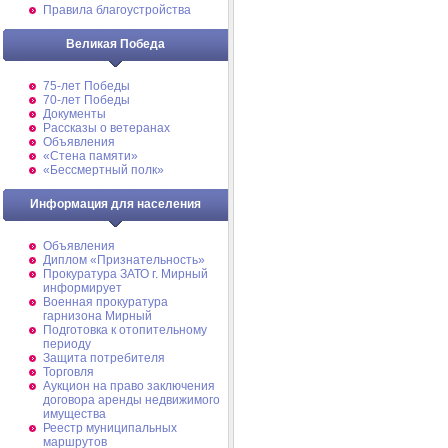
Правила благоустройства
Великая Победа
75-лет Победы
70-лет Победы
Документы
Рассказы о ветеранах
Объявления
«Стена памяти»
«Бессмертный полк»
Информация для населения
Объявления
Диплом «Признательность»
Прокуратура ЗАТО г. Мирный
информирует
Военная прокуратура
гарнизона Мирный
Подготовка к отопительному
периоду
Защита потребителя
Торговля
Аукцион на право заключения
договора аренды недвижимого
имущества
Реестр муниципальных
маршрутов