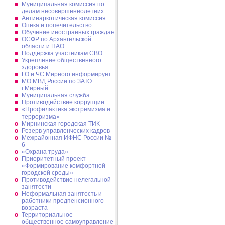
Муниципальная комиссия по
делам несовершеннолетних
Антинаркотическая комиссия
Опека и попечительство
Обучение иностранных граждан
ОСФР по Архангельской
области и НАО
Поддержка участникам СВО
Укрепление общественного
здоровья
ГО и ЧС Мирного информирует
МО МВД России по ЗАТО
г.Мирный
Муниципальная cлужба
Противодействие коррупции
«Профилактика экстремизма и
терроризма»
Мирнинская городская ТИК
Резерв управленческих кадров
Межрайонная ИФНС России №
6
«Охрана труда»
Приоритетный проект
«Формирование комфортной
городской среды»
Противодействие нелегальной
занятости
Неформальная занятость и
работники предпенсионного
возраста
Территориальное
общественное самоуправление