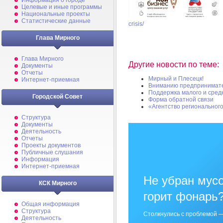
Информация о городе
Целевые и иные программы
Национальные проекты
Статистические данные
crisis/
Глава Мирного
Глава Мирного
Другие новости по теме:
Документы
Отчеты
Мирный и Плесецк!
Интернет-приемная
Вниманию предпринимат
Поддержка малого и сред
Городской Совет
Форма обратной связи
«Агентство региональног
Структура
Документы
Деятельность
Отчеты
Проекты документов
Публичные слушания
Информация
Интернет-приемная
Не убран мусо
КСК Мирного
горит фонарь
Общая информация
Структура
Столкнулись с проблемой —
Деятельность