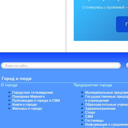
Столкнулись с проблемой —
Город и люди
О городе
Предприятия города
Городское телевидение
Муниципальные предпри
Панорама Мирного
Государственные предп
Публикации о городе в СМИ
и учреждения
Книги о городе
Образовательные учреж
Фильмы о городе
Здравоохранение
Спорт
СМИ
Гостиницы
Информация о среднеме