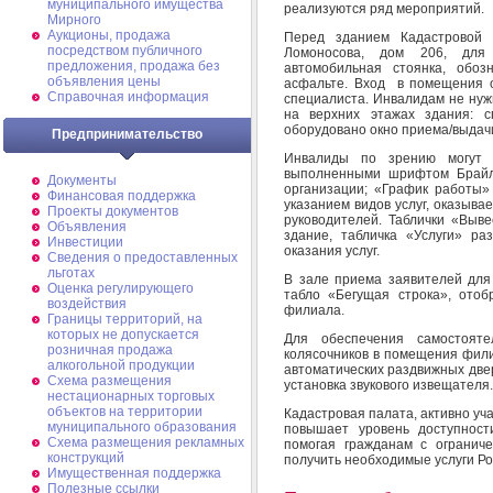
муниципального имущества
реализуются ряд мероприятий.
Мирного
Аукционы, продажа
Перед зданием Кадастровой 
посредством публичного
Ломоносова, дом 206, для 
предложения, продажа без
автомобильная стоянка, обоз
объявления цены
асфальте. Вход в помещения о
Справочная информация
специалиста. Инвалидам не ну
на верхних этажах здания: 
оборудовано окно приема/выдач
Предпринимательство
Инвалиды по зрению могут в
выполненными шрифтом Брайля
Документы
организации; «График работы» 
Финансовая поддержка
указанием видов услуг, оказыв
Проекты документов
руководителей. Таблички «Выв
Объявления
здание, табличка «Услуги» р
Инвестиции
оказания услуг.
Сведения о предоставленных
льготах
В зале приема заявителей дл
Оценка регулирующего
табло «Бегущая строка», ото
воздействия
филиала.
Границы территорий, на
которых не допускается
Для обеспечения самостоятел
розничная продажа
колясочников в помещения фили
алкогольной продукции
автоматических раздвижных двер
Схема размещения
установка звукового извещателя.
нестационарных торговых
объектов на территории
Кадастровая палата, активно уч
муниципального образования
повышает уровень доступност
Схема размещения рекламных
помогая гражданам с огранич
конструкций
получить необходимые услуги Ро
Имущественная поддержка
Полезные ссылки