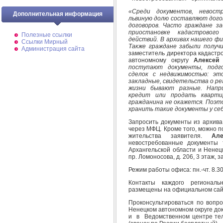
«Среди документов, невост
Дополнительная информация
львиную долю составляют догов
договоров. Часто граждане з
приостановке кадастрового
Полезные ссылки
действий. В архивах нашего фи
Ссылки Мирный
Также граждане забыли получ
Администрация сайта
заместитель директора кадастр
автономному округу
Алексей
поступают документы, подг
сделок с недвижимостью: это
закладные, свидетельства о ре
жизни бывают разные. Напр
кредит или продать кварти
гражданина не окажется. Поэт
хранить такие документы у себ
Запросить документы из архива
через МФЦ
.
Кроме того, можно п
жительства заявителя.
Ал
невостребованные документы
Архангельской области и Ненецк
пр. Ломоносова, д. 206, 3 этаж, 
Режим работы офиса: пн.-чт. 8.30
Контакты каждого регионал
размещены на официальном сайт
Проконсультироваться по вопро
Ненецком автономном округе док
и в Ведомственном центре тел