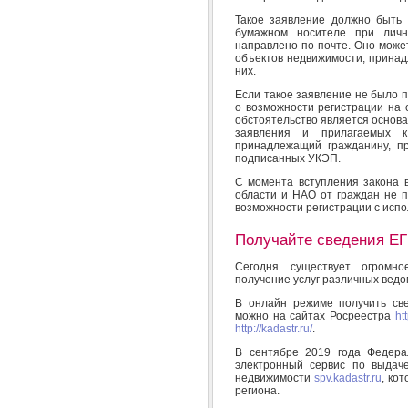
Такое заявление должно быть
бумажном носителе при лич
направлено по почте. Оно може
объектов недвижимости, принад
них.
Если такое заявление не было п
о возможности регистрации на 
обстоятельство является основ
заявления и прилагаемых к
принадлежащий гражданину, п
подписанных УКЭП.
С момента вступления закона в
области и НАО от граждан не п
возможности регистрации с исп
Получайте сведения ЕГ
Сегодня существует огромно
получение услуг различных ведо
В онлайн режиме получить св
можно на сайтах Росреестра
htt
http://kadastr.ru/
.
В сентябре 2019 года Федера
электронный сервис по выдаче
недвижимости
spv.kadastr.ru
, ко
региона.