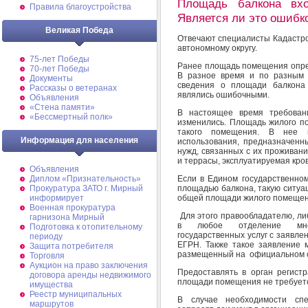
Площадь балкона вх
Правила благоустройства
Является ли это ошибк
Великая Победа
Отвечают специалисты Кадастро
автономному округу.
75-лет Победы
Ранее площадь помещения опред
70-лет Победы
В разное время и по разным 
Документы
сведения о площади балкона 
Рассказы о ветеранах
являлись ошибочными.
Объявления
«Стена памяти»
В настоящее время требова
«Бессмертный полк»
изменились. Площадь жилого п
такого помещения. В нее в
Информация для населения
использования, предназначенны
нужд, связанных с их проживан
и террасы, эксплуатируемая кро
Объявления
Если в Едином государственном
Диплом «Признательность»
площадью балкона, такую ситуа
Прокуратура ЗАТО г. Мирный
общей площади жилого помещен
информирует
Военная прокуратура
Для этого правообладателю, ли
гарнизона Мирный
в любое отделение много
Подготовка к отопительному
государственных услуг с заявле
периоду
ЕГРН. Также такое заявление 
Защита потребителя
размещенный на официальном с
Торговля
Аукцион на право заключения
Предоставлять в орган регист
договора аренды недвижимого
площади помещения не требует
имущества
Реестр муниципальных
В случае необходимости спе
маршрутов