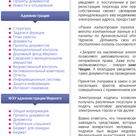
Проекты документов
уведомят о поступлении в ре
Новости и объявления
регистрации перехода или пре
собственник сможет своеврем
принадлежащего ему недвижимог
Администрация
электронные адреса, предостав
«Р
анее кадастровая палата
Структура
внести контактные данные в 
Задачи и функции
палаты по Архангельской обл
План работы
Чураков
. Добавить свои ко
Документы
достаточно подать соответст
Проекты документов
Муниципальный контроль
«Запрет на заключение элект
Дорожный фонд Мирного
позволяет автоматически 
Cведения о муниципальном
отчуждение права, даже если
имуществе
недвижимости»,
- говорит
зам
Ведомственный контроль
Чащин
. А благодаря уведомите
Антимонопольный комплаенс
таких документов на проведение
Отчеты
Информационные системы
Принятие поправок в закон о р
Защита информации
нескольких фактов мошенн
Интернет-приемная
совершённых с применением эл
Электронная подпись позволя
ФЭУ администрации Мирного
получать различные госуслуги 
подать налоговую декларацию
электронных торгах и так далее.
Общая информация
Проекты документов
Важно отметить, что техническ
Документы
завладеть средствами, котор
Публичные слушания
имени конкретного человека.
Бюджет для граждан
подписи был выдан недобро
Бюджет
Федеральная кадастровая пала