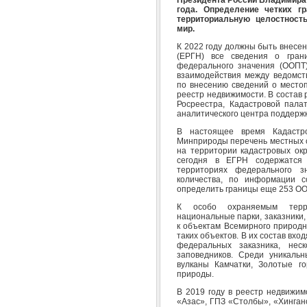
Президента России Владимира 
года. Определение четких г
территориальную целостност
мир.
К 2022 году должны быть внесе
(ЕРГН) все сведения о гран
федерального значения (ООПТ)
взаимодействия между ведомст
по внесению сведений о место
реестр недвижимости. В состав
Росреестра, Кадастровой пала
аналитического центра поддержк
В настоящее время Кадастр
Минприроды перечень местных с
на территории кадастровых ок
сегодня в ЕГРН содержатся
территориях федерального 
количества, по информации 
определить границы еще 253 ОО
К особо охраняемым терри
национальные парки, заказники
к объектам Всемирного природн
таких объектов. В их состав вхо
федеральных заказника, не
заповедников. Среди уникаль
вулканы Камчатки, Золотые г
природы.
В 2019 году в реестр недвижи
«Азас», ГПЗ «Столбы», «Хинган