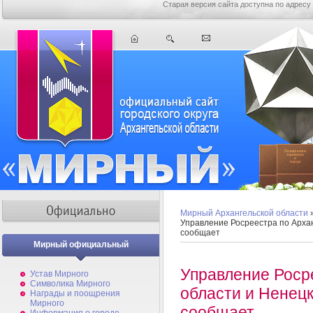
Старая версия сайта доступна по адресу
Мирный Архангельской области
Управление Росреестра по Архан
сообщает
Мирный официальный
Управление Роср
Устав Мирного
Символика Мирного
области и Ненец
Награды и поощрения
Мирного
сообщает