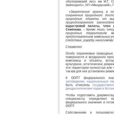
«Кологривский лес» им М.Г. 
Заблоцкого», НП «Мещерский», Г
«
Закрепление границ в г
сохранения природного дост
природные объекты от выр
природоохранного законодат
кадастровой палаты, член
Семёнова
. –
Кроме того, отс
природных территориях 
предоставлением земельных уча
следствие, ущербу, наносимом
Справочно:
Особо охраняемые природные 
поверхности и воздушного прос
комплексы и объекты, кото
культурное, эстетическое, рекре
эти территории полностью или 
так как для них установлен режи
К ООПТ федерального зна
заповедники,
национальные па
быть отнесены
государствен
дендрологические парки и ботан
Чтобы подготовить документа
специалисты определяют к
федерального значения и гото
ООПТ.
Собственники и пользоват