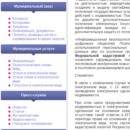
за деятельностью аккредито
Муниципальный заказ
создание и выдачу сертифика
получения государственных услу
действий с недвижимостью. По
Конкурсы
по доработке дополнительны
Котировки
получении электронных госус
Аукционы
идентификации граждан по 
Информация, документы
дополнительную защиту от поте
Проекты правовых актов о
нормировании в сфере закупок
«Информационная безопасност
цифрового общества. Поэт
использования персональных
Муниципальные услуги
срочных мер по усилению пр
Федеральной кадастровой
позволяет сформировать до
Информация
постоянным внедрением новых
Технологические схемы
в постоянно развивающемся ци
МФЦ
Услуги в электронном виде
Справочно:
Услуги опеки в электронном
виде
В связи с появлением случая 
Госуслуги в электронном виде
электронном виде, с 13 авгу
проведения электронных сдел
Пресс-служба
недвижимости.
При этом закон предусматрива
недвижимостью в электронном 
Новости
сделанная на основании заяв
Статьи
отсутствие такой отметки в ЕГ
Фоторепортажи
перехода права на основании д
Видеосюжеты
электронном виде, если серт
Городское телевидение
кадастровой палатой Росреестр