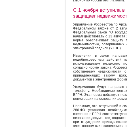
(звонок по России бесплатный).
С 1 ноября вступила в 
защищает недвижимост
Управление Росреестра по Архан
Федеральном законе от 2 авг
Федеральный закон "О госуда
начал действовать с 13 августа 
норма обеспечивает защиту 
недвижимостью, совершенных 
электронной подписи (УКЭП).
Изменения в закон направл
недобросовестных действий 
использованием незаконно по
согласно норме закона Росреес
собственнику недвижимости 
принадлежащих такому граж
документов в электронной форм
Уведомления будут направлят
телефону. Необходимые конта
ЕГРН. Эта норма действует нез
регистрации на основании доку
Напомним, что вступивший в с
286-ФЗ установил необходим
внесении в ЕГРН соответствующ
основании документов, подписан
при отчуждении принадлежаще
электронном виде заявление и 