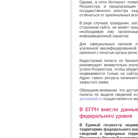
Однако, в сети Интернет появ
Росреестра и предлагающие
государственного реестра не
отличаться от оригинальных всего
В ряде случаев, гражданин, зап
стороннем сайте, не может пре
необходимую ему организац
информационный характер.
Для официальных органов по
усиленной квалифицированной
оригинал с печатью органа регис
Кадастровая палата по Арханг
рекомендует внимательно изуч
услуги Росреестра, чтобы убедит
недвижимости только на сайта
Адрес такого ресурса начинается
закрытого замка.
Обращаем внимание, что доступ
палаты по выдаче сведений из
spv.kadastr.ru
осуществляется чер
В ЕГРН внесли данные
федерального уровня
В Единый госреестр недви
территориях федерального зна
сведений о природных терр