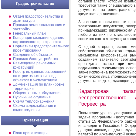
органов власти, которые взаим
Градостроительство
требуется также специального з
документов на регистрацию с
кредитная организация.
Отдел градостроительства и
архитектуры
Заявление о возможности про
Правила землепользования и
электронных документов, зав
застройки
принадлежащих физическому л
Генеральный план
любого из них по отдельност
Концепция создания единого
вносится соответствующая запис
парковочного пространства
Нормативы градостроительного
С одной стороны, закон ми
проектирования
собственников объектов недви
Сведения об объектах
механизмы цифровизации рын
Правила благоустройства
созданием заявителю сертифи
Размещение рекламных
проводится только
при личн
конструкций
подлинного экземпляра
осно
Реестр выданных разрешений
Также исключена возможность п
на строительство и ввод
физического лица уполномоченн
объектов в эксплуатацию
документа, подтверждающего д
Документация по планировке
территории
Кадастровая па
Общественные обсуждения
беспрепятственног
Публичные слушания
Схема теплоснабжения
Росреестра
Схемы водоснабжения и
водоотведения
Повышение уровня доступности 
задача программы «Доступная
Приватизация
статьи 15 Федерального зако
инвалидов в Российской Федер
доступа инвалидов для получен
План приватизации
палатой по Архангельской обла