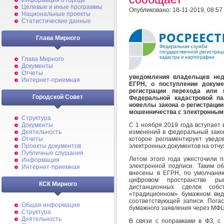
Информация о городе
Целевые и иные программы
Опубликовано: 18-11-2019, 08:57
Национальные проекты
Статистические данные
Глава Мирного
Глава Мирного
Документы
Отчеты
уведомления владельцев нед
Интернет-приемная
ЕГРН, о поступлении докуме
регистрации перехода или 
Городской Совет
Федеральной кадастровой п
новеллы закона о регистрации
мошенничества с электронным
Структура
Документы
С 1 ноября 2019 года вступает
Деятельность
изменений в федеральный закон
Отчеты
которое регламентирует уведо
Проекты документов
электронных документов на отчу
Публичные слушания
Летом этого года ужесточили 
Информация
электронной подписи. Таким об
Интернет-приемная
внесены в ЕГРН, по умолчани
цифровом пространстве ры
КСК Мирного
дистанционных сделок соб
«традиционном» бумажном вид
соответствующей записи. Пога
Общая информация
бумажного заявления через МФЦ
Структура
Деятельность
В связи с поправками в ФЗ, с