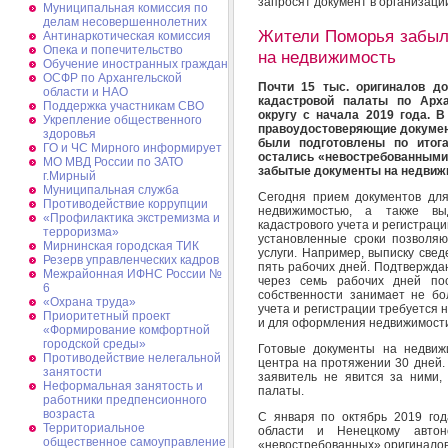
запросят документ в организаци
Муниципальная комиссия по
делам несовершеннолетних
Жители Поморья забыли
Антинаркотическая комиссия
Опека и попечительство
на недвижимость
Обучение иностранных граждан
ОСФР по Архангельской
Почти 15 тыс. оригиналов д
области и НАО
кадастровой палаты по Арх
Поддержка участникам СВО
округу с начала 2019 года. 
Укрепление общественного
правоудостоверяющие докумен
здоровья
были подготовлены по итога
ГО и ЧС Мирного информирует
остались «невостребованными»
МО МВД России по ЗАТО
забытые документы на недвижи
г.Мирный
Муниципальная cлужба
Сегодня прием документов для
Противодействие коррупции
недвижимостью, а также вы
«Профилактика экстремизма и
кадастрового учета и регистрац
терроризма»
установленные сроки позволя
Мирнинская городская ТИК
услуги. Например, выписку све
Резерв управленческих кадров
пять рабочих дней. Подтвержда
Межрайонная ИФНС России №
через семь рабочих дней пос
6
собственности занимает не бо
«Охрана труда»
учета и регистрации требуется н
Приоритетный проект
и для оформления недвижимости
«Формирование комфортной
городской среды»
Готовые документы на недвиж
Противодействие нелегальной
центра на протяжении 30 дней.
занятости
заявитель не явится за ними,
Неформальная занятость и
палаты.
работники предпенсионного
возраста
С января по октябрь 2019 год
Территориальное
области и Ненецкому ав
общественное самоуправление
«невостребованных» оригиналов