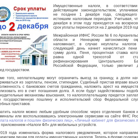
Имущественные налоги, в соответстви
действующим законодательством, уплачива
не позднее 1 декабря года, следующего
истекшим налоговым периодом. Учитывая, ч
декабря в этом году приходится на воскресе
срок уплаты переносится на 2 декабря 2019 год
Межрайонная ИФНС России № 6 по Архангель
области и Ненецкому автономному окр
напоминает, в случае неуплаты налогов
следующий день начнет начисляться пени
сумму долга. Пеня, процентная ставка кот
равна одной трехсотой от ста
рефинансирования Центрального Ба
Российской Федерации, только увеличит д
ед государством.
ме того, неплательщику могут ограничить выезд за границу, а долги на
рживаться из зарплаты, пенсии, стипендии. Судебный пристав вправе взыс
олженность с банковских счетов гражданина, наложить арест на имущест
лизовать его в счет погашения долга. А если будут задействованы подо
нудительные механизмы взыскания, то налогоплательщику придется запла
е государственную пошлину и исполнительский сбор Федеральной слу
ебных приставов.
атить налоги можно любым удобным способом: через отделения банков 
миналы или воспользовавшись электронными сервисами на сайте ФНС Ро
лата налогов и пошлин физических лиц»
,
«Личный кабинет для физических 
 приложением «Налоги ФЛ» для мобильных устройств.
019 года изменилась форма налогового уведомления, которое направля
ическим лицам для оплаты имущественных налогов. Теперь в форме содерж