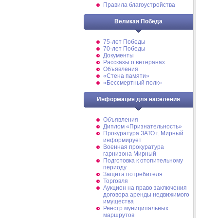
Правила благоустройства
Великая Победа
75-лет Победы
70-лет Победы
Документы
Рассказы о ветеранах
Объявления
«Стена памяти»
«Бессмертный полк»
Информация для населения
Объявления
Диплом «Признательность»
Прокуратура ЗАТО г. Мирный
информирует
Военная прокуратура
гарнизона Мирный
Подготовка к отопительному
периоду
Защита потребителя
Торговля
Аукцион на право заключения
договора аренды недвижимого
имущества
Реестр муниципальных
маршрутов