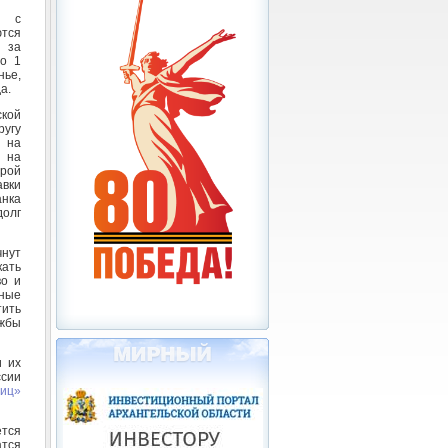
и с
ются
 за
то 1
нье,
а.
ской
угу
 на
 на
орой
вки
нка
олг
чнут
кать
во и
бные
тить
жбы
и их
ссии
лиц»
ется
атся