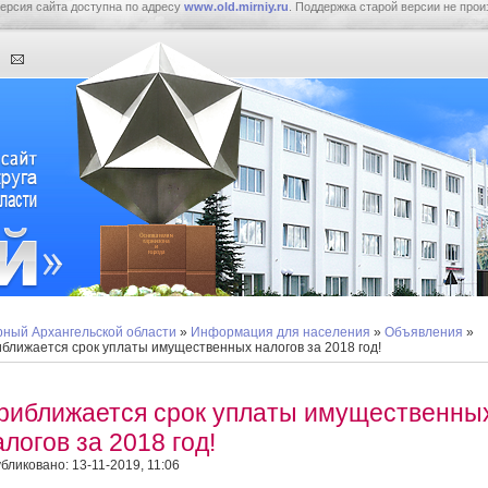
ерсия сайта доступна по адресу
www.old.mirniy.ru
. Поддержка старой версии не прои
ный Архангельской области
»
Информация для населения
»
Объявления
»
ближается срок уплаты имущественных налогов за 2018 год!
риближается срок уплаты имущественны
алогов за 2018 год!
бликовано: 13-11-2019, 11:06