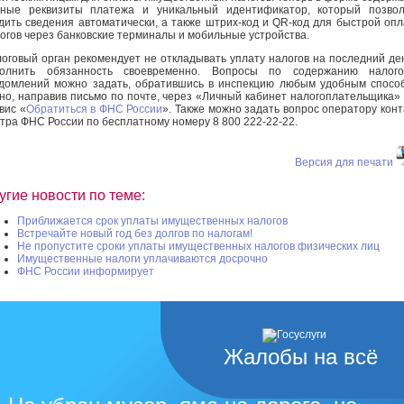
ные реквизиты платежа и уникальный идентификатор, который позвол
дить сведения автоматически, а также штрих-код и QR-код для быстрой оп
огов через банковские терминалы и мобильные устройства.
оговый орган рекомендует не откладывать уплату налогов на последний де
полнить обязанность своевременно. Вопросы по содержанию налого
домлений можно задать, обратившись в инспекцию любым удобным спосо
но, направив письмо по почте, через «Личный кабинет налогоплательщика»
вис «
Обратиться в ФНС России
». Также можно задать вопрос оператору конт
тра ФНС России по бесплатному номеру 8 800 222-22-22.
Версия для печати
угие новости по теме:
Приближается срок уплаты имущественных налогов
Встречайте новый год без долгов по налогам!
Не пропустите сроки уплаты имущественных налогов физических лиц
Имущественные налоги уплачиваются досрочно
ФНС России информирует
Жалобы на всё