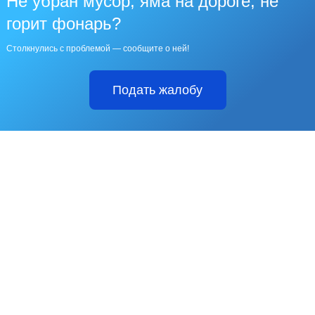
Не убран мусор, яма на дороге, не
горит фонарь?
Столкнулись с проблемой — сообщите о ней!
Подать жалобу