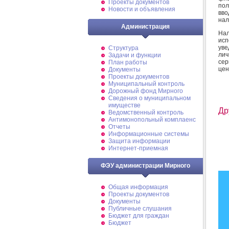
Проекты документов
пол
Новости и объявления
вво
нал
Администрация
Нал
ис
уве
Структура
лич
Задачи и функции
сер
План работы
цен
Документы
Проекты документов
Муниципальный контроль
Дорожный фонд Мирного
Cведения о муниципальном
имуществе
Др
Ведомственный контроль
Антимонопольный комплаенс
Отчеты
Информационные системы
Защита информации
Интернет-приемная
ФЭУ администрации Мирного
Общая информация
Проекты документов
Документы
Публичные слушания
Бюджет для граждан
Бюджет