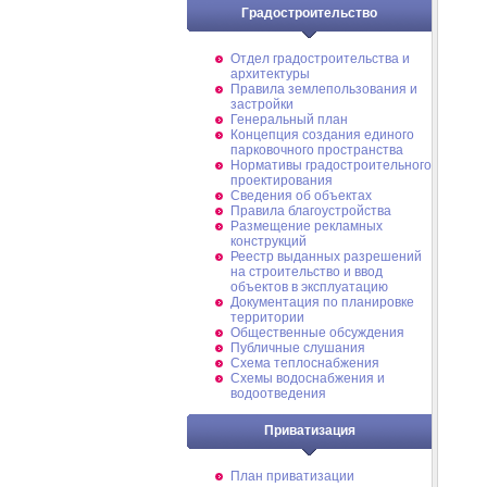
Градостроительство
Отдел градостроительства и
архитектуры
Правила землепользования и
застройки
Генеральный план
Концепция создания единого
парковочного пространства
Нормативы градостроительного
проектирования
Сведения об объектах
Правила благоустройства
Размещение рекламных
конструкций
Реестр выданных разрешений
на строительство и ввод
объектов в эксплуатацию
Документация по планировке
территории
Общественные обсуждения
Публичные слушания
Схема теплоснабжения
Схемы водоснабжения и
водоотведения
Приватизация
План приватизации