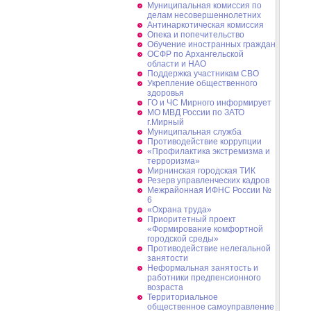
Муниципальная комиссия по
делам несовершеннолетних
Антинаркотическая комиссия
Опека и попечительство
Обучение иностранных граждан
ОСФР по Архангельской
области и НАО
Поддержка участникам СВО
Укрепление общественного
здоровья
ГО и ЧС Мирного информирует
МО МВД России по ЗАТО
г.Мирный
Муниципальная cлужба
Противодействие коррупции
«Профилактика экстремизма и
терроризма»
Мирнинская городская ТИК
Резерв управленческих кадров
Межрайонная ИФНС России №
6
«Охрана труда»
Приоритетный проект
«Формирование комфортной
городской среды»
Противодействие нелегальной
занятости
Неформальная занятость и
работники предпенсионного
возраста
Территориальное
общественное самоуправление