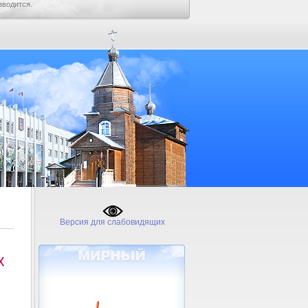
зводится.
Версия для слабовидящих
х