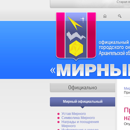
Старая в
Мир
При
Мирный официальный
П
Устав Мирного
н
Символика Мирного
Награды и поощрения
Опу
Мирного