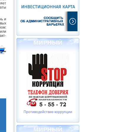
яет
латы
нь и
вых
бом:
 или
акт-
Противодействие коррупции