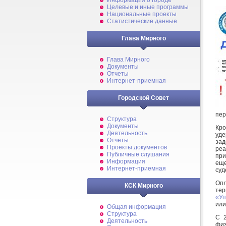
Информация о городе
Целевые и иные программы
Национальные проекты
Статистические данные
Глава Мирного
Глава Мирного
Документы
Отчеты
Интернет-приемная
Городской Совет
пер
Структура
Документы
Кро
Деятельность
уде
Отчеты
зад
Проекты документов
реа
Публичные слушания
при
Информация
ещ
Интернет-приемная
суд
Опл
КСК Мирного
тер
«Уп
или
Общая информация
Структура
С 2
Деятельность
физ