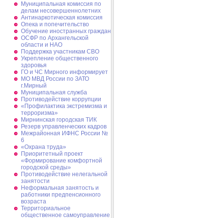
Муниципальная комиссия по
делам несовершеннолетних
Антинаркотическая комиссия
Опека и попечительство
Обучение иностранных граждан
ОСФР по Архангельской
области и НАО
Поддержка участникам СВО
Укрепление общественного
здоровья
ГО и ЧС Мирного информирует
МО МВД России по ЗАТО
г.Мирный
Муниципальная cлужба
Противодействие коррупции
«Профилактика экстремизма и
терроризма»
Мирнинская городская ТИК
Резерв управленческих кадров
Межрайонная ИФНС России №
6
«Охрана труда»
Приоритетный проект
«Формирование комфортной
городской среды»
Противодействие нелегальной
занятости
Неформальная занятость и
работники предпенсионного
возраста
Территориальное
общественное самоуправление