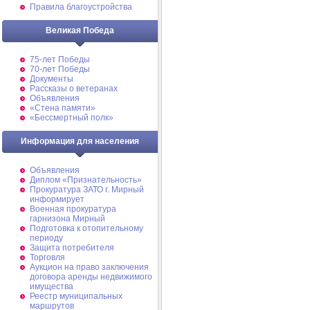
Правила благоустройства
Великая Победа
75-лет Победы
70-лет Победы
Документы
Рассказы о ветеранах
Объявления
«Стена памяти»
«Бессмертный полк»
Информация для населения
Объявления
Диплом «Признательность»
Прокуратура ЗАТО г. Мирный
информирует
Военная прокуратура
гарнизона Мирный
Подготовка к отопительному
периоду
Защита потребителя
Торговля
Аукцион на право заключения
договора аренды недвижимого
имущества
Реестр муниципальных
маршрутов