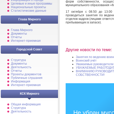
Информация о городе
форм собственности, осуще
Целевые и иные программы
муниципального образования «
Национальные проекты
Статистические данные
17 октября с 08.50 до 13.00
проводиться занятия по ведени
отделов кадров (лицами ответст
Глава Мирного
пребывающих в запасе).
Глава Мирного
Документы
Отчеты
Интернет-приемная
Городской Совет
Другие новости по теме:
Занятия по ведению воинс
Структура
Воинский учёт
Документы
Уважаемые руководители
Деятельность
УВАЖАЕМЫЕ РАБОТОДАТ
Отчеты
ВНИМАНИЮ РУКОВОДИТ
Проекты документов
СОБСТВЕННОСТИ!
Публичные слушания
Информация
Интернет-приемная
КСК Мирного
Общая информация
Структура
Не убран мусо
Деятельность