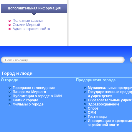
Дополнительная информация
Полезные ссылки
Ссылки Мирный
Администрация сайта
Город и люди
О городе
Предприятия города
Городское телевидение
Муниципальные предпри
Панорама Мирного
Государственные предп
Публикации о городе в СМИ
и учреждения
Книги о городе
Образовательные учреж
Фильмы о городе
Здравоохранение
Спорт
СМИ
Гостиницы
Информация о среднеме
заработной плате