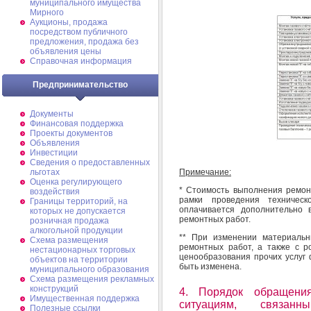
муниципального имущества
Мирного
Аукционы, продажа
посредством публичного
предложения, продажа без
объявления цены
Справочная информация
Предпринимательство
Документы
Финансовая поддержка
Проекты документов
Объявления
Инвестиции
Сведения о предоставленных
Примечание:
льготах
Оценка регулирующего
* Стоимость выполнения ремон
воздействия
рамки проведения техничес
Границы территорий, на
оплачивается дополнительно 
которых не допускается
ремонтных работ.
розничная продажа
алкогольной продукции
** При изменении материальн
Схема размещения
ремонтных работ, а также с р
нестационарных торговых
ценообразования прочих услуг 
объектов на территории
быть изменена.
муниципального образования
Схема размещения рекламных
конструкций
4. Порядок обращени
Имущественная поддержка
ситуациям, связан
Полезные ссылки