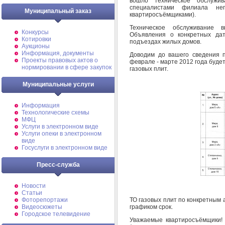
вошло техническое обслужи
специалистами филиала не
Муниципальный заказ
квартиросъёмщиками).
Техническое обслуживание в
Конкурсы
Объявления о конкретных да
Котировки
подъездах жилых домов.
Аукционы
Информация, документы
Доводим до вашего сведения п
Проекты правовых актов о
феврале - марте 2012 года буде
нормировании в сфере закупок
газовых плит.
Муниципальные услуги
Информация
Технологические схемы
МФЦ
Услуги в электронном виде
Услуги опеки в электронном
виде
Госуслуги в электронном виде
Пресс-служба
Новости
Статьи
Фоторепортажи
ТО газовых плит по конкретным 
Видеосюжеты
графиком срок.
Городское телевидение
Уважаемые квартиросъёмщики! 