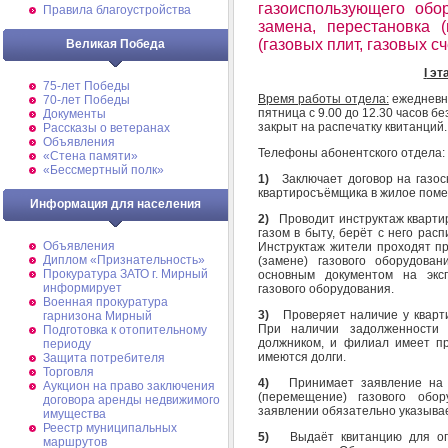
газоиспользующего обор
Правила благоустройства
замена, перестановка 
(газовых плит, газовых с
Великая Победа
I
эта
75-лет Победы
Время работы отдела:
ежедневно 
70-лет Победы
пятница с 9.00 до 12.30 часов б
Документы
закрыт на распечатку квитанций.
Рассказы о ветеранах
Объявления
Телефоны абонентского отдела:
«Стена памяти»
«Бессмертный полк»
1)
Заключает договор на газо
квартиросъёмщика в жилое поме
Информация для населения
2)
Проводит инструктаж кварт
газом в быту, берёт с него расп
Объявления
Инструктаж жители проходят п
Диплом «Признательность»
(замене) газового оборудова
Прокуратура ЗАТО г. Мирный
основным документом на экс
информирует
газового оборудования.
Военная прокуратура
3)
Проверяет наличие у кварт
гарнизона Мирный
При наличии задолженности
Подготовка к отопительному
должником, и филиал имеет пр
периоду
имеются долги.
Защита потребителя
Торговля
4)
Принимает заявление на 
Аукцион на право заключения
(перемещение) газового обор
договора аренды недвижимого
заявлении обязательно указыва
имущества
Реестр муниципальных
5)
Выдаёт квитанцию для оп
маршрутов