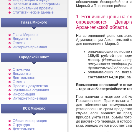
Информация о городе
обеспечение бесперебойного и
Целевые и иные программы
Мирный и Плесецкого района.
Национальные проекты
Статистические данные
1. Розничные цены на с
определяются Депа
Глава Мирного
Архангельской области.
Глава Мирного
На сегодняшний день согласн
Документы
Администрации Архангельской о
Отчеты
для населения г. Мирный:
Интернет-приемная
оплачивающих по норме 
189,48 рублей
при норм
Городской Совет
месяц.
(Норматив потр
отсутствии приборов уч
Архангельской области № 
Структура
оплачивающих по показ
Документы
составляет 64,10 руб. за 
Деятельность
Отчеты
Ежемесячно оплачивайте стоим
Проекты документов
– гарантия бесперебойности га
Публичные слушания
Информация
При наличии в квартире счётчи
Интернет-приемная
Постановления Правительства РФ
для обеспечения коммунальн
КСК Мирного
установленные сроки предостав
случае, если абонент не пред
прибора учёта газа, объём пот
Общая информация
до расчётного периода, в котор
Структура
газа, определяется в соответств
Деятельность