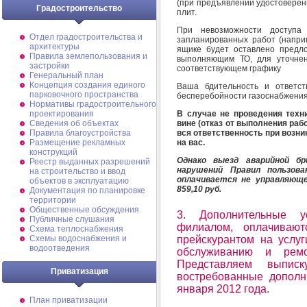
(при предъявлении удостоверен
Градостроительство
плит.
При невозможности доступа
Отдел градостроительства и
запланированных работ (наприм
архитектуры
ящике будет оставлено предл
Правила землепользования и
выполняющим ТО, для уточнен
застройки
соответствующем графику
Генеральный план
Концепция создания единого
Ваша бдительность и ответст
парковочного пространства
бесперебойности газоснабжения
Нормативы градостроительного
проектирования
В случае не проведения техн
Сведения об объектах
вине (отказ от выполнения раб
Правила благоустройства
вся ответственность при возн
Размещение рекламных
на вас.
конструкций
Однако выезд аварийной бр
Реестр выданных разрешений
нарушений Правил пользов
на строительство и ввод
оплачивается не управляющ
объектов в эксплуатацию
859,10 руб.
Документация по планировке
территории
Общественные обсуждения
3. Дополнительные у
Публичные слушания
филиалом, оплачивают
Схема теплоснабжения
прейскурантом на услуг
Схемы водоснабжения и
водоотведения
обслуживанию и ремон
Представляем выпис
Приватизация
востребованные дополн
января 2012 года.
План приватизации