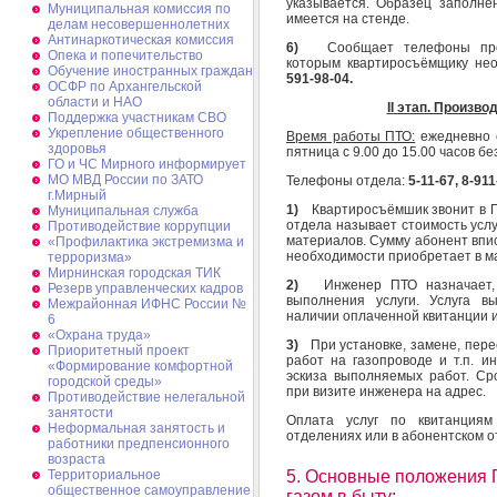
указывается. Образец заполне
Муниципальная комиссия по
имеется на стенде.
делам несовершеннолетних
Антинаркотическая комиссия
6)
Сообщает телефоны про
Опека и попечительство
которым квартиросъёмщику не
Обучение иностранных граждан
591-98-04.
ОСФР по Архангельской
области и НАО
II
этап. Производ
Поддержка участникам СВО
Укрепление общественного
Время работы ПТО:
ежедневно с 
здоровья
пятница с 9.00 до 15.00 часов бе
ГО и ЧС Мирного информирует
МО МВД России по ЗАТО
Телефоны отдела:
5-11-67, 8-91
г.Мирный
1)
Квартиросъёмшик звонит в 
Муниципальная cлужба
отдела называет стоимость усл
Противодействие коррупции
материалов. Сумму абонент впис
«Профилактика экстремизма и
необходимости приобретает в ма
терроризма»
Мирнинская городская ТИК
2)
Инженер ПТО назначает,
Резерв управленческих кадров
выполнения услуги. Услуга в
Межрайонная ИФНС России №
наличии оплаченной квитанции 
6
«Охрана труда»
3)
При установке, замене, пер
Приоритетный проект
работ на газопроводе и т.п. 
«Формирование комфортной
эскиза выполняемых работ. Ср
городской среды»
при визите инженера на адрес.
Противодействие нелегальной
занятости
Оплата услуг по квитанциям
Неформальная занятость и
отделениях или в абонентском о
работники предпенсионного
возраста
Территориальное
5. Основные положения 
общественное самоуправление
газом в быту: