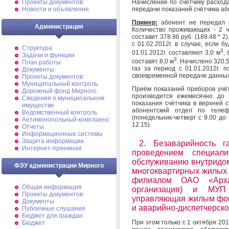
Проекты документов
Начисление по счётчику расход
Новости и объявления
передачи показаний счётчика аб
Пример
:
абонент не передал п
Администрация
Количество проживающих - 2 ч
составит 378.96 руб. (189.48 * 
с 01.02.2012г. в случае, если 
Структура
3
01.01.2012г. составляют 3,0 м
,
Задачи и функции
3
составят 8,0 м
. Начислено 320,
План работы
газ за период с 01.01.2012г. п
Документы
своевременной передаче данных
Проекты документов
Муниципальный контроль
Приём показаний приборов учёт
Дорожный фонд Мирного
производится ежемесячно до 
Cведения о муниципальном
показания счётчика в верхней с
имуществе
абонентский отдел по телеф
Ведомственный контроль
(понедельник-четверг с 9.00 до 
Антимонопольный комплаенс
12.15).
Отчеты
Информационные системы
Защита информации
2. Безаварийность г
Интернет-приемная
проведением специали
обслуживанию внутридом
ФЭУ администрации Мирного
многоквартирных жилых 
филиалом ОАО «Арханг
Общая информация
организация) и МУП 
Проекты документов
управляющая жилым фонд
Документы
и аварийно-диспетчерск
Публичные слушания
Бюджет для граждан
При этом только с 1 октября 201
Бюджет