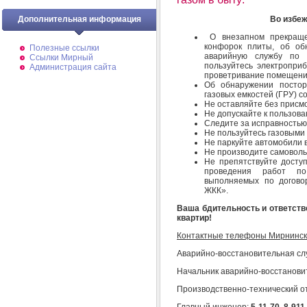
Дополнительная информация
Во избеж
О внезапном прекраще
конфорок плиты, об об
Полезные ссылки
аварийную службу по
Ссылки Мирный
пользуйтесь электроприб
Администрация сайта
проветривание помещени
Об обнаружении постор
газовых емкостей (ГРУ) 
Не оставляйте без присм
Не допускайте к пользова
Следите за исправностью
Не пользуйтесь газовыми
Не паркуйте автомобили в
Не производите самовольн
Не препятствуйте досту
проведения работ по
выполняемых по догово
ЖКК».
Ваша бдительность и ответств
квартир!
Контактные телефоны Мирнинско
Аварийно-восстановительная сл
Начальник аварийно-восстанови
Производственно-технический о