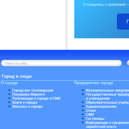
Столкнулись с проблемой —
Город и люди
О городе
Предприятия города
Городское телевидение
Муниципальные предпри
Панорама Мирного
Государственные предп
Публикации о городе в СМИ
и учреждения
Книги о городе
Образовательные учреж
Фильмы о городе
Здравоохранение
Спорт
СМИ
Гостиницы
Информация о среднеме
заработной плате