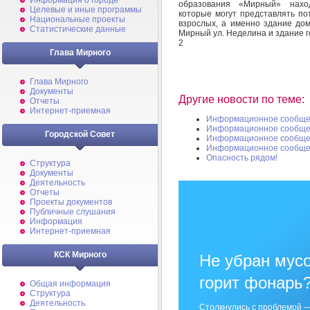
Информация о городе
образования «Мирный» наход
Целевые и иные программы
которые могут представлять по
Национальные проекты
взрослых, а именно здание дом
Статистические данные
Мирный ул. Неделина и здание г
2
Глава Мирного
Глава Мирного
Документы
Другие новости по теме:
Отчеты
Интернет-приемная
Информационное сообщен
Информационное сообщен
Городской Совет
Информационное сообщен
Информационное сообщен
Опасность рядом!
Структура
Документы
Деятельность
Отчеты
Проекты документов
Публичные слушания
Информация
Интернет-приемная
КСК Мирного
Не убран мусо
горит фонарь
Общая информация
Структура
Деятельность
Столкнулись с проблемой —