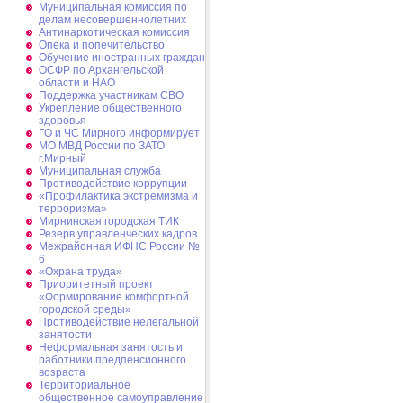
Муниципальная комиссия по
делам несовершеннолетних
Антинаркотическая комиссия
Опека и попечительство
Обучение иностранных граждан
ОСФР по Архангельской
области и НАО
Поддержка участникам СВО
Укрепление общественного
здоровья
ГО и ЧС Мирного информирует
МО МВД России по ЗАТО
г.Мирный
Муниципальная cлужба
Противодействие коррупции
«Профилактика экстремизма и
терроризма»
Мирнинская городская ТИК
Резерв управленческих кадров
Межрайонная ИФНС России №
6
«Охрана труда»
Приоритетный проект
«Формирование комфортной
городской среды»
Противодействие нелегальной
занятости
Неформальная занятость и
работники предпенсионного
возраста
Территориальное
общественное самоуправление