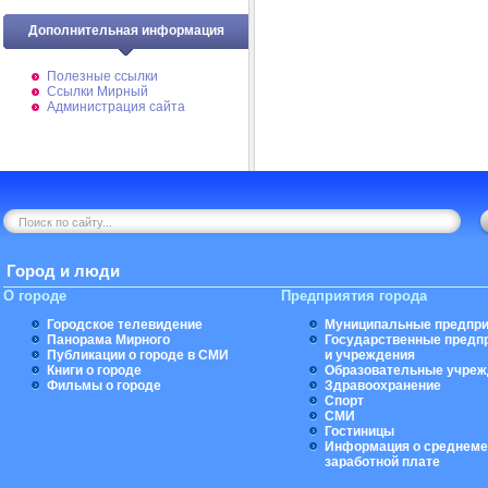
Дополнительная информация
Полезные ссылки
Ссылки Мирный
Администрация сайта
Город и люди
О городе
Предприятия города
Городское телевидение
Муниципальные предпри
Панорама Мирного
Государственные предп
Публикации о городе в СМИ
и учреждения
Книги о городе
Образовательные учреж
Фильмы о городе
Здравоохранение
Спорт
СМИ
Гостиницы
Информация о среднеме
заработной плате