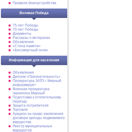
Правила благоустройства
Великая Победа
75-лет Победы
70-лет Победы
Документы
Рассказы о ветеранах
Объявления
«Стена памяти»
«Бессмертный полк»
Информация для населения
Объявления
Диплом «Признательность»
Прокуратура ЗАТО г. Мирный
информирует
Военная прокуратура
гарнизона Мирный
Подготовка к отопительному
периоду
Защита потребителя
Торговля
Аукцион на право заключения
договора аренды недвижимого
имущества
Реестр муниципальных
маршрутов