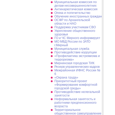
Муниципальная комиссия по
делам несовершеннолетних
Антинаркотическая комиссия
Опека и попечительство
Обучение иностранных граждан
ОСФР по Архангельской
области и НАО
Поддержка участникам СВО
Укрепление общественного
здоровья
ГО и ЧС Мирного информирует
МО МВД России по ЗАТО
г.Мирный
Муниципальная cлужба
Противодействие коррупции
«Профилактика экстремизма и
терроризма»
Мирнинская городская ТИК
Резерв управленческих кадров
Межрайонная ИФНС России №
6
«Охрана труда»
Приоритетный проект
«Формирование комфортной
городской среды»
Противодействие нелегальной
занятости
Неформальная занятость и
работники предпенсионного
возраста
Территориальное
общественное самоуправление