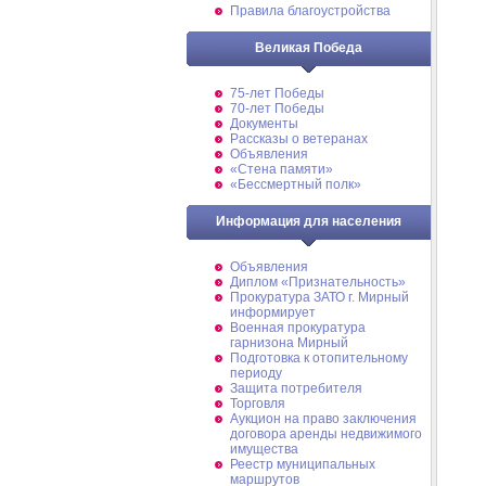
Правила благоустройства
Великая Победа
75-лет Победы
70-лет Победы
Документы
Рассказы о ветеранах
Объявления
«Стена памяти»
«Бессмертный полк»
Информация для населения
Объявления
Диплом «Признательность»
Прокуратура ЗАТО г. Мирный
информирует
Военная прокуратура
гарнизона Мирный
Подготовка к отопительному
периоду
Защита потребителя
Торговля
Аукцион на право заключения
договора аренды недвижимого
имущества
Реестр муниципальных
маршрутов