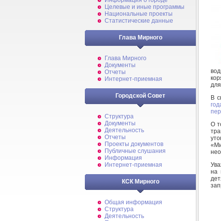
Информация о городе
Целевые и иные программы
Национальные проекты
Статистические данные
Глава Мирного
Глава Мирного
Документы
вод
Отчеты
кор
Интернет-приемная
для
Городской Совет
В с
год
пер
Структура
Документы
О т
Деятельность
тра
Отчеты
уто
Проекты документов
«Ми
Публичные слушания
нео
Информация
Ува
Интернет-приемная
на 
дет
КСК Мирного
зап
Общая информация
Структура
Деятельность