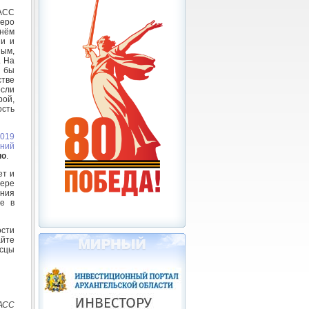
АСС
еро
 нём
ни и
ным,
. На
 бы
стве
осли
рой,
ость
2019
тний
но
.
ет и
зере
ания
е в
ости
айте
есцы
АСС