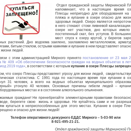
Отдел гражданской защиты Мирнинской П
напоминает, что в настоящее время оз
Плесцы непригодно для оборудования на
пляжа и купание в озере опасно для жиз
здоровья людей. Озеро является непроточ
в него стекают стоки ливневой канализации
озере нет участков, дно которых имело
постепенный скат, без уступов. В большин
мест спуск к озеру крутой, у берегов зар
ных растений. Дно водоема заилено, захламлено металлоломом, армату
ягами, битым стеклом, острыми камнями и купание в нем представляет опасн
 жизни людей.
вязи с этим администрацией Мирного принято
постановление от 23 мая 
а № 409 «Об обеспечении безопасности граждан на водных объектах в ле
иод 2019 года»
, в соответствии с которым
купание в озере Плесцы запреще
ом, что озеро Плесцы представляет угрозу для жизни людей, свидетельству
гическая статистика. С 1991 года по настоящее время при купании в о
нул 31 человек, а всего на водных объектах муниципального образов
рный» утонуло 40 человек. Основные причины гибели людей – купани
борудованных местах и в состоянии алкогольного опьянения.
жаемые граждане! Не пренебрегайте элементарными правилами безопасн
воде, берегите свою жизнь и здоровье. Не купайтесь сами и не разреш
ям купаться в неприспособленных для этого местах. Купание в озере Пл
рещено и опасно для жизни людей!
Телефон оперативного дежурного ЕДДС Мирного – 5-03-90 или
8-921-495-21-21.
Отдел гражданской защиты Мирнинской П