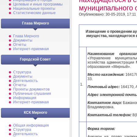
Информация о городе
Целевые и иные программы
муниципального 
Национальные проекты
Статистические данные
Опубликовано: 30-05-2019, 17:11
Глава Мирного
Извещение о проведении ау
имущества, находящегося 
Глава Мирного
Документы
Отчеты
Интернет-приемная
Наименование организ
«Управление муниципаль
Городской Совет
хозяйства администрации 
образования «Мирный».
Структура
Место нахождения:
164170
Документы
33.
Деятельность
1.
Отчеты
Почтовый адрес:
164170, А
Проекты документов
Публичные слушания
Адрес электронной почт
Информация
Интернет-приемная
Контактное лицо:
Бажанов
Владимировна.
КСК Мирного
Контактный телефон:
8(8
Общая информация
Форма торгов:
Структура
Деятельность
Аукцион на право заключ