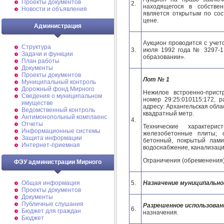
Проекты документов
2.
находящегося в собстве
Новости и объявления
является открытым по сос
цене.
Администрация
Аукцион проводится с учет
Структура
3.
июля 1992 года № 3297-1
Задачи и функции
образовании».
План работы
Документы
Проекты документов
Лот № 1
Муниципальный контроль
Дорожный фонд Мирного
Нежилое встроенно-прис
Cведения о муниципальном
номер 29:25:010115:172, 
имуществе
адресу: Архангельская облас
Ведомственный контроль
квадратный метр.
Антимонопольный комплаенс
4.
Отчеты
Технические характер
Информационные системы
железобетонные плиты;
Защита информации
бетонный, покрытый лами
Интернет-приемная
водоснабжение, канализаци
Ограничения (обременения)
ФЭУ администрации Мирного
5.
Назначение муниципальн
Общая информация
Проекты документов
Документы
Публичные слушания
Разрешенное использова
6.
Бюджет для граждан
назначения.
Бюджет