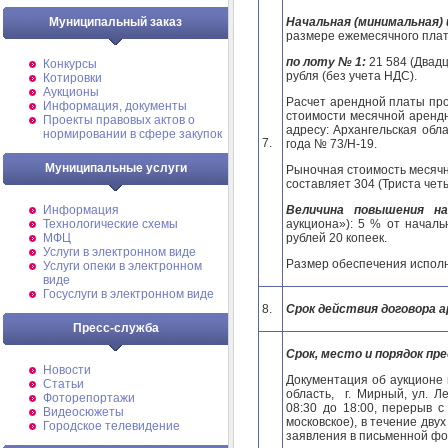
Начальная (минимальная) 
Муниципальный заказ
размере ежемесячного плат
по лоту № 1:
21 584 (Двад
Конкурсы
рубля (без учета НДС).
Котировки
Аукционы
Расчет арендной платы про
Информация, документы
стоимости месячной аренд
Проекты правовых актов о
адресу: Архангельская обла
нормировании в сфере закупок
7.
года № 73/Н-19.
Муниципальные услуги
Рыночная стоимость месяч
составляет 304 (Триста четы
Величина повышения на
Информация
аукциона»): 5 % от начал
Технологические схемы
рублей 20 копеек.
МФЦ
Услуги в электронном виде
Размер обеспечения исполн
Услуги опеки в электронном
виде
Госуслуги в электронном виде
8.
Срок действия договора 
Пресс-служба
Срок, место и порядок пр
Новости
Документация об аукционе 
Статьи
область, г. Мирный, ул. Л
Фоторепортажи
08:30 до 18:00, перерыв с
Видеосюжеты
московское), в течение дву
Городское телевидение
заявления в письменной фор