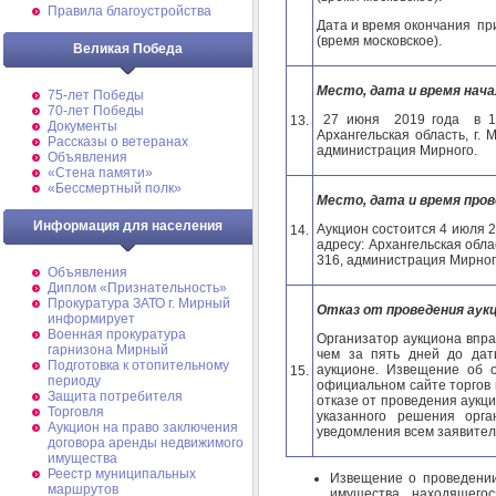
Правила благоустройства
Дата и время окончания при
(время московское).
Великая Победа
Место, дата и время нача
75-лет Победы
70-лет Победы
27 июня 2019 года в 14 
13.
Документы
Архангельская область, г. 
Рассказы о ветеранах
администрация Мирного.
Объявления
«Стена памяти»
«Бессмертный полк»
Место, дата и время пров
Информация для населения
Аукцион состоится 4 июля 2
14.
адресу: Архангельская облас
316, администрация Мирног
Объявления
Диплом «Признательность»
Прокуратура ЗАТО г. Мирный
Отказ от проведения аук
информирует
Военная прокуратура
Организатор аукциона впра
гарнизона Мирный
чем за пять дней до дат
Подготовка к отопительному
аукционе. Извещение об 
15.
периоду
официальном сайте торгов 
Защита потребителя
отказе от проведения аукци
Торговля
указанного решения орга
Аукцион на право заключения
уведомления всем заявител
договора аренды недвижимого
имущества
Реестр муниципальных
Извещение о проведении
маршрутов
имущества, находящегос