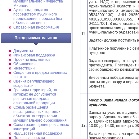
муниципального имущества
учета НДС) и перечисляет
Мирного
Архангельской области и 
Аукционы, продажа
муниципального имущества
посредством публичного
05243001130), ИНН 2925
предложения, продажа без
40302810500003000055, 
объявления цены
041117001. В поле «назначе
Справочная информация
право заключения договора
муниципального образован
11.
Предпринимательство
Задаток должен поступить н
Платежное поручение с отме
Документы
аукционе.
Финансовая поддержка
Проекты документов
Задаток возвращается путе
Объявления
претендента. Претендент 
Инвестиции
своих банковских реквизитов
Сведения о предоставленных
льготах
Внесенный победителем аук
Оценка регулирующего
платы по договору и переч
воздействия
бюджета.
Границы территорий, на
которых не допускается
розничная продажа
Место, дата начала и окон
алкогольной продукции
аукционе:
Схема размещения
нестационарных торговых
Заявки на участие в аукци
объектов на территории
адресу: Архангельская облас
муниципального образования
5, администрация Мирного,
Схема размещения рекламных
12.
13:00 до 14:30, пятница с 08
конструкций
Имущественная поддержка
Дата и время начала приема 
Полезные ссылки
(время московское).