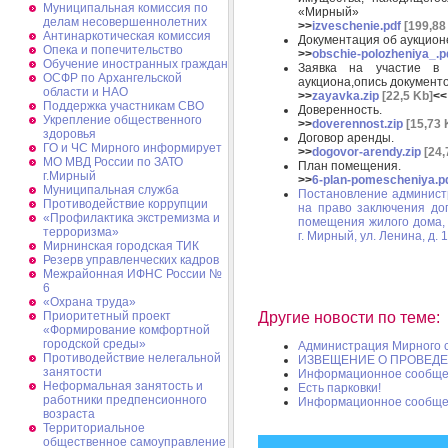
Муниципальная комиссия по
«Мирный»
делам несовершеннолетних
>>
izveschenie.pdf
[199,88
Антинаркотическая комиссия
Документация об аукцион
Опека и попечительство
>>
obschie-polozheniya_.p
Обучение иностранных граждан
Заявка на участие в 
ОСФР по Архангельской
аукциона,опись документо
области и НАО
>>
zayavka.zip
[22,5 Kb]
<<
Поддержка участникам СВО
Доверенность.
Укрепление общественного
>>
doverennost.zip
[15,73 
здоровья
Договор аренды.
ГО и ЧС Мирного информирует
>>
dogovor-arendy.zip
[24,
МО МВД России по ЗАТО
План помещения.
г.Мирный
>>
6-plan-pomescheniya.p
Муниципальная cлужба
Постановление админист
Противодействие коррупции
на право заключения до
«Профилактика экстремизма и
помещения жилого дома, 
терроризма»
г. Мирный, ул. Ленина, д. 
Мирнинская городская ТИК
Резерв управленческих кадров
Межрайонная ИФНС России №
6
«Охрана труда»
Приоритетный проект
Другие новости по теме:
«Формирование комфортной
городской среды»
Администрация Мирного с
Противодействие нелегальной
ИЗВЕЩЕНИЕ О ПРОВЕД
занятости
Информационное сообщен
Неформальная занятость и
Есть парковки!
работники предпенсионного
Информационное сообщен
возраста
Территориальное
общественное самоуправление