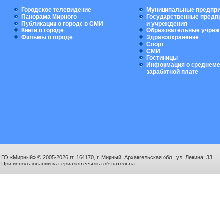
Городское телевидение
Муниципальные предпри
Панорама Мирного
Государственные предп
Публикации о городе в СМИ
и учреждения
Книги о городе
Образовательные учреж
Фильмы о городе
Здравоохранение
Спорт
СМИ
Гостиницы
Информация о среднеме
заработной плате
ГО «Мирный» © 2005-2026 гг. 164170, г. Мирный, Архангельская обл., ул. Ленина, 33.
При использовании материалов ссылка обязательна.