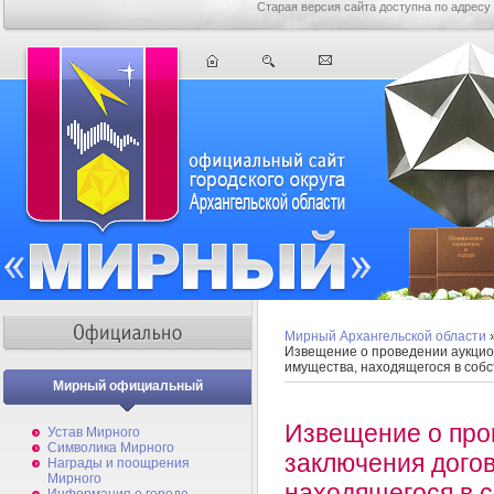
Старая версия сайта доступна по адресу
Мирный Архангельской области
Извещение о проведении аукцио
имущества, находящегося в соб
Мирный официальный
Извещение о про
Устав Мирного
Символика Мирного
заключения дого
Награды и поощрения
Мирного
находящегося в 