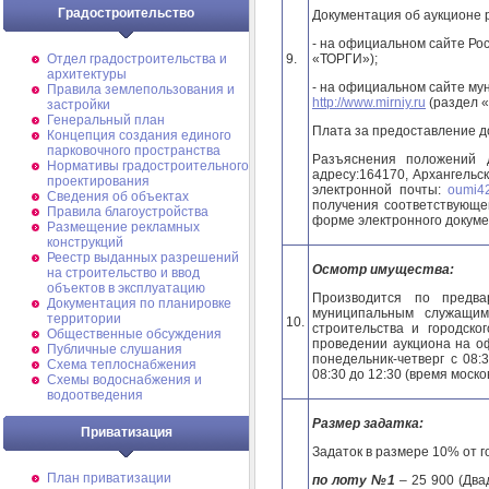
Градостроительство
Документация об аукционе
- на официальном сайте Р
9.
«ТОРГИ»);
Отдел градостроительства и
архитектуры
- на официальном сайте м
Правила землепользования и
http
://
www
.
mirniy
.
ru
(раздел 
застройки
Генеральный план
Плата за предоставление д
Концепция создания единого
парковочного пространства
Разъяснения положений 
Нормативы градостроительного
адресу:164170, Архангельска
проектирования
электронной почты:
oumi4
Сведения об объектах
получения соответствующе
Правила благоустройства
форме электронного докуме
Размещение рекламных
конструкций
Реестр выданных разрешений
Осмотр имущества:
на строительство и ввод
объектов в эксплуатацию
Производится по предв
Документация по планировке
муниципальным служащим
территории
10.
строительства и городско
Общественные обсуждения
проведении аукциона на оф
Публичные слушания
понедельник-четверг с 08:
Схема теплоснабжения
08:30 до 12:30 (время моско
Схемы водоснабжения и
водоотведения
Размер задатка:
Приватизация
Задаток в размере 10% от 
План приватизации
по лоту №1
– 25 900 (Два