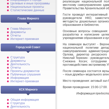
Информация о городе
реализации национальной пол
Целевые и иные программы
местному самоуправлению адми
Национальные проекты
Правительства Архангельской об
Статистические данные
Гости проведут интерактивный
руководители НКО, заместит
Глава Мирного
методисты дошкольных организ
образования и библиотек.
Глава Мирного
Основные вопросы совещания:
Документы
разработка и написание целе
Отчеты
учреждениями образования и ку
Интернет-приемная
На семинаре выступят - Верон
Городской Совет
национальной политики депа
самоуправлению администрац
Орлова, директор ресурсног
Структура
Николай Терюхин - руководител
Документы
Снежана Косач; сотрудники
Деятельность
противодействию экстремизму У
Отчеты
После семинара состоится музы
Проекты документов
– язык дружбы» модельного аген
Публичные слушания
Информация
Место проведения: актовый зал
Интернет-приемная
Время проведения: 15:00-17:00.
КСК Мирного
Информация предоста
Общая информация
Структура
Деятельность