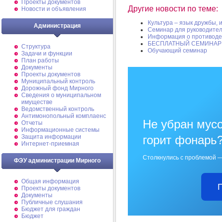
Проекты документов
Другие новости по теме:
Новости и объявления
Культура – язык дружбы,
Администрация
Cеминар для руководите
Информация о противодей
БЕСПЛАТНЫЙ СЕМИНАР 
Структура
Обучающий семинар
Задачи и функции
План работы
Документы
Проекты документов
Муниципальный контроль
Дорожный фонд Мирного
Cведения о муниципальном
имуществе
Ведомственный контроль
Антимонопольный комплаенс
Не убран мусо
Отчеты
Информационные системы
Защита информации
горит фонарь
Интернет-приемная
Столкнулись с проблемой —
ФЭУ администрации Мирного
Общая информация
Проекты документов
Документы
Публичные слушания
Бюджет для граждан
Бюджет