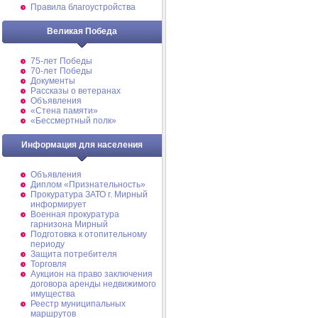
Правила благоустройства
Великая Победа
75-лет Победы
70-лет Победы
Документы
Рассказы о ветеранах
Объявления
«Стена памяти»
«Бессмертный полк»
Информация для населения
Объявления
Диплом «Признательность»
Прокуратура ЗАТО г. Мирный
информирует
Военная прокуратура
гарнизона Мирный
Подготовка к отопительному
периоду
Защита потребителя
Торговля
Аукцион на право заключения
договора аренды недвижимого
имущества
Реестр муниципальных
маршрутов