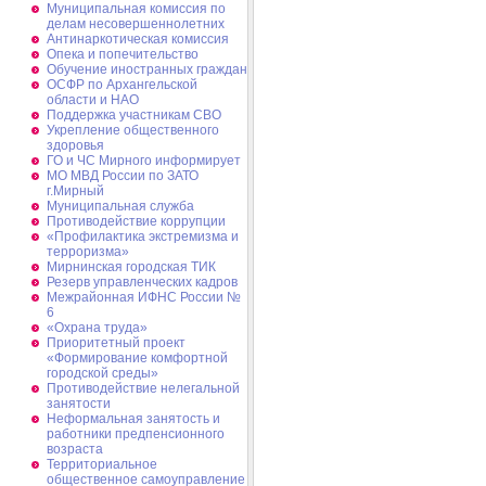
Муниципальная комиссия по
делам несовершеннолетних
Антинаркотическая комиссия
Опека и попечительство
Обучение иностранных граждан
ОСФР по Архангельской
области и НАО
Поддержка участникам СВО
Укрепление общественного
здоровья
ГО и ЧС Мирного информирует
МО МВД России по ЗАТО
г.Мирный
Муниципальная cлужба
Противодействие коррупции
«Профилактика экстремизма и
терроризма»
Мирнинская городская ТИК
Резерв управленческих кадров
Межрайонная ИФНС России №
6
«Охрана труда»
Приоритетный проект
«Формирование комфортной
городской среды»
Противодействие нелегальной
занятости
Неформальная занятость и
работники предпенсионного
возраста
Территориальное
общественное самоуправление