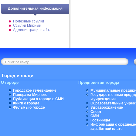
Дополнительная информация
Полезные ссылки
Ссылки Мирный
Администрация сайта
Город и люди
О городе
Предприятия города
Городское телевидение
Муниципальные предпри
Панорама Мирного
Государственные предп
Публикации о городе в СМИ
и учреждения
Книги о городе
Образовательные учреж
Фильмы о городе
Здравоохранение
Спорт
СМИ
Гостиницы
Информация о среднеме
заработной плате