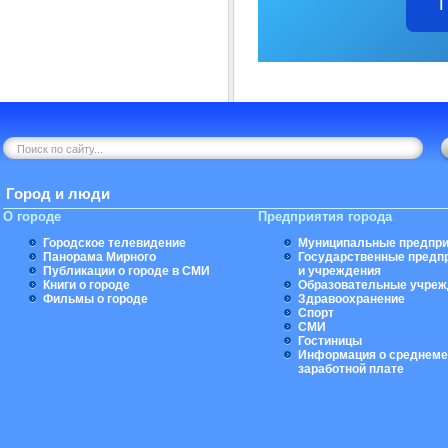
Город и люди
О городе
Предприятия города
Городское телевидение
Муниципальные предпри
Панорама Мирного
Государственные предп
Публикации о городе в СМИ
и учреждения
Книги о городе
Образовательные учреж
Фильмы о городе
Здравоохранение
Спорт
СМИ
Гостиницы
Информация о среднеме
заработной плате