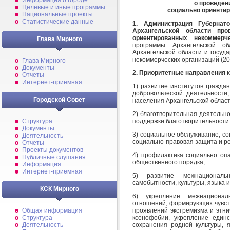
Информация о городе
о проведен
Целевые и иные программы
социально ориенти
Национальные проекты
Статистические данные
1. Администрация Губернат
Архангельской области
про
ориентированных некоммер
Глава Мирного
программы Архангельской о
Архангельской области и госуд
некоммерческих организаций (201
Глава Мирного
Документы
2. Приоритетные направления к
Отчеты
Интернет-приемная
1) развитие институтов гражда
добровольческой деятельност
Городской Совет
населения Архангельской области
2) благотворительная деятельно
поддержки благотворительности 
Структура
Документы
3) социальное обслуживание, со
Деятельность
социально-правовая защита и ре
Отчеты
Проекты документов
4) профилактика социально оп
Публичные слушания
общественного порядка;
Информация
Интернет-приемная
5) развитие межнациональ
самобытности, культуры, языка 
КСК Мирного
6) укрепление межнационал
отношений, формирующих чувст
проявлений экстремизма и этни
Общая информация
ксенофобии, укрепление единс
Структура
сохранения родной культуры, 
Деятельность