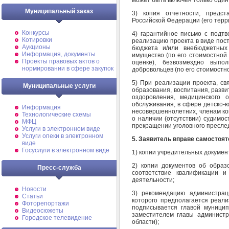
Муниципальный заказ
3) копия отчетности, предс
Российской Федерации (его терр
Конкурсы
4) гарантийное письмо с подт
Котировки
реализацию проекта в виде пост
Аукционы
бюджета и/или внебюджетных 
Информация, документы
имущество (по его стоимостной
Проекты правовых актов о
оценке), безвозмездно вып
нормировании в сфере закупок
добровольцев (по его стоимостно
5) При реализации проекта, св
Муниципальные услуги
образования, воспитания, разв
оздоровления, медицинского 
обслуживания, в сфере детско-ю
Информация
несовершеннолетних, членам ко
Технологические схемы
о наличии (отсутствии) судимос
МФЦ
прекращении уголовного пресл
Услуги в электронном виде
Услуги опеки в электронном
5. Заявитель вправе самостоя
виде
Госуслуги в электронном виде
1) копии учредительных докумен
2) копии документов об образ
Пресс-служба
соответствие квалификации и
деятельности;
Новости
3) рекомендацию администрац
Статьи
которого предполагается реал
Фоторепортажи
подписывается главой муницип
Видеосюжеты
заместителем главы администр
Городское телевидение
области);