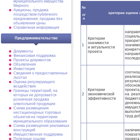
муниципального имущества
Мирного
№
Аукционы, продажа
критерии оценки з
посредством публичного
п/
п
предложения, продажа без
объявления цены
Справочная информация
направл
социал
Предпринимательство
Критерии
приори
значимости
1
значимо
и актуальности
конкре
Документы
проекта
направл
Финансовая поддержка
последо
Проекты документов
Объявления
Инвестиции
соотно
Сведения о предоставленных
реализ
льготах
резул
Оценка регулирующего
обосно
воздействия
Критерии
проекта
Границы территорий, на
2
экономической
на реал
которых не допускается
эффективности
бюджета
розничная продажа
денежн
алкогольной продукции
имуще
Схема размещения
выполня
нестационарных торговых
труд до
объектов на территории
муниципального образования
Схема размещения рекламных
налич
конструкций
показа
Имущественная поддержка
проекта
Полезные ссылки