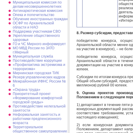
Муниципальная комиссия по
общест
делам несовершеннолетних
реализа
Антинаркотическая комиссия
деяте
Опека и попечительство
информ
Обучение иностранных граждан
«Интерн
ОСФР по Архангельской
области и НАО
Поддержка участникам СВО
8. Размер субсидии, предоста
Укрепление общественного
здоровья
победителю конкурса, осуще
ГО и ЧС Мирного информирует
Архангельской области менее од
МО МВД России по ЗАТО
на участие в конкурсе), – не бол
г.Мирный
Муниципальная cлужба
победителю конкурса, осуще
Противодействие коррупции
Архангельской области в течени
«Профилактика экстремизма и
документации на участие в конку
терроризма»
копеек.
Мирнинская городская ТИК
Субсидии по итогам конкурса пр
Резерв управленческих кадров
Общий объем субсидий, предоста
Межрайонная ИФНС России №
миллионов) рублей 00 копеек.
6
«Охрана труда»
9. Оценка проектов произво
Приоритетный проект
Положением в следующем пор
«Формирование комфортной
городской среды»
1) департамент в течение пяти 
Противодействие нелегальной
конкурсных документаций рассм
занятости
соответствие требованиям, уст
Неформальная занятость и
настоящего извещения);
работники предпенсионного
возраста
2) если конкурсная документ
Территориальное
Положением, департамент напр
общественное самоуправление