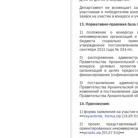
Департамент не возмещает за
участникам и победителям конк
заявок на участие в конкурсе и у
13. Нормативно-правовая база 
1) положение о конкурсах 
некоммерческих организаций и
бюджета социально ориент
утвержденное постановление
сентября 2011 года № 334-пп;
2) распоряжение администр
Правительства Архангельской
конкурсе целевых проектов
организаций в целях предост
финансирование (софинансиров
3) постановление админист
Правительства Архангельской о
изменений в постановление адм
Правительства Архангельской об
14. Приложения:
1) форма заявления на участие в
>>
zayavlenie_forma.zip
[18,89 Kb
2) проект, представляемы
ориентированных некоммерчески
>>
proekt.zip
[65,97 Kb]
<<