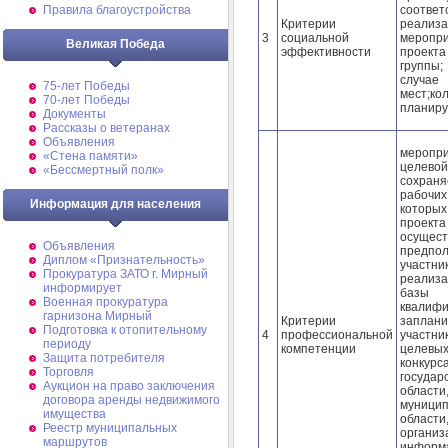
соотве
Правила благоустройства
Критерии
реализ
3
социальной
меропри
Великая Победа
эффективности
проект
группы;
случа
75-лет Победы
мест;к
70-лет Победы
планиру
Документы
Рассказы о ветеранах
Объявления
меропри
«Стена памяти»
целево
«Бессмертный полк»
сохран
рабочи
Информация для населения
которых
проекта
осущ
Объявления
предпо
Диплом «Признательность»
участн
Прокуратура ЗАТО г. Мирный
реализа
информирует
базы 
Военная прокуратура
квалифи
гарнизона Мирный
Критерии
заплан
Подготовка к отопительному
4
профессиональной
участн
периоду
компетенции
целевых
Защита потребителя
конкурс
Торговля
госуда
Аукцион на право заключения
области
договора аренды недвижимого
муници
имущества
области
Реестр муниципальных
органи
маршрутов
информа