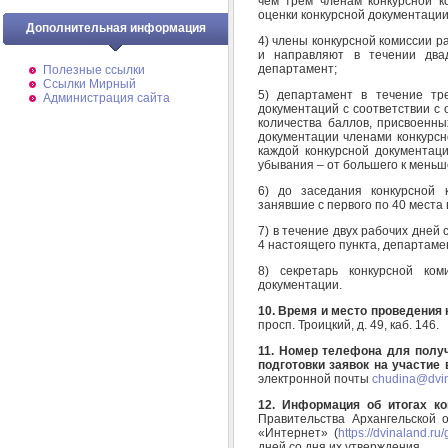
чем трем членам конкурсной к
оценки конкурсной документации
Дополнительная информация
4) члены конкурсной комиссии 
и направляют в течении два
департамент;
Полезные ссылки
Ссылки Мирный
5) департамент в течение тр
Администрация сайта
документаций с соответствии с
количества баллов, присвоенны
документации членами конкурсн
каждой конкурсной документаци
убывания – от большего к меньш
6) до заседания конкурсной 
занявшие с первого по 40 места 
7) в течение двух рабочих дней 
4 настоящего пункта, департаме
8) секретарь конкурсной ком
документации.
10. Время и место проведения 
просп. Троицкий, д. 49, каб. 146.
11. Номер телефона для полу
подготовки заявок на участие 
электронной почты
chudina@dvin
12. Информация об итогах ко
Правительства Архангельской 
«Интернет» (
https://dvinaland.r
дней со дня их утверждения.