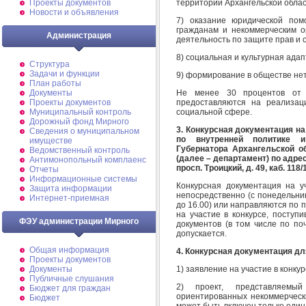
территории Архангельской облас
Проекты документов
Новости и объявления
7) оказание юридической пом
гражданам и некоммерческим о
Администрация
деятельность по защите прав и 
8) социальная и культурная адап
Структура
Задачи и функции
9) формирование в обществе не
План работы
Не менее 30 процентов от 
Документы
предоставляются на реализац
Проекты документов
социальной сфере.
Муниципальный контроль
Дорожный фонд Мирного
3. Конкурсная документация на
Cведения о муниципальном
по внутренней политике и
имуществе
Губернатора Архангельской о
Ведомственный контроль
(далее – департамент) по адрес
Антимонопольный комплаенс
просп. Троицкий, д. 49, каб. 118
Отчеты
Информационные системы
Конкурсная документация на у
Защита информации
непосредственно (с понедельника
Интернет-приемная
до 16.00) или направляются по п
на участие в конкурсе, поступ
ФЭУ администрации Мирного
документов (в том числе по поч
допускается.
Общая информация
4. Конкурсная документация дл
Проекты документов
1) заявление на участие в конку
Документы
Публичные слушания
2) проект, представляемы
Бюджет для граждан
ориентированных некоммерчески
Бюджет
может быть включен только один 