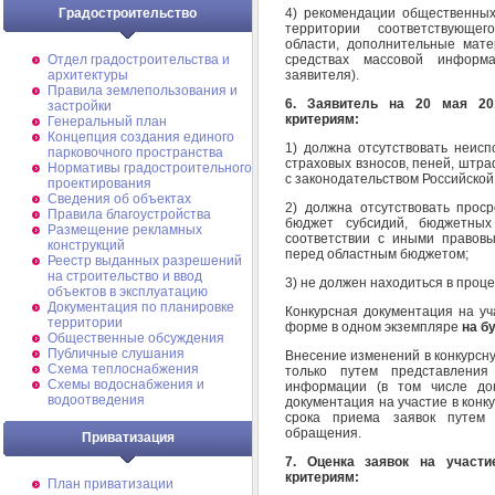
4) рекомендации общественны
Градостроительство
территории соответствующег
области, дополнительные мате
средствах массовой информ
Отдел градостроительства и
заявителя).
архитектуры
Правила землепользования и
6. Заявитель на 20 мая 20
застройки
критериям:
Генеральный план
Концепция создания единого
1) должна отсутствовать неисп
парковочного пространства
страховых взносов, пеней, штра
Нормативы градостроительного
с законодательством Российской
проектирования
Сведения об объектах
2) должна отсутствовать прос
Правила благоустройства
бюджет субсидий, бюджетных
Размещение рекламных
соответствии с иными правов
конструкций
перед областным бюджетом;
Реестр выданных разрешений
на строительство и ввод
3) не должен находиться в проце
объектов в эксплуатацию
Документация по планировке
Конкурсная документация на уч
территории
форме в одном экземпляре
на б
Общественные обсуждения
Публичные слушания
Внесение изменений в конкурсну
Схема теплоснабжения
только путем представлени
Схемы водоснабжения и
информации (в том числе док
водоотведения
документация на участие в конк
срока приема заявок путем 
обращения.
Приватизация
7. Оценка заявок на участ
критериям:
План приватизации