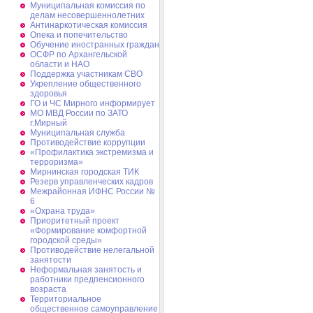
Муниципальная комиссия по
делам несовершеннолетних
Антинаркотическая комиссия
Опека и попечительство
Обучение иностранных граждан
ОСФР по Архангельской
области и НАО
Поддержка участникам СВО
Укрепление общественного
здоровья
ГО и ЧС Мирного информирует
МО МВД России по ЗАТО
г.Мирный
Муниципальная cлужба
Противодействие коррупции
«Профилактика экстремизма и
терроризма»
Мирнинская городская ТИК
Резерв управленческих кадров
Межрайонная ИФНС России №
6
«Охрана труда»
Приоритетный проект
«Формирование комфортной
городской среды»
Противодействие нелегальной
занятости
Неформальная занятость и
работники предпенсионного
возраста
Территориальное
общественное самоуправление