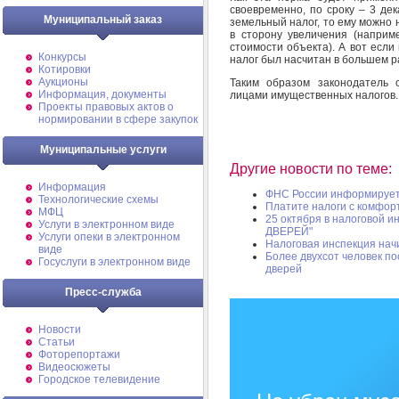
своевременно, по сроку – 3 де
Муниципальный заказ
земельный налог, то ему можно 
в сторону увеличения (наприм
стоимости объекта). А вот если
Конкурсы
налог был насчитан в большем р
Котировки
Аукционы
Таким образом законодатель 
Информация, документы
лицами имущественных налогов.
Проекты правовых актов о
нормировании в сфере закупок
Муниципальные услуги
Другие новости по теме:
Информация
ФНС России информируе
Технологические схемы
Платите налоги с комфорт
МФЦ
25 октября в налоговой 
Услуги в электронном виде
ДВЕРЕЙ"
Услуги опеки в электронном
Налоговая инспекция нач
виде
Более двухсот человек п
Госуслуги в электронном виде
дверей
Пресс-служба
Новости
Статьи
Фоторепортажи
Видеосюжеты
Городское телевидение