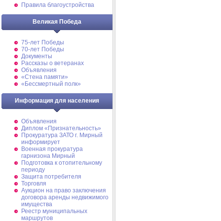
Правила благоустройства
Великая Победа
75-лет Победы
70-лет Победы
Документы
Рассказы о ветеранах
Объявления
«Стена памяти»
«Бессмертный полк»
Информация для населения
Объявления
Диплом «Признательность»
Прокуратура ЗАТО г. Мирный
информирует
Военная прокуратура
гарнизона Мирный
Подготовка к отопительному
периоду
Защита потребителя
Торговля
Аукцион на право заключения
договора аренды недвижимого
имущества
Реестр муниципальных
маршрутов