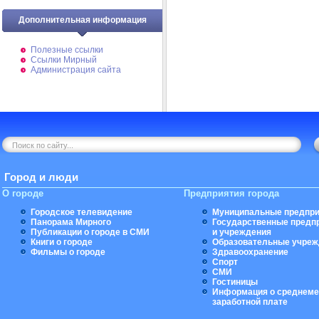
Дополнительная информация
Полезные ссылки
Ссылки Мирный
Администрация сайта
Город и люди
О городе
Предприятия города
Городское телевидение
Муниципальные предпри
Панорама Мирного
Государственные предп
Публикации о городе в СМИ
и учреждения
Книги о городе
Образовательные учреж
Фильмы о городе
Здравоохранение
Спорт
СМИ
Гостиницы
Информация о среднеме
заработной плате