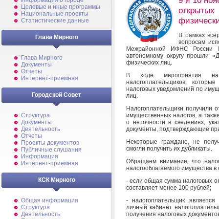
9 и 10 но
Информация о городе
Целевые и иные программы
открытых
Национальные проекты
физическ
Статистические данные
В рамках все
Глава Мирного
вопросам исп
Межрайонной ИФНС России 
автономному округу прошли «
Глава Мирного
физических лиц.
Документы
Отчеты
В ходе мероприятия нал
Интернет-приемная
налогоплательщиков, которы
налоговых уведомлений по имущ
Городской Совет
лиц.
Налогоплательщики получили о
Структура
имущественных налогов, а такж
Документы
о неточности в сведениях, ук
Деятельность
документы, подтверждающие пра
Отчеты
Некоторые граждане, не полу
Проекты документов
смогли получить их дубликаты.
Публичные слушания
Информация
Обращаем внимание, что нало
Интернет-приемная
налогооблагаемого имущества в
КСК Мирного
- если общая сумма налоговых о
составляет менее 100 рублей;
Общая информация
- налогоплательщик является
Структура
личный кабинет налогоплатель
Деятельность
получения налоговых документо