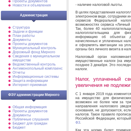
Проекты документов
- наличие налоговой льготы.
Новости и объявления
В целях представления налогоп
Администрация
электронном виде, сотрудники и
сервисов Федеральной нало
возможностях сервиса «Личный 
Структура
Так, более 40 налогоплательщ
Задачи и функции
налогоплательщика для физ
План работы
информацию об объектах д
Документы
начисленных и уплаченных нало
Проекты документов
и оформлять квитанции на упл
Муниципальный контроль
органы без личного визита в нал
Дорожный фонд Мирного
Cведения о муниципальном
Налоговый орган напоминае
имуществе
имущественные налоги (на имущ
Ведомственный контроль
позднее 3 декабря. Это последни
Антимонопольный комплаенс
налоги.
Отчеты
Информационные системы
Налог, уплаченный св
Защита информации
увеличения не подлежи
Интернет-приемная
С 1 января 2019 года изменитс
ФЭУ администрации Мирного
на имущество для физических
возможен не более чем за три
направления налогового уведо
Общая информация
основания, не допускается, ес
Проекты документов
налогов. Такое правило прописан
Документы
Российской Федерации, которы
Публичные слушания
ФЗ
.
Бюджет для граждан
Бюджет
Как эта норма будет применя