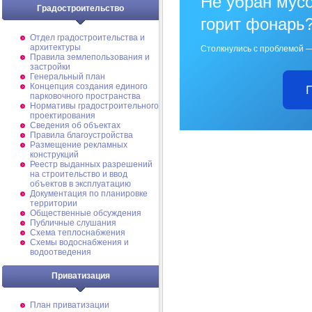
Не убран мусо
Градостроительство
горит фонарь
Отдел градостроительства и
архитектуры
Столкнулись с проблемой —
Правила землепользования и
застройки
Генеральный план
Концепция создания единого
парковочного пространства
Нормативы градостроительного
проектирования
Сведения об объектах
Правила благоустройства
Размещение рекламных
конструкций
Реестр выданных разрешений
на строительство и ввод
объектов в эксплуатацию
Документация по планировке
территории
Общественные обсуждения
Публичные слушания
Схема теплоснабжения
Схемы водоснабжения и
водоотведения
Приватизация
План приватизации