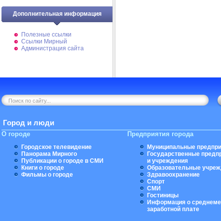
Дополнительная информация
Полезные ссылки
Ссылки Мирный
Администрация сайта
Город и люди
О городе
Предприятия города
Городское телевидение
Муниципальные предпри
Панорама Мирного
Государственные предп
Публикации о городе в СМИ
и учреждения
Книги о городе
Образовательные учреж
Фильмы о городе
Здравоохранение
Спорт
СМИ
Гостиницы
Информация о среднеме
заработной плате