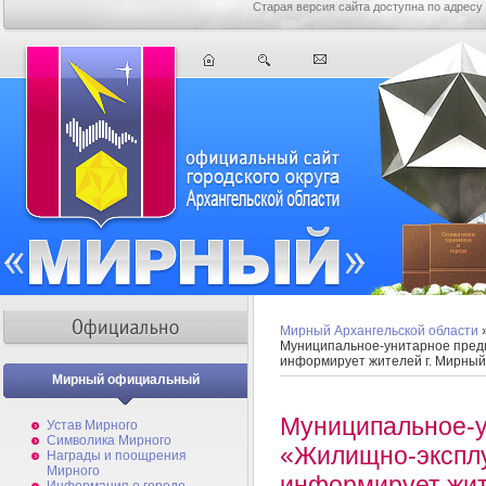
Старая версия сайта доступна по адресу
Мирный Архангельской области
Муниципальное-унитарное пред
информирует жителей г. Мирный
Мирный официальный
Муниципальное-у
Устав Мирного
Символика Мирного
«Жилищно-экспл
Награды и поощрения
Мирного
информирует жит