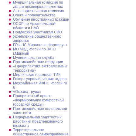
Муниципальная комиссия по
делам несовершеннолетних
Антинаркотическая комиссия
Опека и попечительство
Обучение иностранных граждан
ОСФР по Архангельской
области и НАО
Поддержка участникам СВО
Укрепление общественного
здоровья
ГО и ЧС Мирного информирует
МО МВД России по ЗАТО
г.Мирный
Муниципальная cлужба
Противодействие коррупции
«Профилактика экстремизма и
терроризма»
Мирнинская городская ТИК
Резерв управленческих кадров
Межрайонная ИФНС России №
6
«Охрана труда»
Приоритетный проект
«Формирование комфортной
городской среды»
Противодействие нелегальной
занятости
Неформальная занятость и
работники предпенсионного
возраста
Территориальное
общественное самоуправление