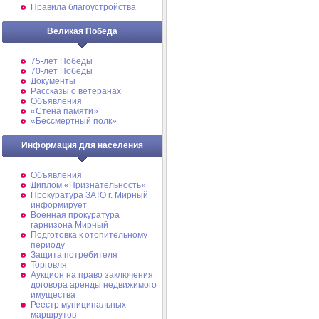
Правила благоустройства
Великая Победа
75-лет Победы
70-лет Победы
Документы
Рассказы о ветеранах
Объявления
«Стена памяти»
«Бессмертный полк»
Информация для населения
Объявления
Диплом «Признательность»
Прокуратура ЗАТО г. Мирный
информирует
Военная прокуратура
гарнизона Мирный
Подготовка к отопительному
периоду
Защита потребителя
Торговля
Аукцион на право заключения
договора аренды недвижимого
имущества
Реестр муниципальных
маршрутов