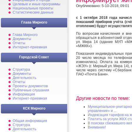
Информация о городе
Целевые и иные программы
Опубликовано: 5-10-2018, 09:01
Национальные проекты
Статистические данные
с 1 октября 2018 года начис
показаний приборов учёта (счё
Глава Мирного
отопление) будут осуществлят
По вопросам начисления и вне
Глава Мирного
обращаться в абонентский отде
Документы
ул. Мира 14 (здание МУП «МЖ
Отчеты
«МЖКК»).
Интернет-приемная
Показания индивидуальных приб
Городской Совет
20 число месяца по телефонам:
изменились). Оплата за комму
«ЖЭУ» (г. Мирный ул. Мира 14),
Структура
числе через систему «Сбербанк
Документы
ПАО «Почта Банк».
Деятельность
Отчеты
Проекты документов
Публичные слушания
Информация
Другие новости по теме:
Интернет-приемная
Муниципальное-унитарно
КСК Мирного
управление» и ...
Индексация тарифов на 
Платить за услуги ЖКХ с
Общая информация
В поисках сбежавшего ки
Структура
Внимание!
Деятельность