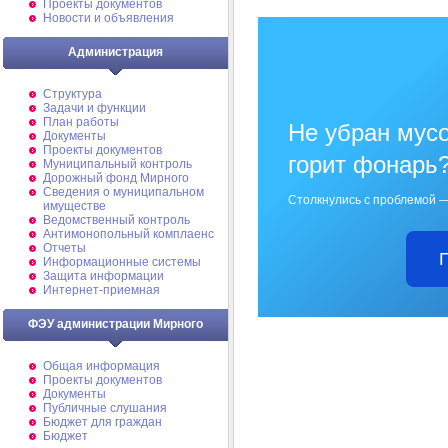
Проекты документов
Новости и объявления
Администрация
Структура
Задачи и функции
План работы
Не убран мусо
Документы
Проекты документов
горит фонарь
Муниципальный контроль
Дорожный фонд Мирного
Cведения о муниципальном
Столкнулись с проблемой —
имуществе
Ведомственный контроль
Антимонопольный комплаенс
Отчеты
Информационные системы
Защита информации
Интернет-приемная
ФЭУ администрации Мирного
Общая информация
Проекты документов
Документы
Публичные слушания
Бюджет для граждан
Бюджет