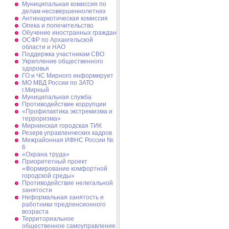
Муниципальная комиссия по
делам несовершеннолетних
Антинаркотическая комиссия
Опека и попечительство
Обучение иностранных граждан
ОСФР по Архангельской
области и НАО
Поддержка участникам СВО
Укрепление общественного
здоровья
ГО и ЧС Мирного информирует
МО МВД России по ЗАТО
г.Мирный
Муниципальная cлужба
Противодействие коррупции
«Профилактика экстремизма и
терроризма»
Мирнинская городская ТИК
Резерв управленческих кадров
Межрайонная ИФНС России №
6
«Охрана труда»
Приоритетный проект
«Формирование комфортной
городской среды»
Противодействие нелегальной
занятости
Неформальная занятость и
работники предпенсионного
возраста
Территориальное
общественное самоуправление