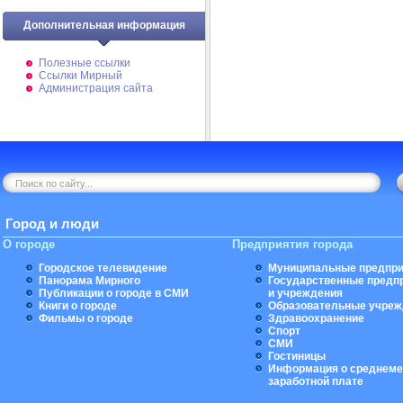
Дополнительная информация
Полезные ссылки
Ссылки Мирный
Администрация сайта
Город и люди
О городе
Предприятия города
Городское телевидение
Муниципальные предпри
Панорама Мирного
Государственные предп
Публикации о городе в СМИ
и учреждения
Книги о городе
Образовательные учреж
Фильмы о городе
Здравоохранение
Спорт
СМИ
Гостиницы
Информация о среднеме
заработной плате