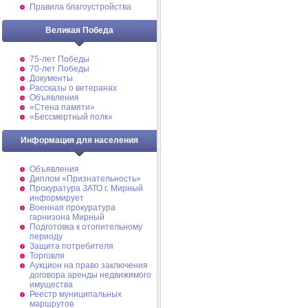
Правила благоустройства
Великая Победа
75-лет Победы
70-лет Победы
Документы
Рассказы о ветеранах
Объявления
«Стена памяти»
«Бессмертный полк»
Информация для населения
Объявления
Диплом «Признательность»
Прокуратура ЗАТО г. Мирный
информирует
Военная прокуратура
гарнизона Мирный
Подготовка к отопительному
периоду
Защита потребителя
Торговля
Аукцион на право заключения
договора аренды недвижимого
имущества
Реестр муниципальных
маршрутов