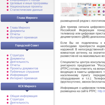
Информация о городе
Целевые и иные программы
Национальные проекты
Статистические данные
Глава Мирного
размещенной рядом с логотипом
Для приема сигнала цифрового
Глава Мирного
Российской Федерации пона
Документы
телевизор или цифровая приста
Отчеты
дециметрового (ДМВ) диапазона
Интернет-приемная
Если Вы не подключены к к
Городской Совет
необходимо приобрести индив
наружной. В непосредственной 
комнатную антенну, на значите
Структура
разместив её на максимально во
Документы
Деятельность
Специалисты центра консультац
Отчеты
унитарного предприятия "Росс
Проекты документов
(РТРС) готовы ответить на вопр
Публичные слушания
входящих в пакеты цифрового 
Информация
населенному пункту переда
Интернет-приемная
оборудования и т.п.): Телеф
(круглосуточно, звонок бесплатн
КСК Мирного
Информация о цифровом телевид
размещена на сайте РТРС:
http:/
Общая информация
Структура
Деятельность