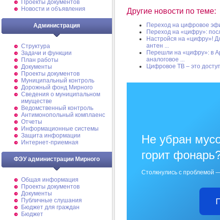
Проекты документов
Новости и объявления
Другие новости по теме:
Переход на цифровое эф
Администрация
Переход на «цифру»: пос
Настройся на «цифру»! Д
антен ...
Структура
Перешли на «цифру»: в Ар
Задачи и функции
аналоговое ...
План работы
Цифровое ТВ – это доступ
Документы
Проекты документов
Муниципальный контроль
Дорожный фонд Мирного
Cведения о муниципальном
имуществе
Ведомственный контроль
Антимонопольный комплаенс
Отчеты
Информационные системы
Защита информации
Не убран мусо
Интернет-приемная
горит фонарь
ФЭУ администрации Мирного
Столкнулись с проблемой —
Общая информация
Проекты документов
Документы
Публичные слушания
Бюджет для граждан
Бюджет