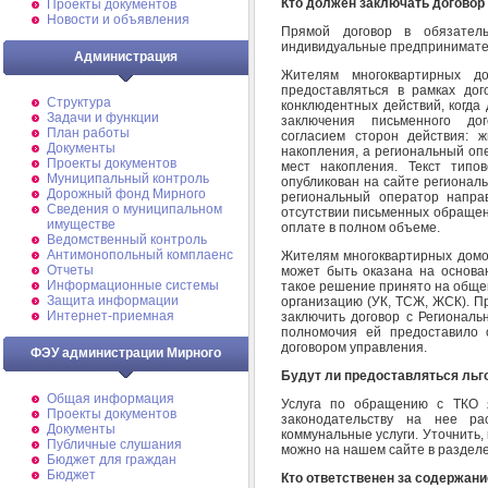
Кто должен заключать договор
Проекты документов
Новости и объявления
Прямой договор в обязател
индивидуальные предпринимат
Администрация
Жителям многоквартирных д
предоставляться в рамках до
Структура
конклюдентных действий, когда
Задачи и функции
заключения письменного до
План работы
согласием сторон действия: 
Документы
накопления, а региональный оп
Проекты документов
мест накопления. Текст типо
Муниципальный контроль
опубликован на сайте регионал
Дорожный фонд Мирного
региональный оператор напра
Cведения о муниципальном
отсутствии письменных обращен
имуществе
оплате в полном объеме.
Ведомственный контроль
Антимонопольный комплаенс
Жителям многоквартирных домо
Отчеты
может быть оказана на основа
Информационные системы
такое решение принято на обще
Защита информации
организацию (УК, ТСЖ, ЖСК). П
Интернет-приемная
заключить договор с Регионал
полномочия ей предоставило 
договором управления.
ФЭУ администрации Мирного
Будут ли предоставляться льго
Общая информация
Услуга по обращению с ТКО я
Проекты документов
законодательству на нее ра
Документы
коммунальные услуги. Уточнить,
Публичные слушания
можно на нашем сайте в раздел
Бюджет для граждан
Бюджет
Кто ответственен за содержан