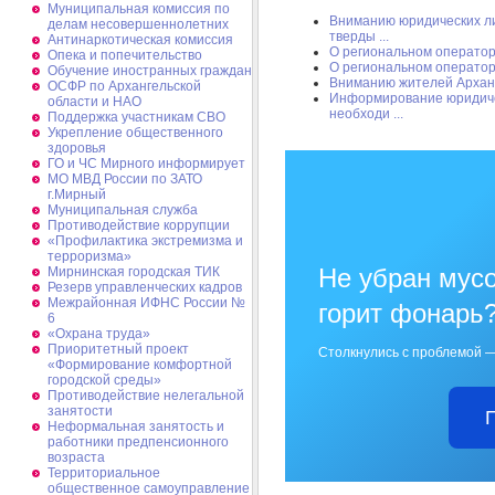
Муниципальная комиссия по
Вниманию юридических ли
делам несовершеннолетних
тверды ...
Антинаркотическая комиссия
О региональном операто
Опека и попечительство
О региональном операто
Обучение иностранных граждан
Вниманию жителей Арханг
ОСФР по Архангельской
Информирование юридиче
области и НАО
необходи ...
Поддержка участникам СВО
Укрепление общественного
здоровья
ГО и ЧС Мирного информирует
МО МВД России по ЗАТО
г.Мирный
Муниципальная cлужба
Противодействие коррупции
«Профилактика экстремизма и
терроризма»
Не убран мусо
Мирнинская городская ТИК
Резерв управленческих кадров
Межрайонная ИФНС России №
горит фонарь
6
«Охрана труда»
Приоритетный проект
Столкнулись с проблемой —
«Формирование комфортной
городской среды»
Противодействие нелегальной
занятости
Неформальная занятость и
работники предпенсионного
возраста
Территориальное
общественное самоуправление