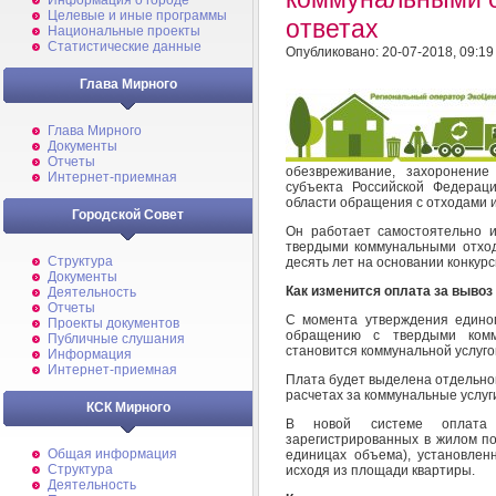
Информация о городе
Целевые и иные программы
ответах
Национальные проекты
Статистические данные
Опубликовано: 20-07-2018, 09:19
Глава Мирного
Глава Мирного
Документы
Отчеты
обезвреживание, захоронение
Интернет-приемная
субъекта Российской Федерац
области обращения с отходами 
Городской Совет
Он работает самостоятельно 
твердыми коммунальными отход
Структура
десять лет на основании конкурс
Документы
Как изменится оплата за вывоз
Деятельность
Отчеты
С момента утверждения единог
Проекты документов
обращению с твердыми комм
Публичные слушания
становится коммунальной услуг
Информация
Интернет-приемная
Плата будет выделена отдельной
расчетах за коммунальные услуг
КСК Мирного
В новой системе оплата 
зарегистрированных в жилом п
Общая информация
единицах объема), установлен
Структура
исходя из площади квартиры.
Деятельность