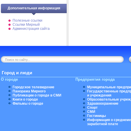
Дополнительная информация
Полезные ссылки
Ссылки Мирный
Администрация сайта
Город и люди
О городе
Предприятия города
Городское телевидение
Муниципальные предпри
Панорама Мирного
Государственные предп
Публикации о городе в СМИ
и учреждения
Книги о городе
Образовательные учреж
Фильмы о городе
Здравоохранение
Спорт
СМИ
Гостиницы
Информация о среднеме
заработной плате