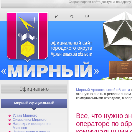
Старая версия сайта доступна по адресу
Мирный Архангельской области
что нужно знать о регионально
коммунальными отходами, в вопр
Мирный официальный
Все, что нужно з
Устав Мирного
Символика Мирного
операторе по об
Награды и поощрения
Мирного
коммунальными о