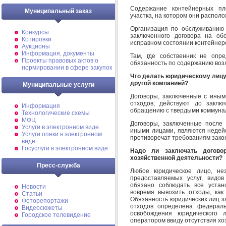
Содержание контейнерных пл
Муниципальный заказ
участка, на котором они распол
Организация по обслуживанию
Конкурсы
заключенного договора на об
Котировки
исправном состоянии контейнер
Аукционы
Информация, документы
Там, где собственник не опр
Проекты правовых актов о
обязанность по содержанию возл
нормировании в сфере закупок
Что делать юридическому лицу,
другой компанией?
Муниципальные услуги
Договоры, заключенные с иным
отходов, действуют до заклю
Информация
обращению с твердыми коммуна
Технологические схемы
МФЦ
Договоры, заключенные после 
Услуги в электронном виде
иными лицами, являются недейс
Услуги опеки в электронном
противоречат требованиям зако
виде
Госуслуги в электронном виде
Надо ли заключать догово
хозяйственной деятельности?
Пресс-служба
Любое юридическое лицо, не
предоставляемых услуг, видо
обязано соблюдать все устан
Новости
вовремя вывозить отходы, как
Статьи
Обязанность юридических лиц з
Фоторепортажи
отходов определена федераль
Видеосюжеты
освобождения юридического 
Городское телевидение
оператором ввиду отсутствия хо