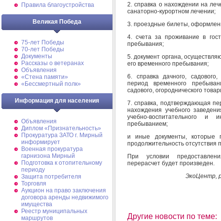
2. справка о нахождении на ле
Правила благоустройства
санаторно-курортном лечении;
Великая Победа
3. проездные билеты, оформлен
4. счета за проживание в гос
75-лет Победы
пребывания;
70-лет Победы
Документы
5. документ органа, осуществл
Рассказы о ветеранах
его временного пребывания;
Объявления
6. справка дачного, садового
«Стена памяти»
период временного пребыван
«Бессмертный полк»
садового, огороднического това
Информация для населения
7. справка, подтверждающая пе
нахождения учебного заведения
учебно-воспитательного и 
Объявления
пребыванием;
Диплом «Признательность»
Прокуратура ЗАТО г. Мирный
и иные документы, которые 
информирует
продолжительность отсутствия 
Военная прокуратура
гарнизона Мирный
При условии предоставлен
Подготовка к отопительному
перерасчет будет произведен.
периоду
ЭкоЦентр, 
Защита потребителя
Торговля
Аукцион на право заключения
договора аренды недвижимого
имущества
Реестр муниципальных
Другие новости по теме:
маршрутов