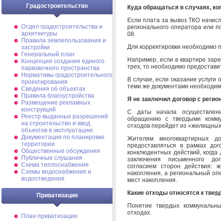
Градостроительство
Куда обращаться в случаях, к
Если плата за вывоз ТКО начис
Отдел градостроительства и
регионального оператора или п
архитектуры
08.
Правила землепользования и
Для корректировки необходимо
застройки
Генеральный план
Например, если в квартире заре
Концепция создания единого
трех, то необходимо предостави
парковочного пространства
Нормативы градостроительного
В случае, если оказание услуги
проектирования
теми же документами необходим
Сведения об объектах
Правила благоустройства
Я не заключил договор с реги
Размещение рекламных
конструкций
С даты начала осуществлен
Реестр выданных разрешений
обращению с твердыми комму
на строительство и ввод
отходов перейдет из «жилищных
объектов в эксплуатацию
Документация по планировке
Жителям многоквартирных д
территории
предоставляться в рамках до
Общественные обсуждения
конклюдентных действий, когда
Публичные слушания
заключения письменного до
Схема теплоснабжения
согласием сторон действия: 
Схемы водоснабжения и
накопления, а региональный оп
водоотведения
мест накопления.
Какие отходы относятся к тв
Приватизация
Понятие твердых коммунальны
отходах.
План приватизации