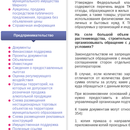
муниципального имущества
Утвержден Федеральный кла
Мирного
содержится перечень видов Т
Аукционы, продажа
отходы, образующиеся в жилых
посредством публичного
лицами, а также товары, утрати
предложения, продажа без
использования физическими ли
объявления цены
личных и бытовых нужд. К ТК
Справочная информация
образуемых у организаций и ин
На селе большой объем о
Предпринимательство
растениеводства, строитель
организовывать обращение с 
условиях?
Документы
Финансовая поддержка
Законодательством не запреще
Проекты документов
заниматься обращением с иными
Объявления
соглашением сторон отдельн
Инвестиции
регоператором.
Сведения о предоставленных
льготах
В случае, если количество за
Оценка регулирующего
отличается от количества фак
воздействия
сумма оплаты за услугу, какие
Границы территорий, на
куда обращаться c данным вопр
которых не допускается
розничная продажа
При возникновении оснований 
алкогольной продукции
нужно предоставить в абон
Схема размещения
управляющей организации подт
нестационарных торговых
объектов на территории
К таким документам могут отно
муниципального образования
354):
Схема размещения рекламных
конструкций
1. копия приказа о направл
Имущественная поддержка
приложением копий проездных б
Полезные ссылки