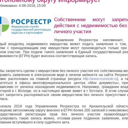
бликовано: 4-06-2018, 15:09
Cобственники могут запрет
действия с недвижимостью без
личного участия
Управление Росреестра напоминает, 
дый владелец недвижимого имущества может подать заявление о том,
лки с принадлежащим ему имуществом могут производиться только при
ном участии. При подаче такого заявления в Единый государственный ре
вижимости (ЕГРН) будет внесена соответствующая запись.
бы запретить сделки с имуществом без личного участия его собственника м
равить заявление в электронном виде в личном кабинете на сайте Росрее
рвис расположен на главной странице ресурса
http://www.rosreestr.ru
), а т
атиться в офисы многофункционального центра «Мои документы», при
ависимо от региона нахождения недвижимости. Например, гражданин вла
ртирой в г. Вологде, но в настоящее время живет в г. Котласе. В этом случа
ет запретить распоряжаться своим имуществом без личного присутствия и
ласа.
начала 2018 года Управлением Росреестра по Архангельской област
ецкому автономному округу внесено в ЕГРН более 200 записей о невозможн
сударственной регистрации прав без личного участия правообладате
улировать такую запись можно, отозвав ранее поданное заявление, ил
овании вступившего в силу судебного акта.