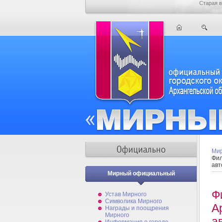
Старая в
Мир
Фил
авт
Мирный официальный
Ф
Устав Мирного
Символика Мирного
А
Награды и поощрения
Мирного
а