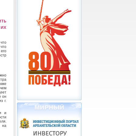
ить
 их
что
 что
 его
естр
ожно
стра
акже
чем
деет
е он
з г.
и и
ости
ля.
и на