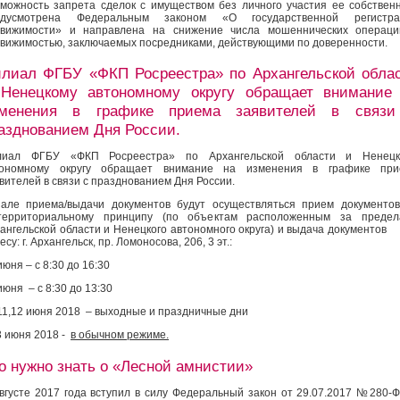
можность запрета сделок с имуществом без личного участия ее собствен
едусмотрена Федеральным законом «О государственной регистра
движимости» и направлена на снижение числа мошеннических операци
вижимостью, заключаемых посредниками, действующими по доверенности.
лиал ФГБУ «ФКП Росреестра» по Архангельской обла
Ненецкому автономному округу обращает внимание
менения в графике приема заявителей в связ
азднованием Дня России.
лиал ФГБУ «ФКП Росреестра» по Архангельской области и Ненецк
тономному округу обращает внимание на изменения в графике при
вителей в связи с празднованием Дня России.
але приема/выдачи документов будут осуществляться прием документо
стерриториальному принципу (по объектам расположенным за предел
ангельской области и Ненецкого автономного округа) и выдача документо
есу: г. Архангельск, пр. Ломоносова, 206, 3 эт.:
июня – с 8:30 до 16:30
июня – с 8:30 до 13:30
11,12 июня 2018 – выходные и праздничные дни
3 июня 2018 -
в обычном режиме.
о нужно знать о «Лесной амнистии»
вгусте 2017 года вступил в силу Федеральный закон от 29.07.2017 №280-Ф