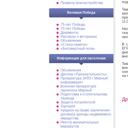
под
Правила благоустройства
Так
Великая Победа
кап
пр
11.
75-лет Победы
70-лет Победы
Нео
Документы
тех
Рассказы о ветеранах
орг
Объявления
В с
«Стена памяти»
ЕГР
«Бессмертный полк»
дне
вне
Информация для населения
Так
вне
Объявления
сни
Диплом «Признательность»
на 
Прокуратура ЗАТО г. Мирный
информирует
Военная прокуратура
гарнизона Мирный
Подготовка к отопительному
периоду
Др
Защита потребителя
Торговля
Аукцион на право заключения
договора аренды недвижимого
имущества
Реестр муниципальных
маршрутов