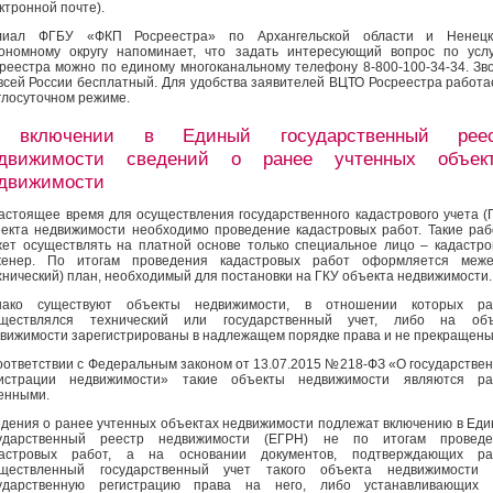
ктронной почте).
лиал ФГБУ «ФКП Росреестра» по Архангельской области и Ненецк
ономному округу напоминает, что задать интересующий вопрос по усл
реестра можно по единому многоканальному телефону 8-800-100-34-34. Зв
всей России бесплатный. Для удобства заявителей ВЦТО Росреестра работа
глосуточном режиме.
 включении в Единый государственный реес
движимости сведений о ранее учтенных объек
движимости
астоящее время для осуществления государственного кадастрового учета (
екта недвижимости необходимо проведение кадастровых работ. Такие ра
ет осуществлять на платной основе только специальное лицо – кадастр
женер. По итогам проведения кадастровых работ оформляется меже
хнический) план, необходимый для постановки на ГКУ объекта недвижимости.
нако существуют объекты недвижимости, в отношении которых ра
уществлялся технический или государственный учет, либо на объ
вижимости зарегистрированы в надлежащем порядке права и не прекращены
оответствии с Федеральным законом от 13.07.2015 №218-ФЗ «О государстве
гистрации недвижимости» такие объекты недвижимости являются ра
енными.
дения о ранее учтенных объектах недвижимости подлежат включению в Ед
сударственный реестр недвижимости (ЕГРН) не по итогам проведе
дастровых работ, а на основании документов, подтверждающих ра
уществленный государственный учет такого объекта недвижимости 
сударственную регистрацию права на него, либо устанавливающих 