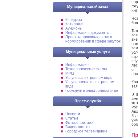
нар
гос
Муниципальный заказ
инт
Нов
Конкурсы
бол
Котировки
Аукционы
Так
Информация, документы
воз
Проекты правовых актов о
вне
нормировании в сфере закупок
выя
зем
Муниципальные услуги
ус
стр
слу
Информация
лес
Технологические схемы
о 
МФЦ
нов
Услуги в электронном виде
Кро
Услуги опеки в электронном
зая
виде
Госуслуги в электронном виде
В ц
амн
Пресс-служба
ко
Рос
Арх
Новости
бы
Статьи
уча
Фоторепортажи
орг
Видеосюжеты
Городское телевидение
Пр