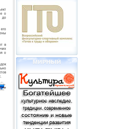
ект
ие о
 до
 его
шены
ют в
очих
ия о
ядок
льно
ктов
.