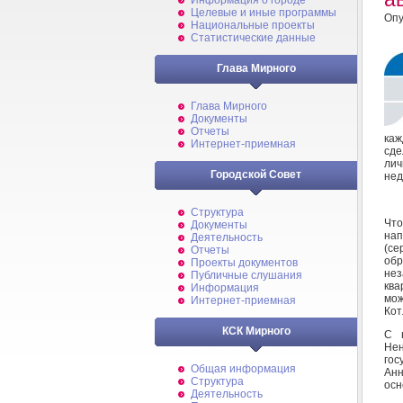
Информация о городе
Целевые и иные программы
Опу
Национальные проекты
Статистические данные
Глава Мирного
Глава Мирного
Документы
Отчеты
каж
Интернет-приемная
сде
лич
Городской Совет
нед
Структура
Что
Документы
нап
Деятельность
(се
Отчеты
обр
Проекты документов
нез
Публичные слушания
ква
Информация
мож
Интернет-приемная
Кот
КСК Мирного
С 
Нен
го
Общая информация
Анн
Структура
осн
Деятельность