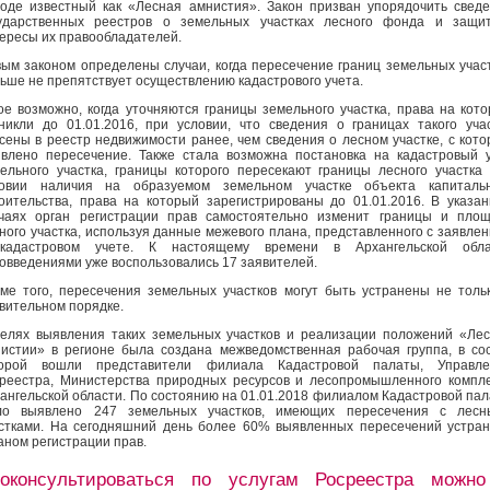
оде известный как «Лесная амнистия». Закон призван упорядочить свед
ударственных реестров о земельных участках лесного фонда и защит
ересы их правообладателей.
ым законом определены случаи, когда пересечение границ земельных учас
ьше не препятствует осуществлению кадастрового учета.
ое возможно, когда уточняются границы земельного участка, права на кот
никли до 01.01.2016, при условии, что сведения о границах такого уча
сены в реестр недвижимости ранее, чем сведения о лесном участке, с кот
влено пересечение. Также стала возможна постановка на кадастровый 
ельного участка, границы которого пересекают границы лесного участка
ловии наличия на образуемом земельном участке объекта капитальн
оительства, права на который зарегистрированы до 01.01.2016. В указа
чаях орган регистрации прав самостоятельно изменит границы и пло
ного участка, используя данные межевого плана, представленного с заявле
кадастровом учете. К настоящему времени в Архангельской обла
овведениями уже воспользовались 17 заявителей.
ме того, пересечения земельных участков могут быть устранены не толь
вительном порядке.
елях выявления таких земельных участков и реализации положений «Ле
истии» в регионе была создана межведомственная рабочая группа, в со
торой вошли представители филиала Кадастровой палаты, Управле
реестра, Министерства природных ресурсов и лесопромышленного компл
ангельской области. По состоянию на 01.01.2018 филиалом Кадастровой па
ло выявлено 247 земельных участков, имеющих пересечения с лесн
стками. На сегодняшний день более 60% выявленных пересечений устра
аном регистрации прав.
оконсультироваться по услугам Росреестра можн