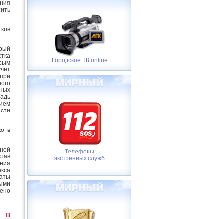
ения
ить
тков
орый
стка
Городское ТВ online
орым
учет
 при
ого
нных
щадь
нием
сти
ко в
сной
Телефоны
став
экстренных служб
ния
екса
латы
ыми
нено
о в