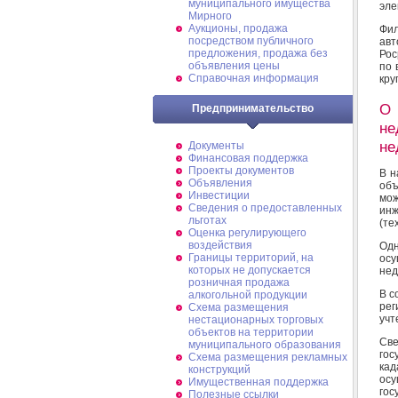
муниципального имущества
эле
Мирного
Аукционы, продажа
Фи
посредством публичного
авт
предложения, продажа без
Рос
объявления цены
по 
Справочная информация
кру
О
Предпринимательство
не
не
Документы
Финансовая поддержка
Проекты документов
В н
Объявления
объ
Инвестиции
мож
Сведения о предоставленных
ин
льготах
(те
Оценка регулирующего
воздействия
Од
Границы территорий, на
ос
которых не допускается
нед
розничная продажа
В с
алкогольной продукции
ре
Схема размещения
учт
нестационарных торговых
объектов на территории
Све
муниципального образования
го
Схема размещения рекламных
ка
конструкций
ос
Имущественная поддержка
го
Полезные ссылки