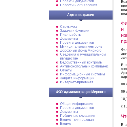
Проекты документов
Воз
Новости и объявления
пр
не
нед
Администрация
Фи
Структура
и 
Задачи и функции
из
План работы
Документы
пр
Проекты документов
Муниципальный контроль
Фи
Дорожный фонд Мирного
ав
Cведения о муниципальном
зая
имуществе
Ведомственный контроль
В з
Антимонопольный комплаенс
эк
Отчеты
Арх
Информационные системы
адр
Защита информации
Интернет-приемная
08 
09 
ФЭУ администрации Мирного
10,
Общая информация
c 1
Проекты документов
Документы
Чт
Публичные слушания
Бюджет для граждан
Бюджет
В а