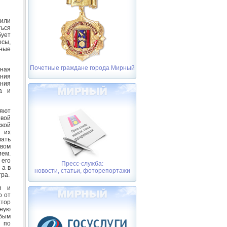
или
ться
бует
сы,
ные
Почетные граждане города Мирный
иная
ания
ения
а и
яют
вой
ской
 их
вать
твом
ием.
 его
Пресс-служба:
 а в
новости, статьи, фоторепортажи
тра.
м и
о от
атор
ную
юбым
и по