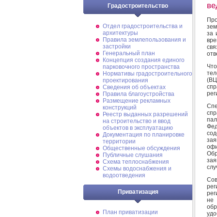
ве
Градостроительство
Пр
Отдел градостроительства и
зем
архитектуры
за 
Правила землепользования и
вре
застройки
свя
Генеральный план
отв
Концепция создания единого
Что
парковочного пространства
тел
Нормативы градостроительного
(ВЦ
проектирования
сп
Сведения об объектах
рег
Правила благоустройства
Размещение рекламных
Сп
конструкций
сп
Реестр выданных разрешений
пал
на строительство и ввод
Фед
объектов в эксплуатацию
сод
Документация по планировке
зая
территории
офи
Общественные обсуждения
Обр
Публичные слушания
зая
Схема теплоснабжения
слу
Схемы водоснабжения и
водоотведения
Со
рег
Приватизация
рег
не 
обр
План приватизации
удо