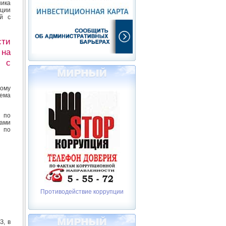
ника
ции
й с
сти
 на
и с
ому
ема
в по
ами
в по
Противодействие коррупции
З, в