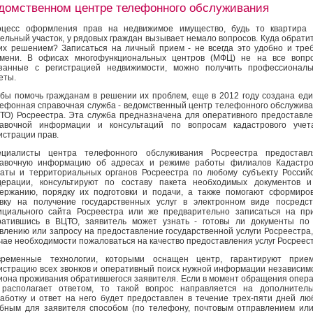
домственном центре телефонного обслуживания
оцесс оформления прав на недвижимое имущество, будь то квартира 
ельный участок, у рядовых граждан вызывает немало вопросов. Куда обрати
их решением? Записаться на личный прием - не всегда это удобно и тре
мени. В офисах многофункциональных центров (МФЦ) не на все вопро
занные с регистрацией недвижимости, можно получить профессиональ
еты.
бы помочь гражданам в решении их проблем, еще в 2012 году создана ед
ефонная справочная служба - ведомственный центр телефонного обслужив
ТО) Росреестра. Эта служба предназначена для оперативного предоставл
равочной информации и консультаций по вопросам кадастрового учет
истрации прав.
ециалисты центра телефонного обслуживания Росреестра предоставл
равочную информацию об адресах и режиме работы филиалов Кадастро
аты и территориальных органов Росреестра по любому субъекту Россий
ерации, консультируют по составу пакета необходимых документов и
ержанию, порядку их подготовки и подачи, а также помогают сформиро
вку на получение государственных услуг в электронном виде посредс
циального сайта Росреестра или же предварительно записаться на пр
атившись в ВЦТО, заявитель может узнать - готовы ли документы по
влению или запросу на предоставление государственной услуги Росреестра,
чае необходимости пожаловаться на качество предоставления услуг Росреес
временные технологии, которыми оснащен центр, гарантируют прие
истрацию всех звонков и оперативный поиск нужной информации независим
иона проживания обратившегося заявителя. Если в момент обращения опер
располагает ответом, то такой вопрос направляется на дополнитель
аботку и ответ на него будет предоставлен в течение трех-пяти дней л
бным для заявителя способом (по телефону, почтовым отправлением ил