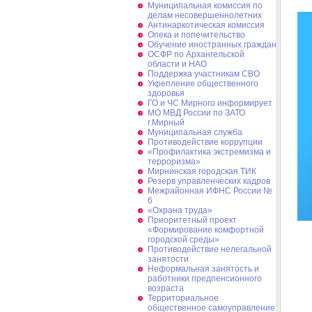
Муниципальная комиссия по
делам несовершеннолетних
Антинаркотическая комиссия
Опека и попечительство
Обучение иностранных граждан
ОСФР по Архангельской
области и НАО
Поддержка участникам СВО
Укрепление общественного
здоровья
ГО и ЧС Мирного информирует
МО МВД России по ЗАТО
г.Мирный
Муниципальная cлужба
Противодействие коррупции
«Профилактика экстремизма и
терроризма»
Мирнинская городская ТИК
Резерв управленческих кадров
Межрайонная ИФНС России №
6
«Охрана труда»
Приоритетный проект
«Формирование комфортной
городской среды»
Противодействие нелегальной
занятости
Неформальная занятость и
работники предпенсионного
возраста
Территориальное
общественное самоуправление