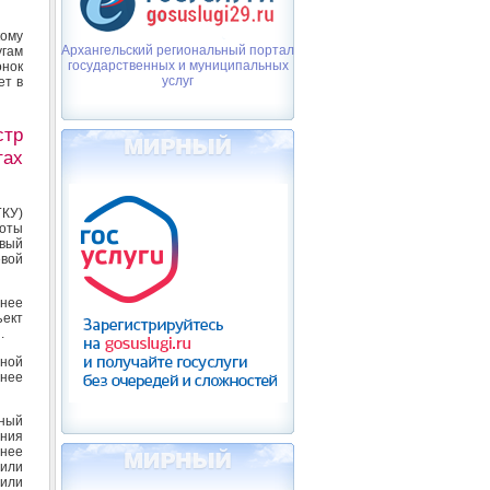
ому
Архангельский региональный портал
угам
государственных и муниципальных
онок
услуг
ет в
тр
тах
ГКУ)
боты
овый
вой
нее
ект
.
нной
нее
иный
ния
нее
или
или