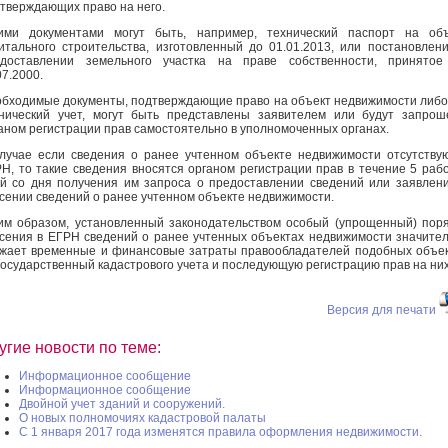
тверждающих право на него.
ими документами могут быть, например, технический паспорт на объ
итального строительства, изготовленный до 01.01.2013, или постановлен
едоставлении земельного участка на праве собственности, принятое
07.2000.
бходимые документы, подтверждающие право на объект недвижимости либо
нический учет, могут быть представлены заявителем или будут запро
аном регистрации прав самостоятельно в уполномоченных органах.
лучае если сведения о ранее учтенном объекте недвижимости отсутству
Н, то такие сведения вносятся органом регистрации прав в течение 5 раб
й со дня получения им запроса о предоставлении сведений или заявлен
сении сведений о ранее учтенном объекте недвижимости.
им образом, установленный законодательством особый (упрощенный) пор
сения в ЕГРН сведений о ранее учтенных объектах недвижимости значите
жает временные и финансовые затраты правообладателей подобных объе
государственный кадастрового учета и последующую регистрацию прав на них
Версия для печати
угие новости по теме:
Информационное сообщение
Информационное сообщение
Двойной учет зданий и сооружений.
О новых полномочиях кадастровой палаты
С 1 января 2017 года изменятся правила оформления недвижимости.