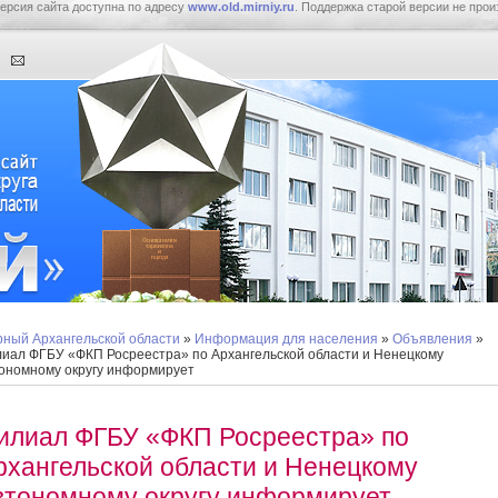
ерсия сайта доступна по адресу
www.old.mirniy.ru
. Поддержка старой версии не прои
ный Архангельской области
»
Информация для населения
»
Объявления
»
иал ФГБУ «ФКП Росреестра» по Архангельской области и Ненецкому
ономному округу информирует
илиал ФГБУ «ФКП Росреестра» по
рхангельской области и Ненецкому
втономному округу информирует