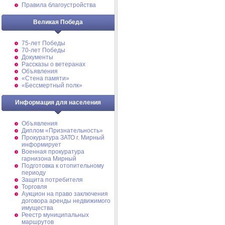
Правила благоустройства
Великая Победа
75-лет Победы
70-лет Победы
Документы
Рассказы о ветеранах
Объявления
«Стена памяти»
«Бессмертный полк»
Информация для населения
Объявления
Диплом «Признательность»
Прокуратура ЗАТО г. Мирный
информирует
Военная прокуратура
гарнизона Мирный
Подготовка к отопительному
периоду
Защита потребителя
Торговля
Аукцион на право заключения
договора аренды недвижимого
имущества
Реестр муниципальных
маршрутов