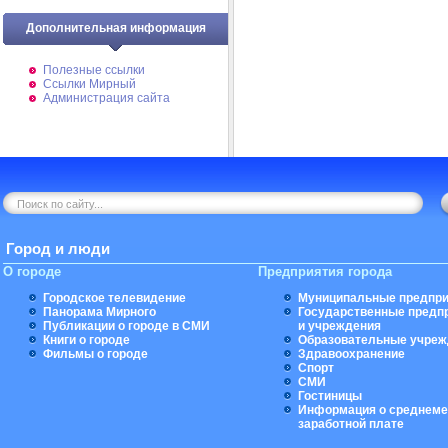
Дополнительная информация
Полезные ссылки
Ссылки Мирный
Администрация сайта
Город и люди
О городе
Предприятия города
Городское телевидение
Муниципальные предпри
Панорама Мирного
Государственные предп
Публикации о городе в СМИ
и учреждения
Книги о городе
Образовательные учреж
Фильмы о городе
Здравоохранение
Спорт
СМИ
Гостиницы
Информация о среднеме
заработной плате