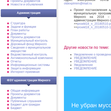
Проекты документов
otdexplmirn@mail.ru
Новости и объявления
Проект постановления а
Администрация
муниципальную програм
Мирного на 2018 – 2
администрации Мирного о
Структура
>>
proekt18_n_20180510.p
Задачи и функции
>>
proekt18_n_20180510-1
План работы
Документы
Проекты документов
Муниципальный контроль
Дорожный фонд Мирного
Другие новости по теме:
Cведения о муниципальном
имуществе
Ведомственный контроль
Уведомление о проведен
Антимонопольный комплаенс
УВЕДОМЛЕНИЕ
Отчеты
УВЕДОМЛЕНИЕ
Информационные системы
Уведомление
Защита информации
УВЕДОМЛЕНИЕ
Интернет-приемная
ФЭУ администрации Мирного
Общая информация
Проекты документов
Документы
Публичные слушания
Не убран мусо
Бюджет для граждан
Бюджет