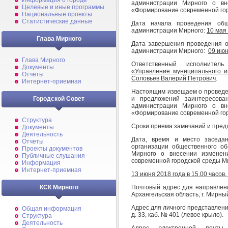
Информация о городе
администрации Мирного о вн
Целевые и иные программы
«Формирование современной гор
Национальные проекты
Статистические данные
Дата начала проведения общ
администрации Мирного:
10 мая
Глава Мирного
Дата завершения проведения о
администрации Мирного:
09 июн
Глава Мирного
Ответственный исполнител
Документы
«Управление муниципального им
Отчеты
Соловьев Валерий Петрович
.
Интернет-приемная
Настоящим извещаем о проведе
и предложений заинтересова
Городской Совет
администрации Мирного о вн
«Формирование современной гор
Структура
Сроки приема замечаний и пред
Документы
Деятельность
Дата, время и место заседа
Отчеты
организации общественного о
Проекты документов
Мирного о внесении изменен
Публичные слушания
современной городской среды Ми
Информация
Интернет-приемная
13 июня 2018 года в 15.00 часов
Почтовый адрес для направлен
КСК Мирного
Архангельская область, г. Мирный,
Адрес для личного представлени
Общая информация
д. 33, каб. № 401 (левое крыло).
Структура
Деятельность
Адрес электронной почт