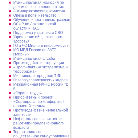
Муниципальная комиссия по
делам несовершеннолетних
Антинаркотическая комиссия
Опека и попечительство
Обучение иностранных граждан
ОСФР по Архангельской
области и НАО
Поддержка участникам СВО
Укрепление общественного
здоровья
ГО и ЧС Мирного информирует
МО МВД России по ЗАТО
г.Мирный
Муниципальная cлужба
Противодействие коррупции
«Профилактика экстремизма и
терроризма»
Мирнинская городская ТИК
Резерв управленческих кадров
Межрайонная ИФНС России №
6
«Охрана труда»
Приоритетный проект
«Формирование комфортной
городской среды»
Противодействие нелегальной
занятости
Неформальная занятость и
работники предпенсионного
возраста
Территориальное
общественное самоуправление