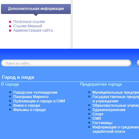
Дополнительная информация
Полезные ссылки
Ссылки Мирный
Администрация сайта
Город и люди
О городе
Предприятия города
Городское телевидение
Муниципальные предпри
Панорама Мирного
Государственные предп
Публикации о городе в СМИ
и учреждения
Книги о городе
Образовательные учреж
Фильмы о городе
Здравоохранение
Спорт
СМИ
Гостиницы
Информация о среднеме
заработной плате