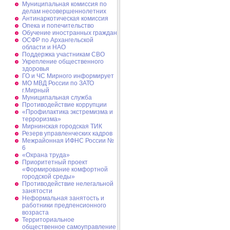
Муниципальная комиссия по
делам несовершеннолетних
Антинаркотическая комиссия
Опека и попечительство
Обучение иностранных граждан
ОСФР по Архангельской
области и НАО
Поддержка участникам СВО
Укрепление общественного
здоровья
ГО и ЧС Мирного информирует
МО МВД России по ЗАТО
г.Мирный
Муниципальная cлужба
Противодействие коррупции
«Профилактика экстремизма и
терроризма»
Мирнинская городская ТИК
Резерв управленческих кадров
Межрайонная ИФНС России №
6
«Охрана труда»
Приоритетный проект
«Формирование комфортной
городской среды»
Противодействие нелегальной
занятости
Неформальная занятость и
работники предпенсионного
возраста
Территориальное
общественное самоуправление