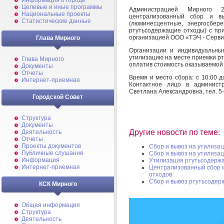
Информация о городе
Целевые и иные программы
Администрацией Мирного 
Национальные проекты
централизованный сбор и в
Статистические данные
(люминесцентные, энергосбе
ртутьсодержащие отходы) с пр
организацией ООО «ТЭЧ - Сервис»
Глава Мирного
Организации и индивидуальны
утилизацию на месте приемки рт
Глава Мирного
оплатив стоимость оказываемой 
Документы
Отчеты
Время и место сбора: с 10:00 д
Интернет-приемная
Контактное лицо в админист
Светлана Александровна, тел. 5-
Городской Совет
Структура
Документы
Другие новости по теме:
Деятельность
Отчеты
Проекты документов
Cбор и вывоз на утилиза
Публичные слушания
Сбор и вывоз на утилиза
Информация
Утилизация ртутьсодерж
Интернет-приемная
Централизованный сбор 
отходов
Сбор и вывоз ртутьсодер
КСК Мирного
Общая информация
Структура
Деятельность