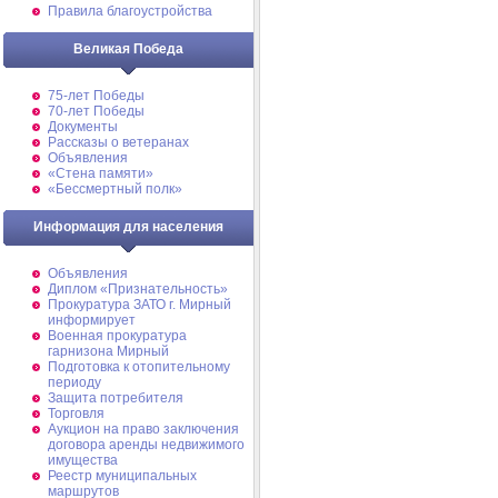
Правила благоустройства
Великая Победа
75-лет Победы
70-лет Победы
Документы
Рассказы о ветеранах
Объявления
«Стена памяти»
«Бессмертный полк»
Информация для населения
Объявления
Диплом «Признательность»
Прокуратура ЗАТО г. Мирный
информирует
Военная прокуратура
гарнизона Мирный
Подготовка к отопительному
периоду
Защита потребителя
Торговля
Аукцион на право заключения
договора аренды недвижимого
имущества
Реестр муниципальных
маршрутов