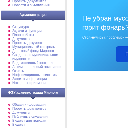
Проекты документов
Новости и объявления
Администрация
Не убран мусо
горит фонарь
Структура
Задачи и функции
План работы
Столкнулись с проблемой —
Документы
Проекты документов
Муниципальный контроль
Дорожный фонд Мирного
Cведения о муниципальном
имуществе
Ведомственный контроль
Антимонопольный комплаенс
Отчеты
Информационные системы
Защита информации
Интернет-приемная
ФЭУ администрации Мирного
Общая информация
Проекты документов
Документы
Публичные слушания
Бюджет для граждан
Бюджет