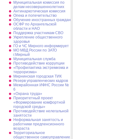
Муниципальная комиссия по
делам несовершеннолетних
Антинаркотическая комиссия
Опека и попечительство
Обучение иностранных граждан
ОСФР по Архангельской
области и НАО
Поддержка участникам СВО
Укрепление общественного
здоровья
ГО и ЧС Мирного информирует
МО МВД России по ЗАТО
г.Мирный
Муниципальная cлужба
Противодействие коррупции
«Профилактика экстремизма и
терроризма»
Мирнинская городская ТИК
Резерв управленческих кадров
Межрайонная ИФНС России №
6
«Охрана труда»
Приоритетный проект
«Формирование комфортной
городской среды»
Противодействие нелегальной
занятости
Неформальная занятость и
работники предпенсионного
возраста
Территориальное
общественное самоуправление