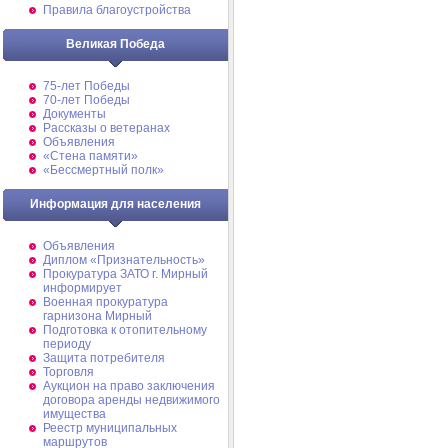
Правила благоустройства
Великая Победа
75-лет Победы
70-лет Победы
Документы
Рассказы о ветеранах
Объявления
«Стена памяти»
«Бессмертный полк»
Информация для населения
Объявления
Диплом «Признательность»
Прокуратура ЗАТО г. Мирный
информирует
Военная прокуратура
гарнизона Мирный
Подготовка к отопительному
периоду
Защита потребителя
Торговля
Аукцион на право заключения
договора аренды недвижимого
имущества
Реестр муниципальных
маршрутов