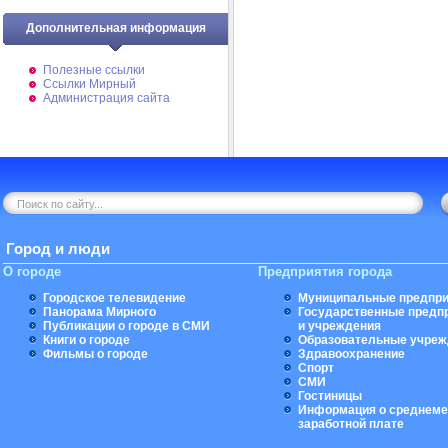
Дополнительная информация
Полезные ссылки
Ссылки Мирный
Администрация сайта
Город и люди
О городе
Предприятия города
Городское телевидение
Муниципальные предпри
Панорама Мирного
Государственные предп
Публикации о городе в СМИ
и учреждения
Книги о городе
Образовательные учреж
Фильмы о городе
Здравоохранение
Спорт
СМИ
Гостиницы
Информация о среднеме
заработной плате