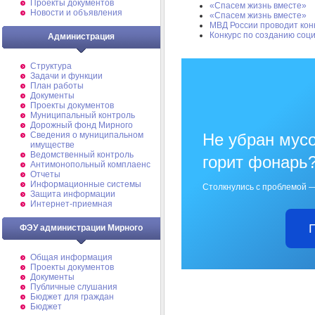
Проекты документов
«Спасем жизнь вместе»
Новости и объявления
«Спасем жизнь вместе»
МВД России проводит кон
Конкурс по созданию соц
Администрация
Структура
Задачи и функции
План работы
Документы
Проекты документов
Муниципальный контроль
Дорожный фонд Мирного
Cведения о муниципальном
Не убран мусо
имуществе
Ведомственный контроль
горит фонарь
Антимонопольный комплаенс
Отчеты
Информационные системы
Столкнулись с проблемой —
Защита информации
Интернет-приемная
ФЭУ администрации Мирного
Общая информация
Проекты документов
Документы
Публичные слушания
Бюджет для граждан
Бюджет