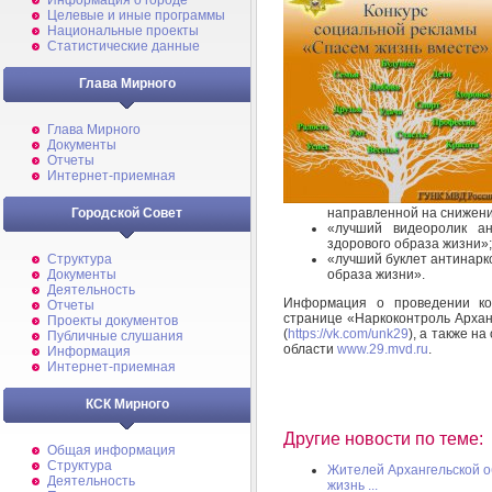
Информация о городе
Целевые и иные программы
Национальные проекты
Статистические данные
Глава Мирного
Глава Мирного
Документы
Отчеты
Интернет-приемная
направленной на снижени
Городской Совет
«лучший видеоролик ан
здорового образа жизни»;
«лучший буклет антинарк
Структура
образа жизни».
Документы
Деятельность
Информация о проведении ко
Отчеты
странице «Наркоконтроль Архан
Проекты документов
(
https://vk.com/unk29
), а также н
Публичные слушания
области
www.29.mvd.ru
.
Информация
Интернет-приемная
КСК Мирного
Другие новости по теме:
Общая информация
Структура
Жителей Архангельской о
Деятельность
жизнь ...