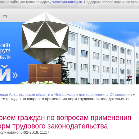
ерсия сайта доступна по адресу
www.old.mirniy.ru
. Поддержка старой версии не прои
ный Архангельской области
»
Информация для населения
»
Объявления
»
ем граждан по вопросам применения норм трудового законодательства
рием граждан по вопросам применения
орм трудового законодательства
бликовано: 6-02-2018, 11:17