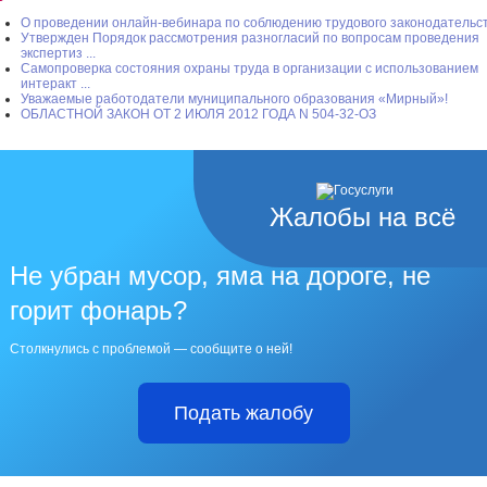
О проведении онлайн-вебинара по соблюдению трудового законодательс
Утвержден Порядок рассмотрения разногласий по вопросам проведения
экспертиз ...
Самопроверка состояния охраны труда в организации с использованием
интеракт ...
Уважаемые работодатели муниципального образования «Мирный»!
ОБЛАСТНОЙ ЗАКОН ОТ 2 ИЮЛЯ 2012 ГОДА N 504-32-ОЗ
Жалобы на всё
Не убран мусор, яма на дороге, не
горит фонарь?
Столкнулись с проблемой — сообщите о ней!
Подать жалобу