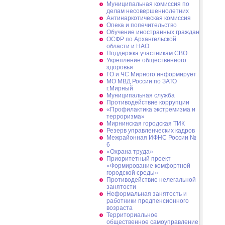
Муниципальная комиссия по
делам несовершеннолетних
Антинаркотическая комиссия
Опека и попечительство
Обучение иностранных граждан
ОСФР по Архангельской
области и НАО
Поддержка участникам СВО
Укрепление общественного
здоровья
ГО и ЧС Мирного информирует
МО МВД России по ЗАТО
г.Мирный
Муниципальная cлужба
Противодействие коррупции
«Профилактика экстремизма и
терроризма»
Мирнинская городская ТИК
Резерв управленческих кадров
Межрайонная ИФНС России №
6
«Охрана труда»
Приоритетный проект
«Формирование комфортной
городской среды»
Противодействие нелегальной
занятости
Неформальная занятость и
работники предпенсионного
возраста
Территориальное
общественное самоуправление