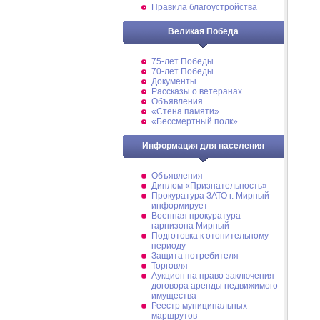
Правила благоустройства
Великая Победа
75-лет Победы
70-лет Победы
Документы
Рассказы о ветеранах
Объявления
«Стена памяти»
«Бессмертный полк»
Информация для населения
Объявления
Диплом «Признательность»
Прокуратура ЗАТО г. Мирный
информирует
Военная прокуратура
гарнизона Мирный
Подготовка к отопительному
периоду
Защита потребителя
Торговля
Аукцион на право заключения
договора аренды недвижимого
имущества
Реестр муниципальных
маршрутов