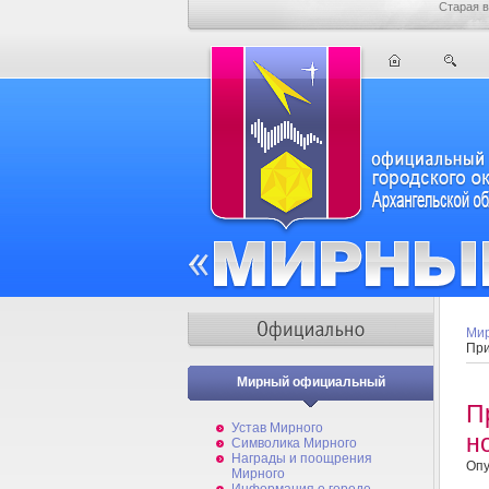
Старая в
Мир
При
Мирный официальный
П
Устав Мирного
н
Символика Мирного
Награды и поощрения
Опу
Мирного