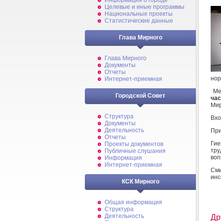
Информация о городе
Целевые и иные программы
Национальные проекты
Статистические данные
Глава Мирного
Глава Мирного
Документы
Отчеты
нор
Интернет-приемная
Мер
Городской Совет
час
Мир
Структура
Вхо
Документы
Деятельность
При
Отчеты
Гие
Проекты документов
тру
Публичные слушания
воп
Информация
Интернет-приемная
См
инс
КСК Мирного
Общая информация
Структура
Деятельность
Др