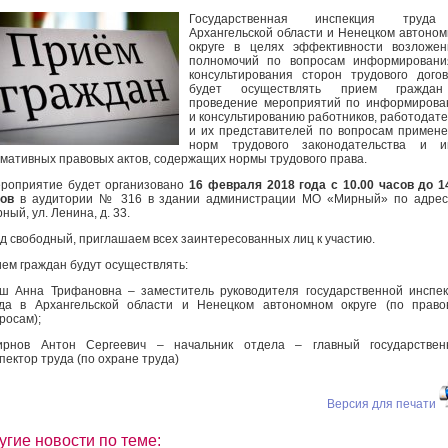
Государственная инспекция труд
Архангельской области и Ненецком автоно
округе в целях эффективности возложен
полномочий по вопросам информировани
консультирования сторон трудового дого
будет осуществлять прием гражда
проведение мероприятий по информирова
и консультированию работников, работодат
и их представителей по вопросам примен
норм трудового законодательства и и
мативных правовых актов, содержащих нормы трудового права.
оприятие будет организовано
16 февраля 2018 года с 10.00 часов до 1
ов
в аудитории № 316 в здании администрации МО «Мирный» по адресу
ный, ул. Ленина, д. 33.
д свободный, приглашаем всех заинтересованных лиц к участию.
ем граждан будут осуществлять:
ш Анна Трифановна – заместитель руководителя государственной инспе
да в Архангельской области и Ненецком автономном округе (по прав
росам);
ирнов Антон Сергеевич – начальник отдела – главный государствен
пектор труда (по охране труда)
Версия для печати
угие новости по теме: