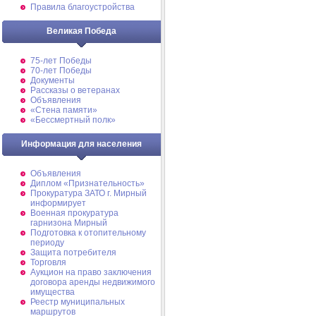
Правила благоустройства
Великая Победа
75-лет Победы
70-лет Победы
Документы
Рассказы о ветеранах
Объявления
«Стена памяти»
«Бессмертный полк»
Информация для населения
Объявления
Диплом «Признательность»
Прокуратура ЗАТО г. Мирный
информирует
Военная прокуратура
гарнизона Мирный
Подготовка к отопительному
периоду
Защита потребителя
Торговля
Аукцион на право заключения
договора аренды недвижимого
имущества
Реестр муниципальных
маршрутов