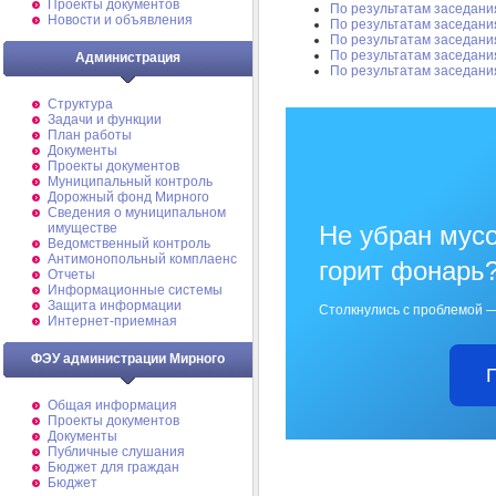
Проекты документов
По результатам заседани
Новости и объявления
По результатам заседани
По результатам заседани
По результатам заседани
Администрация
По результатам заседани
Структура
Задачи и функции
План работы
Документы
Проекты документов
Муниципальный контроль
Дорожный фонд Мирного
Cведения о муниципальном
имуществе
Не убран мусо
Ведомственный контроль
Антимонопольный комплаенс
горит фонарь
Отчеты
Информационные системы
Защита информации
Столкнулись с проблемой —
Интернет-приемная
ФЭУ администрации Мирного
Общая информация
Проекты документов
Документы
Публичные слушания
Бюджет для граждан
Бюджет