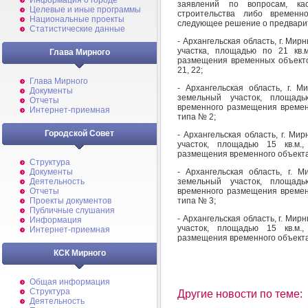
Информация о городе
заявлений по вопросам, ка
Целевые и иные программы
строительства либо временн
Национальные проекты
следующее решение о предварит
Статистические данные
- Архангельская область, г. Мир
участка, площадью по 21 кв.
Глава Мирного
размещения временных объекто
21, 22;
Глава Мирного
- Архангельская область, г.
Документы
земельный участок, площадь
Отчеты
временного размещения времен
Интернет-приемная
типа № 2;
Городской Совет
- Архангельская область, г. М
участок, площадью 15 кв.м.
размещения временного объекта
Структура
- Архангельская область, г. 
Документы
земельный участок, площадь
Деятельность
временного размещения времен
Отчеты
типа № 3;
Проекты документов
Публичные слушания
- Архангельская область, г. Мир
Информация
участок, площадью 15 кв.м.
Интернет-приемная
размещения временного объекта
КСК Мирного
Общая информация
Структура
Другие новости по теме:
Деятельность