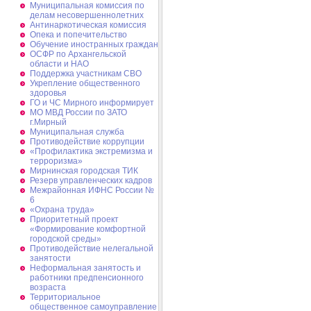
Муниципальная комиссия по
делам несовершеннолетних
Антинаркотическая комиссия
Опека и попечительство
Обучение иностранных граждан
ОСФР по Архангельской
области и НАО
Поддержка участникам СВО
Укрепление общественного
здоровья
ГО и ЧС Мирного информирует
МО МВД России по ЗАТО
г.Мирный
Муниципальная cлужба
Противодействие коррупции
«Профилактика экстремизма и
терроризма»
Мирнинская городская ТИК
Резерв управленческих кадров
Межрайонная ИФНС России №
6
«Охрана труда»
Приоритетный проект
«Формирование комфортной
городской среды»
Противодействие нелегальной
занятости
Неформальная занятость и
работники предпенсионного
возраста
Территориальное
общественное самоуправление