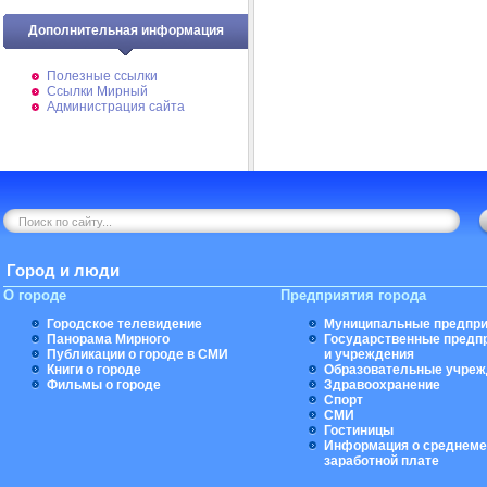
Дополнительная информация
Полезные ссылки
Ссылки Мирный
Администрация сайта
Город и люди
О городе
Предприятия города
Городское телевидение
Муниципальные предпри
Панорама Мирного
Государственные предп
Публикации о городе в СМИ
и учреждения
Книги о городе
Образовательные учреж
Фильмы о городе
Здравоохранение
Спорт
СМИ
Гостиницы
Информация о среднеме
заработной плате