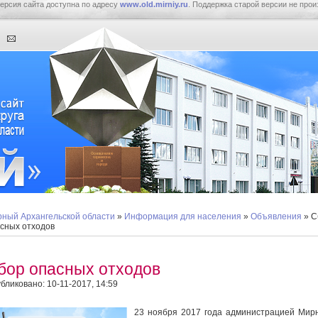
ерсия сайта доступна по адресу
www.old.mirniy.ru
. Поддержка старой версии не прои
ный Архангельской области
»
Информация для населения
»
Объявления
» С
сных отходов
бор опасных отходов
бликовано: 10-11-2017, 14:59
23 ноября 2017 года администрацией Мир