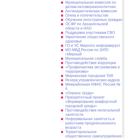
Муниципальная комиссия по
делам несовершеннолетних
Антинаркотическая комиссия
Опека и попечительство
Обучение иностранных граждан
ОСФР по Архангельской
области и НАО
Поддержка участникам СВО
Укрепление общественного
здоровья
ГО и ЧС Мирного информирует
МО МВД России по ЗАТО
г.Мирный
Муниципальная cлужба
Противодействие коррупции
«Профилактика экстремизма и
терроризма»
Мирнинская городская ТИК
Резерв управленческих кадров
Межрайонная ИФНС России №
6
«Охрана труда»
Приоритетный проект
«Формирование комфортной
городской среды»
Противодействие нелегальной
занятости
Неформальная занятость и
работники предпенсионного
возраста
Территориальное
общественное самоуправление