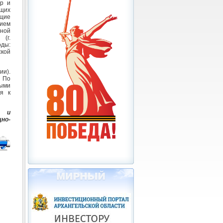
ор и
щих
ющие
нием
ной
(г.
оды:
ской
ии).
 По
ыми
я к
е и
но-