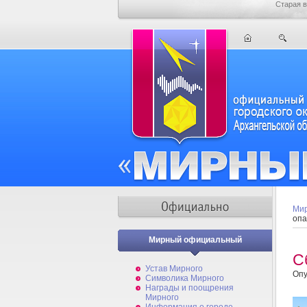
Старая в
Мир
опа
Мирный официальный
С
Устав Мирного
Опу
Символика Мирного
Награды и поощрения
Мирного