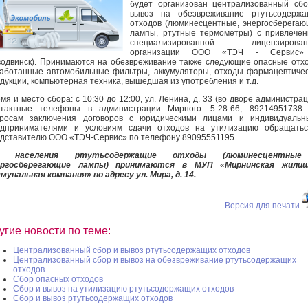
будет организован централизованный сб
вывоз на обезвреживание ртутьсодержа
отходов (люминесцентные, энергосберега
лампы, ртутные термометры) с привлече
специализированной лицензирован
организации ООО «ТЭЧ - Сервис» 
одвинск). Принимаются на обезвреживание также следующие опасные отх
аботанные автомобильные фильтры, аккумуляторы, отходы фармацевтиче
дукции, компьютерная техника, вышедшая из употребления и т.д.
мя и место сбора: с 10:30 до 12:00, ул. Ленина, д. 33 (во дворе администрац
нтактные телефоны в администрации Мирного: 5-28-66, 89214951738.
просам заключения договоров с юридическими лицами и индивидуальн
едпринимателями и условиям сдачи отходов на утилизацию обращатьс
дставителю ООО «ТЭЧ-Сервис» по телефону 89095551195.
 населения ртутьсодержащие отходы (люминесцентны
ергосберегающие лампы) принимаются в МУП «Мирнинская жилищ
мунальная компания» по адресу ул. Мира, д. 14.
Версия для печати
угие новости по теме:
Централизованный сбор и вывоз ртутьсодержащих отходов
Централизованный сбор и вывоз на обезвреживание ртутьсодержащих
отходов
Сбор опасных отходов
Сбор и вывоз на утилизацию ртутьсодержащих отходов
Сбор и вывоз ртутьсодержащих отходов