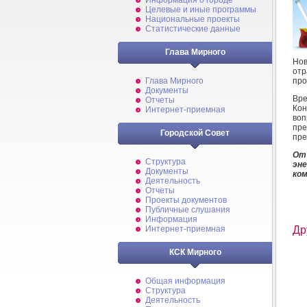
Информация о городе
Целевые и иные программы
Национальные проекты
Статистические данные
Глава Мирного
Нов
отр
про
Глава Мирного
Документы
Вре
Отчеты
Ко
Интернет-приемная
во
пр
Городской Совет
пре
От
Структура
эн
Документы
ком
Деятельность
Отчеты
Проекты документов
Публичные слушания
Информация
Интернет-приемная
Др
КСК Мирного
Общая информация
Структура
Деятельность