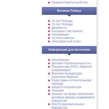
Правила благоустройства
Великая Победа
75-лет Победы
70-лет Победы
Документы
Рассказы о ветеранах
Объявления
«Стена памяти»
«Бессмертный полк»
Информация для населения
Объявления
Диплом «Признательность»
Прокуратура ЗАТО г. Мирный
информирует
Военная прокуратура
гарнизона Мирный
Подготовка к отопительному
периоду
Защита потребителя
Торговля
Аукцион на право заключения
договора аренды недвижимого
имущества
Реестр муниципальных
маршрутов