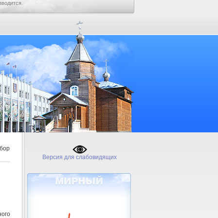
зводится.
бор
Версия для слабовидящих
ного