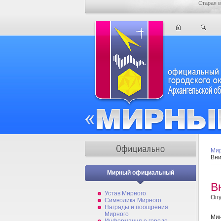
Старая в
Мир
Вни
Мирный официальный
В
Устав Мирного
Опу
Символика Мирного
Награды и поощрения
Мирного
Мин