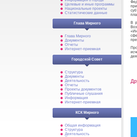
Информация о городе
Фе
Целевые и иные программы
при
Национальные проекты
су
Статистические данные
пла
В р
Глава Мирного
Воз
«Ин
сф
Глава Мирного
пре
Документы
Отчеты
Пр
Интернет-приемная
исч
дея
Городской Совет
Структура
Документы
Деятельность
Др
Отчеты
Проекты документов
Публичные слушания
Информация
Интернет-приемная
КСК Мирного
Общая информация
Структура
Деятельность