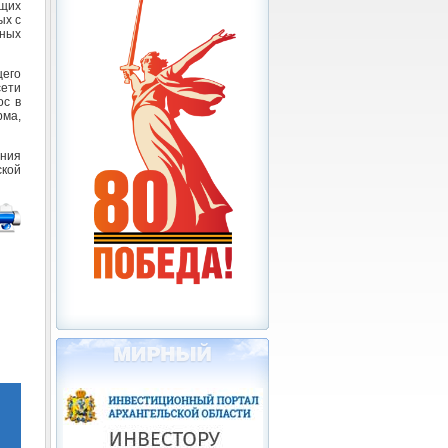
щих
ых с
ных
его
сети
ос в
ма,
ния
ской