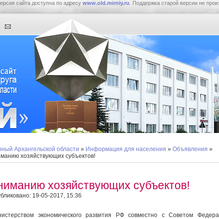
ерсия сайта доступна по адресу
www.old.mirniy.ru
. Поддержка старой версии не прои
ный Архангельской области
»
Информация для населения
»
Объявления
»
манию хозяйствующих субъектов!
ниманию хозяйствующих субъектов!
бликовано: 19-05-2017, 15:36
истерством экономического развития РФ совместно с Советом Федера