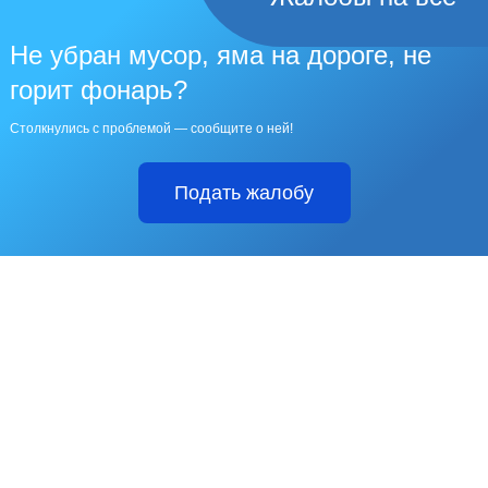
Не убран мусор, яма на дороге, не
горит фонарь?
Столкнулись с проблемой — сообщите о ней!
Подать жалобу