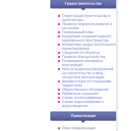
Градостроительство
Отдел градостроительства и
архитектуры
Правила землепользования и
застройки
Генеральный план
Концепция создания единого
парковочного пространства
Нормативы градостроительного
проектирования
Сведения об объектах
Правила благоустройства
Размещение рекламных
конструкций
Реестр выданных разрешений
на строительство и ввод
объектов в эксплуатацию
Документация по планировке
территории
Общественные обсуждения
Публичные слушания
Схема теплоснабжения
Схемы водоснабжения и
водоотведения
Приватизация
План приватизации