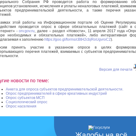
дерального Собрания РФ проводится работа по формированию об
нципов установления, исчисления и уплаты неналоговых платежей, взимаем
бъектов предпринимательской деятельности, а также перечня указан
тежей.
амках этой работы на Информационном портале об Оценке Регулирующ
действия проводится опрос в сфере обязательных платежей (сайт в 
тернет» -
orv.gov.ru
, далее – раздел «Новости», 11 апреля 2017 года «Опр
ере необходимых и обязательных платежей», либо интерактивная фор
длагаемая к заполнению
https://goo.gl/forms/cBtH2cbjRoUgvroC2
).
осим принять участие в указанном опросе в целях формирова
ерпывающего перечня платежей, взимаемых с субъектов предприниматель
тельности.
Версия для печати
угие новости по теме:
Анкета для опроса субъектов предпринимательской деятельности.
Опрос предпринимателей в сфере креативных индустрий
Опрос субъектов МСП
Социологический опрос
Опрос населения
Жалобы на всё