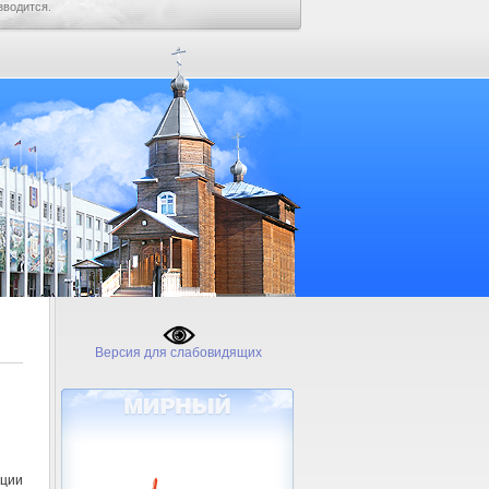
зводится.
Версия для слабовидящих
ции