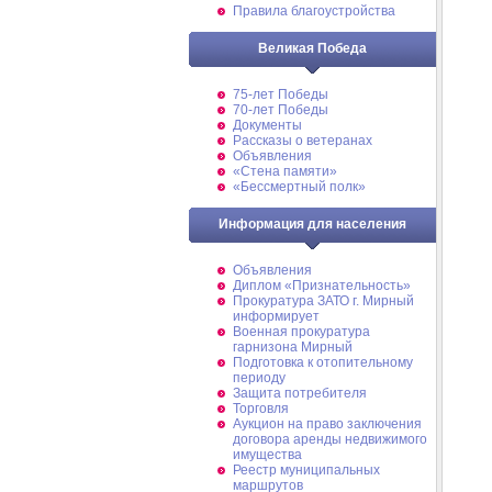
Правила благоустройства
Великая Победа
75-лет Победы
70-лет Победы
Документы
Рассказы о ветеранах
Объявления
«Стена памяти»
«Бессмертный полк»
Информация для населения
Объявления
Диплом «Признательность»
Прокуратура ЗАТО г. Мирный
информирует
Военная прокуратура
гарнизона Мирный
Подготовка к отопительному
периоду
Защита потребителя
Торговля
Аукцион на право заключения
договора аренды недвижимого
имущества
Реестр муниципальных
маршрутов