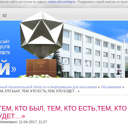
ерсия сайта доступна по адресу
www.old.mirniy.ru
. Поддержка старой версии не прои
ный Архангельской области
»
Информация для населения
»
Объявления
»
М, КТО БЫЛ, ТЕМ, КТО ЕСТЬ,ТЕМ, КТО БУДЕТ…»
ТЕМ, КТО БЫЛ, ТЕМ, КТО ЕСТЬ,ТЕМ, КТО
УДЕТ…»
бликовано: 11-04-2017, 11:27