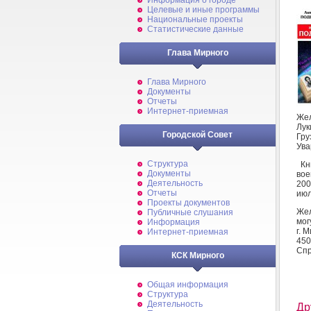
Информация о городе
Целевые и иные программы
Национальные проекты
Статистические данные
Глава Мирного
Глава Мирного
Документы
Отчеты
Интернет-приемная
Жел
Лук
Городской Совет
Гру
Ува
Структура
Кн
Документы
вое
Деятельность
200
Отчеты
июл
Проекты документов
Жел
Публичные слушания
мог
Информация
г. 
Интернет-приемная
45
Спр
КСК Мирного
Общая информация
Структура
Деятельность
Др