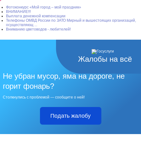
Фотоконкурс «Мой город – мой праздник»
ВНИМАНИЕ!!!
Выплата денежной компенсации
Телефоны ОМВД России по ЗАТО Мирный и вышестоящих организаций,
осуществляющ ...
Вниманию цветоводов - любителей!
Жалобы на всё
Не убран мусор, яма на дороге, не
горит фонарь?
Столкнулись с проблемой — сообщите о ней!
Подать жалобу