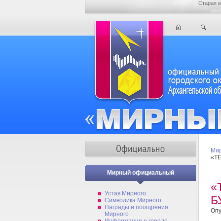
Старая в
Мир
«ТЕ
Мирный официальный
«
Устав Мирного
Б
Символика Мирного
Награды и поощрения
Опу
Мирного