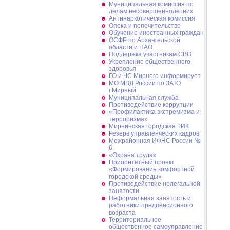
Муниципальная комиссия по
делам несовершеннолетних
Антинаркотическая комиссия
Опека и попечительство
Обучение иностранных граждан
ОСФР по Архангельской
области и НАО
Поддержка участникам СВО
Укрепление общественного
здоровья
ГО и ЧС Мирного информирует
МО МВД России по ЗАТО
г.Мирный
Муниципальная cлужба
Противодействие коррупции
«Профилактика экстремизма и
терроризма»
Мирнинская городская ТИК
Резерв управленческих кадров
Межрайонная ИФНС России №
6
«Охрана труда»
Приоритетный проект
«Формирование комфортной
городской среды»
Противодействие нелегальной
занятости
Неформальная занятость и
работники предпенсионного
возраста
Территориальное
общественное самоуправление