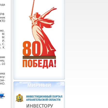
ода
 РФ
ник
 КТО
нко,
 М.
 М.
, И.
, С.
, К.
ами
аниц
1-10
ника
есу:
ске-
НО.