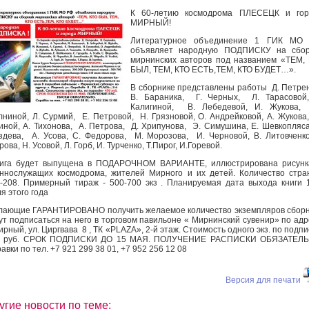
К 60-летию космодрома ПЛЕСЕЦК и гор
МИРНЫЙ!
Литературное объединение 1 ГИК МО
объявляет народную ПОДПИСКУ на сбор
мирнинских авторов под названием «ТЕМ,
БЫЛ, ТЕМ, КТО ЕСТЬ,ТЕМ, КТО БУДЕТ…».
В сборнике представлены работы Д. Петре
В. Бараника, Г. Черных, Л. Тарасовой,
Калигиной, В. Лебедевой, И. Жукова,
ниной, Л. Сурмий, Е. Петровой, Н. Грязновой, О. Андрейковой, А. Жукова
иной, А. Тихонова, А. Петрова, Д. Хрипунова, Э. Симушина, Е. Шевкопляса
здева, А. Усова, С. Федорова, М. Морозова, И. Черновой, В. Литовченко
рова, Н. Усовой, Л. Горб, И. Турченко, Т.Пирог, И.Горевой.
ига будет выпущена в ПОДАРОЧНОМ ВАРИАНТЕ, иллюстрирована рисунк
ннослужащих космодрома, жителей Мирного и их детей. Количество стр
-208. Примерный тираж - 500-700 экз . Планируемая дата выхода книги 
я этого года
ающие ГАРАНТИРОВАНО получить желаемое количество экземпляров сбор
ут подписаться на него в торговом павильоне « Мирнинский сувенир» по адр
Мирный, ул. Циргвава 8 , ТК «PLAZA», 2-й этаж. Стоимость одного экз. по подпи
0 руб. СРОК ПОДПИСКИ ДО 15 МАЯ. ПОЛУЧЕНИЕ РАСПИСКИ ОБЯЗАТЕЛЬ
авки по тел. +7 921 299 38 01, +7 952 256 12 08
Версия для печати
угие новости по теме: