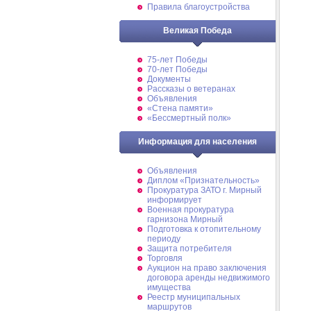
Правила благоустройства
Великая Победа
75-лет Победы
70-лет Победы
Документы
Рассказы о ветеранах
Объявления
«Стена памяти»
«Бессмертный полк»
Информация для населения
Объявления
Диплом «Признательность»
Прокуратура ЗАТО г. Мирный
информирует
Военная прокуратура
гарнизона Мирный
Подготовка к отопительному
периоду
Защита потребителя
Торговля
Аукцион на право заключения
договора аренды недвижимого
имущества
Реестр муниципальных
маршрутов