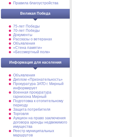
Правила благоустройства
Великая Победа
75-лет Победы
70-лет Победы
Документы
Рассказы о ветеранах
Объявления
«Стена памяти»
«Бессмертный полк»
Информация для населения
Объявления
Диплом «Признательность»
Прокуратура ЗАТО г. Мирный
информирует
Военная прокуратура
гарнизона Мирный
Подготовка к отопительному
периоду
Защита потребителя
Торговля
Аукцион на право заключения
договора аренды недвижимого
имущества
Реестр муниципальных
маршрутов