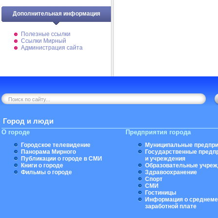
Дополнительная информация
Полезные ссылки
Ссылки Мирный
Администрация сайта
Город и люди
О городе
Предприятия города
Городское телевидение
Муниципальные предпри
Панорама Мирного
Государственные предп
Публикации о городе в СМИ
и учреждения
Книги о городе
Образовательные учреж
Фильмы о городе
Здравоохранение
Спорт
СМИ
Гостиницы
Информация о среднеме
заработной плате