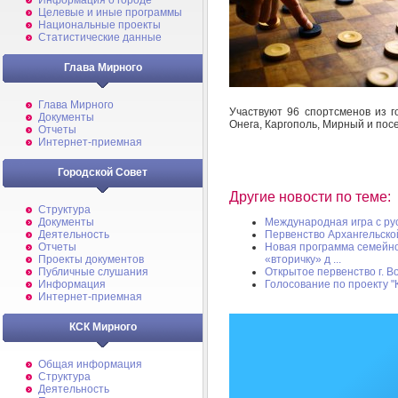
Информация о городе
Целевые и иные программы
Национальные проекты
Статистические данные
Глава Мирного
Глава Мирного
Участвуют 96 спортсменов из го
Документы
Онега, Каргополь, Мирный и пос
Отчеты
Интернет-приемная
Городской Совет
Другие новости по теме:
Структура
Документы
Международная игра с ру
Деятельность
Первенство Архангельско
Отчеты
Новая программа семейно
Проекты документов
«вторичку» д ...
Публичные слушания
Открытое первенство г. В
Информация
Голосование по проекту 
Интернет-приемная
КСК Мирного
Общая информация
Структура
Деятельность