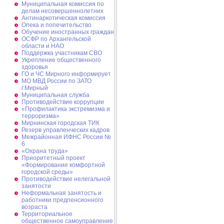
Муниципальная комиссия по
делам несовершеннолетних
Антинаркотическая комиссия
Опека и попечительство
Обучение иностранных граждан
ОСФР по Архангельской
области и НАО
Поддержка участникам СВО
Укрепление общественного
здоровья
ГО и ЧС Мирного информирует
МО МВД России по ЗАТО
г.Мирный
Муниципальная cлужба
Противодействие коррупции
«Профилактика экстремизма и
терроризма»
Мирнинская городская ТИК
Резерв управленческих кадров
Межрайонная ИФНС России №
6
«Охрана труда»
Приоритетный проект
«Формирование комфортной
городской среды»
Противодействие нелегальной
занятости
Неформальная занятость и
работники предпенсионного
возраста
Территориальное
общественное самоуправление