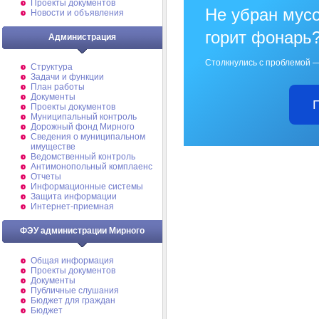
Проекты документов
Не убран мусо
Новости и объявления
горит фонарь
Администрация
Столкнулись с проблемой —
Структура
Задачи и функции
План работы
Документы
Проекты документов
Муниципальный контроль
Дорожный фонд Мирного
Cведения о муниципальном
имуществе
Ведомственный контроль
Антимонопольный комплаенс
Отчеты
Информационные системы
Защита информации
Интернет-приемная
ФЭУ администрации Мирного
Общая информация
Проекты документов
Документы
Публичные слушания
Бюджет для граждан
Бюджет