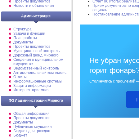
Проекты документов
Отчет об итогах реализа
Новости и объявления
Приём документов по воп
социаль ...
Постановление админист
Администрация
Структура
Задачи и функции
План работы
Документы
Проекты документов
Муниципальный контроль
Дорожный фонд Мирного
Не убран мусо
Cведения о муниципальном
имуществе
Ведомственный контроль
горит фонарь
Антимонопольный комплаенс
Отчеты
Информационные системы
Столкнулись с проблемой —
Защита информации
Интернет-приемная
ФЭУ администрации Мирного
Общая информация
Проекты документов
Документы
Публичные слушания
Бюджет для граждан
Бюджет