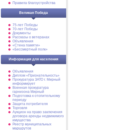
Правила благоустройства
Великая Победа
75-лет Победы
70-лет Победы
Документы
Рассказы о ветеранах
Объявления
«Стена памяти»
«Бессмертный полк»
Информация для населения
Объявления
Диплом «Признательность»
Прокуратура ЗАТО г. Мирный
информирует
Военная прокуратура
гарнизона Мирный
Подготовка к отопительному
периоду
Защита потребителя
Торговля
Аукцион на право заключения
договора аренды недвижимого
имущества
Реестр муниципальных
маршрутов