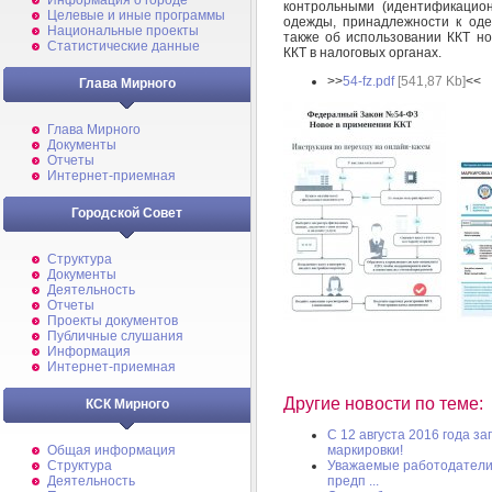
Информация о городе
контрольными (идентификацио
Целевые и иные программы
одежды, принадлежности к оде
Национальные проекты
также об использовании ККТ но
Статистические данные
ККТ в налоговых органах.
>>
54-fz.pdf
[541,87 Kb]
<<
Глава Мирного
Глава Мирного
Документы
Отчеты
Интернет-приемная
Городской Совет
Структура
Документы
Деятельность
Отчеты
Проекты документов
Публичные слушания
Информация
Интернет-приемная
Другие новости по теме:
КСК Мирного
С 12 августа 2016 года 
Общая информация
маркировки!
Структура
Уважаемые работодатели,
Деятельность
предп ...