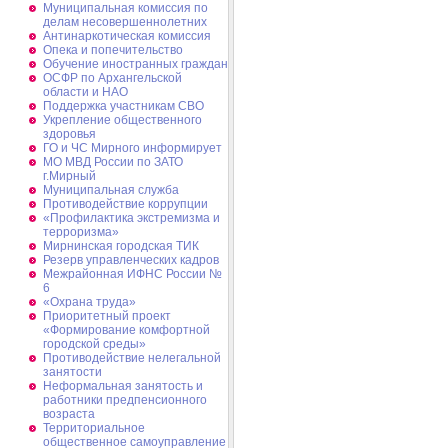
Муниципальная комиссия по
делам несовершеннолетних
Антинаркотическая комиссия
Опека и попечительство
Обучение иностранных граждан
ОСФР по Архангельской
области и НАО
Поддержка участникам СВО
Укрепление общественного
здоровья
ГО и ЧС Мирного информирует
МО МВД России по ЗАТО
г.Мирный
Муниципальная cлужба
Противодействие коррупции
«Профилактика экстремизма и
терроризма»
Мирнинская городская ТИК
Резерв управленческих кадров
Межрайонная ИФНС России №
6
«Охрана труда»
Приоритетный проект
«Формирование комфортной
городской среды»
Противодействие нелегальной
занятости
Неформальная занятость и
работники предпенсионного
возраста
Территориальное
общественное самоуправление