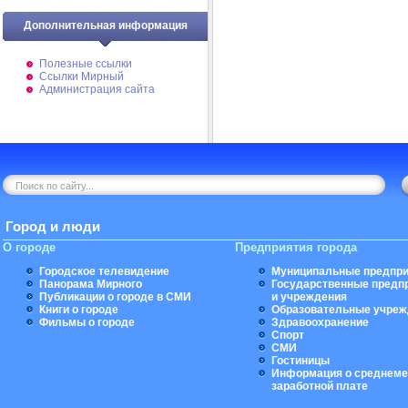
Дополнительная информация
Полезные ссылки
Ссылки Мирный
Администрация сайта
Город и люди
О городе
Предприятия города
Городское телевидение
Муниципальные предпри
Панорама Мирного
Государственные предп
Публикации о городе в СМИ
и учреждения
Книги о городе
Образовательные учреж
Фильмы о городе
Здравоохранение
Спорт
СМИ
Гостиницы
Информация о среднеме
заработной плате