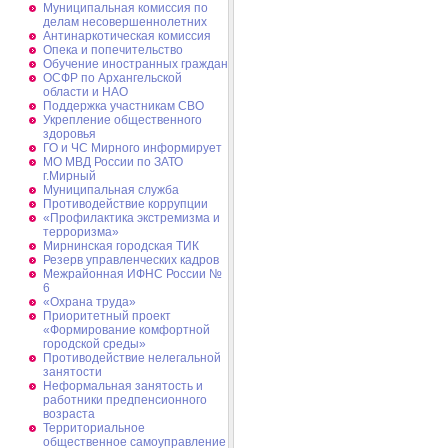
Муниципальная комиссия по
делам несовершеннолетних
Антинаркотическая комиссия
Опека и попечительство
Обучение иностранных граждан
ОСФР по Архангельской
области и НАО
Поддержка участникам СВО
Укрепление общественного
здоровья
ГО и ЧС Мирного информирует
МО МВД России по ЗАТО
г.Мирный
Муниципальная cлужба
Противодействие коррупции
«Профилактика экстремизма и
терроризма»
Мирнинская городская ТИК
Резерв управленческих кадров
Межрайонная ИФНС России №
6
«Охрана труда»
Приоритетный проект
«Формирование комфортной
городской среды»
Противодействие нелегальной
занятости
Неформальная занятость и
работники предпенсионного
возраста
Территориальное
общественное самоуправление