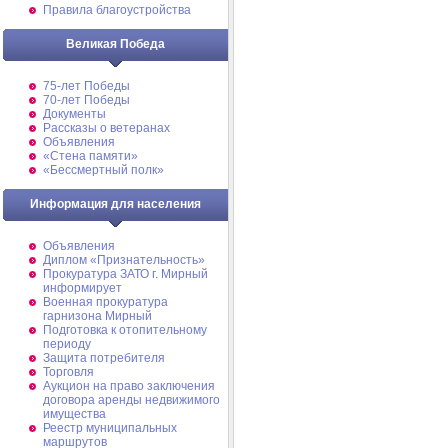
Правила благоустройства
Великая Победа
75-лет Победы
70-лет Победы
Документы
Рассказы о ветеранах
Объявления
«Стена памяти»
«Бессмертный полк»
Информация для населения
Объявления
Диплом «Признательность»
Прокуратура ЗАТО г. Мирный
информирует
Военная прокуратура
гарнизона Мирный
Подготовка к отопительному
периоду
Защита потребителя
Торговля
Аукцион на право заключения
договора аренды недвижимого
имущества
Реестр муниципальных
маршрутов