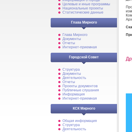
Информация о городе
Целевые и иные программы
Про
Национальные проекты
изм
Статистические данные
Ко
Арх
Глава Мирного
Ска
Пр
Глава Мирного
Документы
Отчеты
Интернет-приемная
Городской Совет
Др
Структура
Документы
Деятельность
Отчеты
Проекты документов
Публичные слушания
Информация
Интернет-приемная
КСК Мирного
Общая информация
Структура
Деятельность