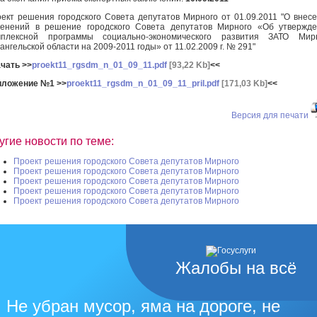
ект решения городского Совета депутатов Мирного от 01.09.2011 "О внес
енений в решение городского Совета депутатов Мирного «Об утвержд
мплексной программы социально-экономического развития ЗАТО Мир
ангельской области на 2009-2011 годы» от 11.02.2009 г. № 291"
чать >>
proekt11_rgsdm_n_01_09_11.pdf
[93,22 Kb]
<<
иложение №1 >>
proekt11_rgsdm_n_01_09_11_pril.pdf
[171,03 Kb]
<<
Версия для печати
угие новости по теме:
Проект решения городского Совета депутатов Мирного
Проект решения городского Совета депутатов Мирного
Проект решения городского Совета депутатов Мирного
Проект решения городского Совета депутатов Мирного
Проект решения городского Совета депутатов Мирного
Жалобы на всё
Не убран мусор, яма на дороге, не