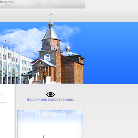
зводится.
кт
Версия для слабовидящих