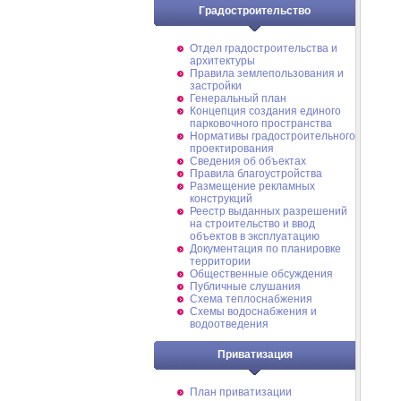
Градостроительство
Отдел градостроительства и
архитектуры
Правила землепользования и
застройки
Генеральный план
Концепция создания единого
парковочного пространства
Нормативы градостроительного
проектирования
Сведения об объектах
Правила благоустройства
Размещение рекламных
конструкций
Реестр выданных разрешений
на строительство и ввод
объектов в эксплуатацию
Документация по планировке
территории
Общественные обсуждения
Публичные слушания
Схема теплоснабжения
Схемы водоснабжения и
водоотведения
Приватизация
План приватизации