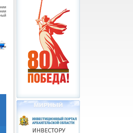
ении
ении
ный