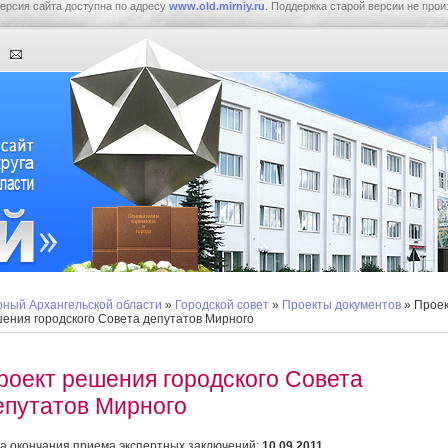
ерсия сайта доступна по адресу
www.old.mirniy.ru
. Поддержка старой версии не прои
ный Архангельской области
»
Городской совет
»
Проекты документов
» Прое
ения городского Совета депутатов Мирного
роект решения городского Совета
епутатов Мирного
а окончания приема экспертных заключений:
10.09.2011