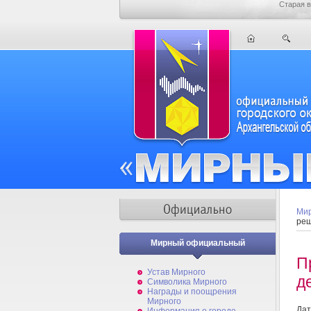
Старая в
Мир
реш
Мирный официальный
П
Устав Мирного
д
Символика Мирного
Награды и поощрения
Мирного
Дат