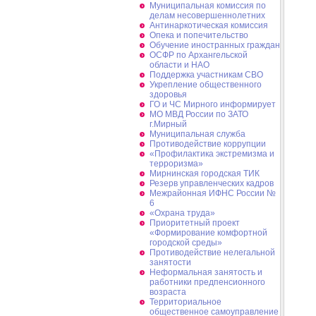
Муниципальная комиссия по
делам несовершеннолетних
Антинаркотическая комиссия
Опека и попечительство
Обучение иностранных граждан
ОСФР по Архангельской
области и НАО
Поддержка участникам СВО
Укрепление общественного
здоровья
ГО и ЧС Мирного информирует
МО МВД России по ЗАТО
г.Мирный
Муниципальная cлужба
Противодействие коррупции
«Профилактика экстремизма и
терроризма»
Мирнинская городская ТИК
Резерв управленческих кадров
Межрайонная ИФНС России №
6
«Охрана труда»
Приоритетный проект
«Формирование комфортной
городской среды»
Противодействие нелегальной
занятости
Неформальная занятость и
работники предпенсионного
возраста
Территориальное
общественное самоуправление