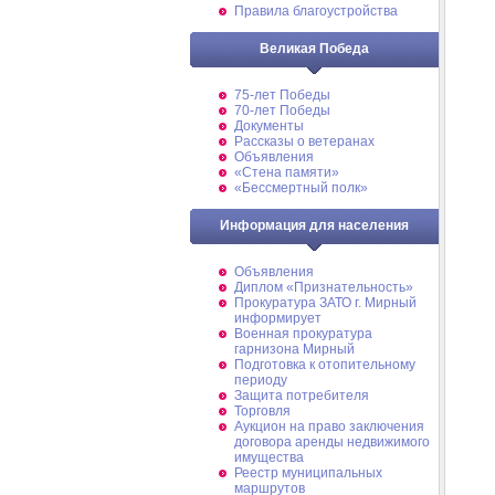
Правила благоустройства
Великая Победа
75-лет Победы
70-лет Победы
Документы
Рассказы о ветеранах
Объявления
«Стена памяти»
«Бессмертный полк»
Информация для населения
Объявления
Диплом «Признательность»
Прокуратура ЗАТО г. Мирный
информирует
Военная прокуратура
гарнизона Мирный
Подготовка к отопительному
периоду
Защита потребителя
Торговля
Аукцион на право заключения
договора аренды недвижимого
имущества
Реестр муниципальных
маршрутов